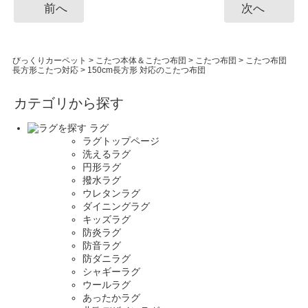
前へ
次へ
びっくりカーペット
>
こたつ本体＆こたつ布団
>
こたつ布団
>
こたつ布団
長方形こたつ対応
>
150cm長方形 対応のこたつ布団
カテゴリから探す
ラグ
ラグトップページ
洗えるラグ
円形ラグ
撥水ラグ
ウレタンラグ
ダイニングラグ
キッズラグ
防炎ラグ
防音ラグ
防ダニラグ
シャギーラグ
ウールラグ
あったかラグ