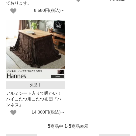
ております。
8,580円(税込)～
欠品中
アルミシート入りで暖かい！
ハイこたつ用こたつ布団『ハ
ンネス』
14,300円(税込)～
5
1
5
商品中
-
商品表示