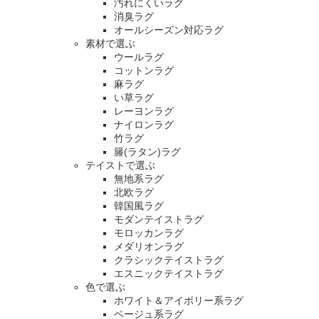
汚れにくいラグ
消臭ラグ
オールシーズン対応ラグ
素材で選ぶ
ウールラグ
コットンラグ
麻ラグ
い草ラグ
レーヨンラグ
ナイロンラグ
竹ラグ
籐(ラタン)ラグ
テイストで選ぶ
無地系ラグ
北欧ラグ
韓国風ラグ
モダンテイストラグ
モロッカンラグ
メダリオンラグ
クラシックテイストラグ
エスニックテイストラグ
色で選ぶ
ホワイト＆アイボリー系ラグ
ベージュ系ラグ