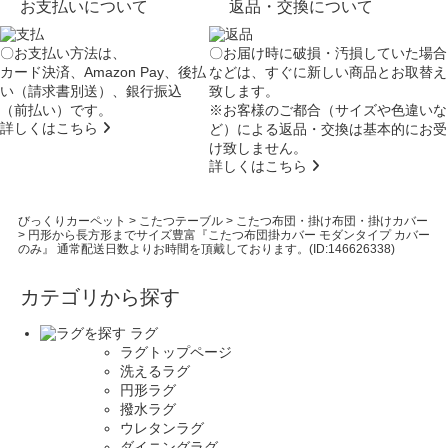
お支払いについて
返品・交換について
〇お支払い方法は、
〇お届け時に破損・汚損していた場合
カード決済、Amazon Pay、後払
などは、すぐに新しい商品とお取替え
い（請求書別送）、銀行振込
致します。
（前払い）です。
※お客様のご都合（サイズや色違いな
詳しくはこちら
ど）による返品・交換は基本的にお受
け致しません。
詳しくはこちら
びっくりカーペット
>
こたつテーブル
>
こたつ布団・掛け布団・掛けカバー
>
円形から長方形までサイズ豊富『こたつ布団掛カバー モダンタイプ カバー
のみ』 通常配送日数よりお時間を頂戴しております。(ID:146626338)
カテゴリから探す
ラグ
ラグトップページ
洗えるラグ
円形ラグ
撥水ラグ
ウレタンラグ
ダイニングラグ