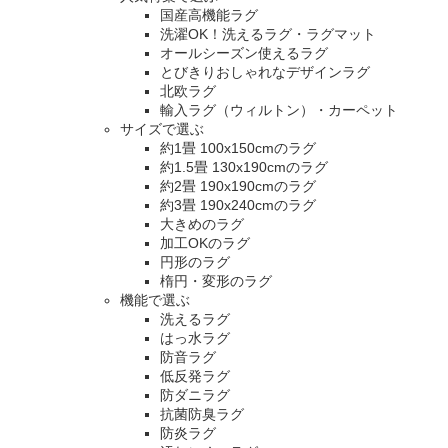
国産高機能ラグ
洗濯OK！洗えるラグ・ラグマット
オールシーズン使えるラグ
とびきりおしゃれなデザインラグ
北欧ラグ
輸入ラグ（ウィルトン）・カーペット
サイズで選ぶ
約1畳 100x150cmのラグ
約1.5畳 130x190cmのラグ
約2畳 190x190cmのラグ
約3畳 190x240cmのラグ
大きめのラグ
加工OKのラグ
円形のラグ
楕円・変形のラグ
機能で選ぶ
洗えるラグ
はっ水ラグ
防音ラグ
低反発ラグ
防ダニラグ
抗菌防臭ラグ
防炎ラグ