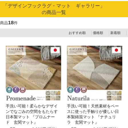
「デザインフックラグ・マット ギャラリー」
の商品一覧
18
商品
件
おすすめ順
価格順
新着順
手洗い可能！柔らかなデザイ
手洗い可能！天然素材をベー
ンでなごみの空間をもたらす
スに使った手触りが優しい日
日本製マット 『プロムナー
本製綿混マット 『ナチュリ
ド 玄関マット』
ラ 玄関マット』