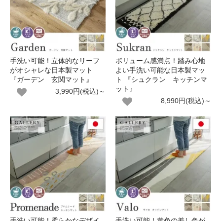
手洗い可能！立体的なリーフ
ボリューム感満点！踏み心地
がオシャレな日本製マット
よい手洗い可能な日本製マッ
『ガーデン 玄関マット』
ト 『シュクラン キッチンマ
ット』
3,990円(税込)～
8,990円(税込)～
手洗い可能！柔らかなデザイ
手洗い可能！黄色の差し色が