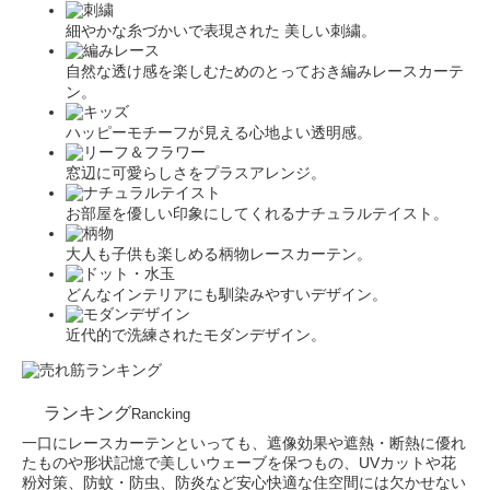
細やかな糸づかいで表現された 美しい刺繍。
自然な透け感を楽しむためのとっておき編みレースカーテ
ン。
ハッピーモチーフが見える心地よい透明感。
窓辺に可愛らしさをプラスアレンジ。
お部屋を優しい印象にしてくれるナチュラルテイスト。
大人も子供も楽しめる柄物レースカーテン。
どんなインテリアにも馴染みやすいデザイン。
近代的で洗練されたモダンデザイン。
ランキング
Rancking
一口にレースカーテンといっても、遮像効果や遮熱・断熱に優れ
たものや形状記憶で美しいウェーブを保つもの、UVカットや花
粉対策、防蚊・防虫、防炎など安心快適な住空間には欠かせない