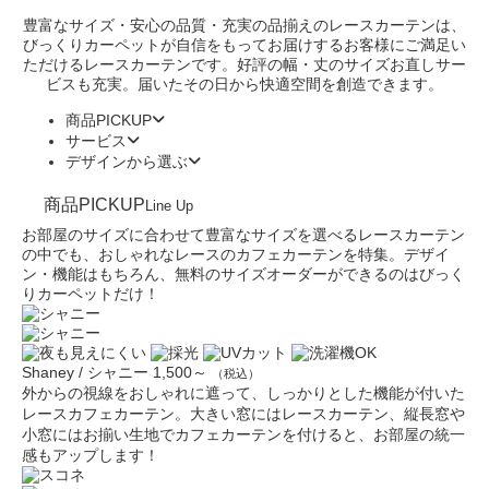
豊富なサイズ・安心の品質・充実の品揃えのレースカーテンは、
びっくりカーペットが自信をもってお届けするお客様にご満足い
ただけるレースカーテンです。好評の幅・丈のサイズお直しサー
ビスも充実。届いたその日から快適空間を創造できます。
商品PICKUP
サービス
デザインから選ぶ
商品PICKUP
Line Up
お部屋のサイズに合わせて豊富なサイズを選べるレースカーテン
の中でも、おしゃれなレースのカフェカーテンを特集。デザイ
ン・機能はもちろん、無料のサイズオーダーができるのはびっく
りカーペットだけ！
Shaney / シャニー
1,500～
（税込）
外からの視線をおしゃれに遮って、しっかりとした機能が付いた
レースカフェカーテン。大きい窓にはレースカーテン、縦長窓や
小窓にはお揃い生地でカフェカーテンを付けると、お部屋の統一
感もアップします！