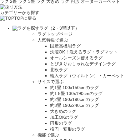
ラグ 2畳
ラグ 3畳
ラグ 大きめ
ラグ 円形
オーダーカーペット
カテゴリーから探す
TOPに戻る
ラグ（2・3畳以下）
ラグトップページ
人気特集で選ぶ
国産高機能ラグ
洗濯OK！洗えるラグ・ラグマット
オールシーズン使えるラグ
とびきりおしゃれなデザインラグ
北欧ラグ
輸入ラグ（ウィルトン）・カーペット
サイズで選ぶ
約1畳 100x150cmのラグ
約1.5畳 130x190cmのラグ
約2畳 190x190cmのラグ
約3畳 190x240cmのラグ
大きめのラグ
加工OKのラグ
円形のラグ
楕円・変形のラグ
機能で選ぶ