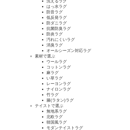
洗えるラグ
はっ水ラグ
防音ラグ
低反発ラグ
防ダニラグ
抗菌防臭ラグ
防炎ラグ
汚れにくいラグ
消臭ラグ
オールシーズン対応ラグ
素材で選ぶ
ウールラグ
コットンラグ
麻ラグ
い草ラグ
レーヨンラグ
ナイロンラグ
竹ラグ
籐(ラタン)ラグ
テイストで選ぶ
無地系ラグ
北欧ラグ
韓国風ラグ
モダンテイストラグ