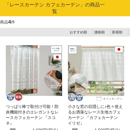
「レースカーテン カフェカーテン」の商品一
覧
4
商品
件
おすすめ順
価格順
新着順
つっぱり棒で取付け可能！防
小さな窓の目隠しに♪色々使え
炎機能付きのエレガントなレ
るお洒落なレース生地カフェ
ースカフェカーテン 『スコ
カーテン 『カフェカーテン
ネ』
イリゼ』