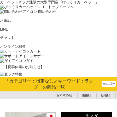
カーペット＆ラグ通販の大型専門店「びっくりカーペット」
問い合わせ
お電話
LINE
チャット
オンライン相談
カート
サポート
探す
【夏季休業のお知らせ】
「カテゴリー：指定なし／キーワード：ラン
11
商品
件
グ」の商品一覧
おすすめ順
価格順
新着順