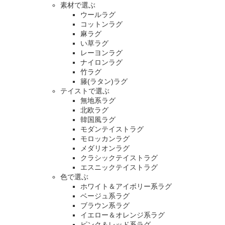
素材で選ぶ
ウールラグ
コットンラグ
麻ラグ
い草ラグ
レーヨンラグ
ナイロンラグ
竹ラグ
籐(ラタン)ラグ
テイストで選ぶ
無地系ラグ
北欧ラグ
韓国風ラグ
モダンテイストラグ
モロッカンラグ
メダリオンラグ
クラシックテイストラグ
エスニックテイストラグ
色で選ぶ
ホワイト＆アイボリー系ラグ
ベージュ系ラグ
ブラウン系ラグ
イエロー＆オレンジ系ラグ
ピンク＆レッド系ラグ