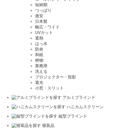
短納期
つっぱり
激安
日本製
幅広・ワイド
UVカット
遮熱
はっ水
防炎
和紙
柄物
業務用
洗える
プロジェクター・投影
遮光
小窓・スリット
アルミブラインド
ハニカムスクリーン
縦型ブラインド
寝装品