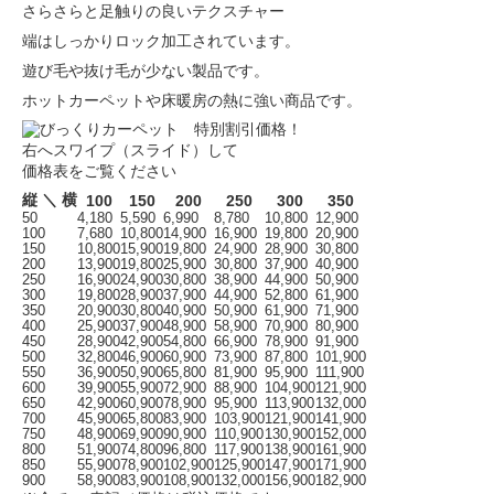
さらさらと足触りの良いテクスチャー
端はしっかりロック加工されています。
遊び毛や抜け毛が少ない製品です。
ホットカーペットや床暖房の熱に強い商品です。
右へスワイプ（スライド）して
価格表をご覧ください
縦 ＼ 横
100
150
200
250
300
350
50
4,180
5,590
6,990
8,780
10,800
12,900
100
7,680
10,800
14,900
16,900
19,800
20,900
150
10,800
15,900
19,800
24,900
28,900
30,800
200
13,900
19,800
25,900
30,800
37,900
40,900
250
16,900
24,900
30,800
38,900
44,900
50,900
300
19,800
28,900
37,900
44,900
52,800
61,900
350
20,900
30,800
40,900
50,900
61,900
71,900
400
25,900
37,900
48,900
58,900
70,900
80,900
450
28,900
42,900
54,800
66,900
78,900
91,900
500
32,800
46,900
60,900
73,900
87,800
101,900
550
36,900
50,900
65,800
81,900
95,900
111,900
600
39,900
55,900
72,900
88,900
104,900
121,900
650
42,900
60,900
78,900
95,900
113,900
132,000
700
45,900
65,800
83,900
103,900
121,900
141,900
750
48,900
69,900
90,900
110,900
130,900
152,000
800
51,900
74,800
96,800
117,900
138,900
161,900
850
55,900
78,900
102,900
125,900
147,900
171,900
900
58,900
83,900
108,900
132,000
156,900
182,900