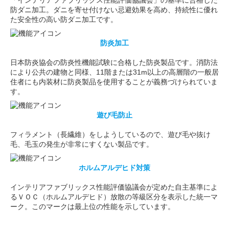
「インテリアファブリックス性能評価協議会」の基準に合格した
防ダニ加工。ダニを寄せ付けない忌避効果を高め、持続性に優れ
た安全性の高い防ダニ加工です。
防炎加工
日本防炎協会の防炎性機能試験に合格した防炎製品です。消防法
により公共の建物と同様、11階または31m以上の高層階の一般居
住者にも内装材に防炎製品を使用することが義務づけられていま
す。
遊び毛防止
フィラメント（長繊維）をしようしているので、遊び毛や抜け
毛、毛玉の発生が非常にすくない製品です。
ホルムアルデヒド対策
インテリアファブリックス性能評価協議会が定めた自主基準によ
るＶＯＣ（ホルムアルデヒド）放散の等級区分を表示した統一マ
ーク。このマークは最上位の性能を示しています。