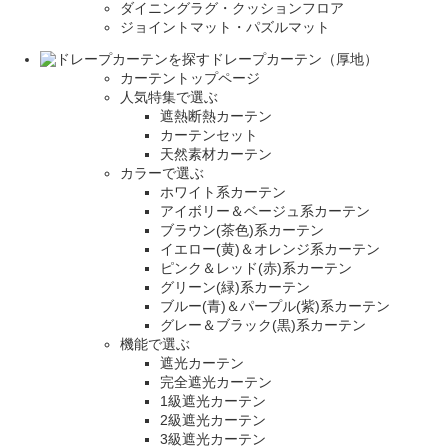
ダイニングラグ・クッションフロア
ジョイントマット・パズルマット
ドレープカーテン（厚地）
カーテントップページ
人気特集で選ぶ
遮熱断熱カーテン
カーテンセット
天然素材カーテン
カラーで選ぶ
ホワイト系カーテン
アイボリー＆ベージュ系カーテン
ブラウン(茶色)系カーテン
イエロー(黄)＆オレンジ系カーテン
ピンク＆レッド(赤)系カーテン
グリーン(緑)系カーテン
ブルー(青)＆パープル(紫)系カーテン
グレー＆ブラック(黒)系カーテン
機能で選ぶ
遮光カーテン
完全遮光カーテン
1級遮光カーテン
2級遮光カーテン
3級遮光カーテン