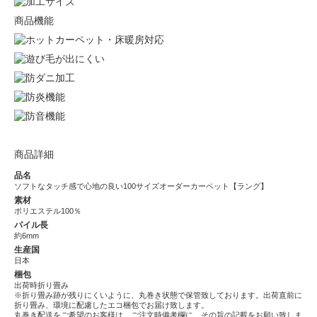
商品機能
商品詳細
品名
ソフトなタッチ感で心地の良い100サイズオーダーカーペット【ラング】
素材
ポリエステル100％
パイル長
約6mm
生産国
日本
梱包
出荷時折り畳み
※折り畳み跡が残りにくいように、丸巻き状態で保管致しております。出荷直前に
折り畳み、環境に配慮したエコ梱包でお届け致します。
丸巻き配送をご希望のお客様は、ご注文時備考欄に、その旨の記載をお願い致しま