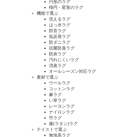
円形のラグ
楕円・変形のラグ
機能で選ぶ
洗えるラグ
はっ水ラグ
防音ラグ
低反発ラグ
防ダニラグ
抗菌防臭ラグ
防炎ラグ
汚れにくいラグ
消臭ラグ
オールシーズン対応ラグ
素材で選ぶ
ウールラグ
コットンラグ
麻ラグ
い草ラグ
レーヨンラグ
ナイロンラグ
竹ラグ
籐(ラタン)ラグ
テイストで選ぶ
無地系ラグ