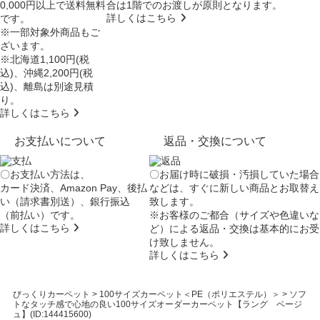
0,000円以上で送料無料
合は
1階でのお渡し
が原則となります。
詳しくはこちら
です。
※一部対象外商品もご
ざいます。
※北海道1,100円(税
込)、沖縄2,200円(税
込)、離島は別途見積
り。
詳しくはこちら
お支払いについて
返品・交換について
〇お支払い方法は、
〇お届け時に破損・汚損していた場合
カード決済、Amazon Pay、後払
などは、すぐに新しい商品とお取替え
い（請求書別送）、銀行振込
致します。
（前払い）です。
※お客様のご都合（サイズや色違いな
詳しくはこちら
ど）による返品・交換は基本的にお受
け致しません。
詳しくはこちら
びっくりカーペット
>
100サイズカーペット＜PE（ポリエステル）＞
>
ソフ
トなタッチ感で心地の良い100サイズオーダーカーペット【ラング ベージ
ュ】(ID:144415600)