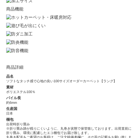
商品機能
商品詳細
品名
ソフトなタッチ感で心地の良い100サイズオーダーカーペット【ラング】
素材
ポリエステル100％
パイル長
約6mm
生産国
日本
梱包
出荷時折り畳み
※折り畳み跡が残りにくいように、丸巻き状態で保管致しております。出荷直前に
折り畳み、環境に配慮したエコ梱包でお届け致します。
丸巻き配送をご希望のお客様は、ご注文時備考欄に、その旨の記載をお願い致しま