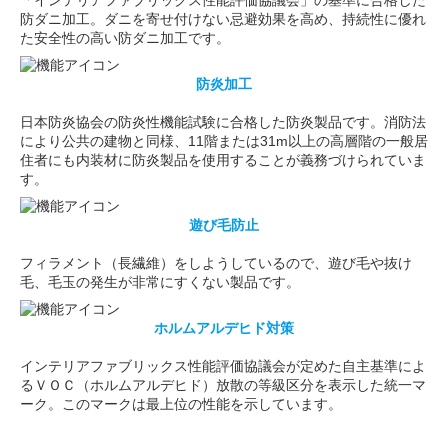
「インテリアファブリックス性能評価協議会」の基準に合格した
防ダニ加工。ダニを寄せ付けない忌避効果を高め、持続性に優れ
た安全性の高い防ダニ加工です。
防炎加工
日本防炎協会の防炎性機能試験に合格した防炎製品です。消防法
により公共の建物と同様、11階または31m以上の高層階の一般居
住者にも内装材に防炎製品を使用することが義務づけられていま
す。
遊び毛防止
フィラメント（長繊維）をしようしているので、遊び毛や抜け
毛、毛玉の発生が非常にすくない製品です。
ホルムアルデヒド対策
インテリアファブリックス性能評価協議会が定めた自主基準によ
るＶＯＣ（ホルムアルデヒド）放散の等級区分を表示した統一マ
ーク。このマークは最上位の性能を示しています。