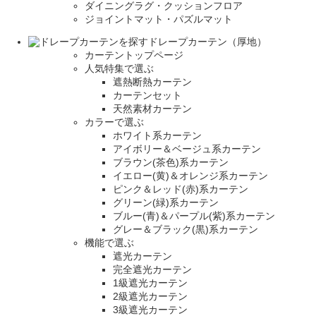
ダイニングラグ・クッションフロア
ジョイントマット・パズルマット
ドレープカーテン（厚地）
カーテントップページ
人気特集で選ぶ
遮熱断熱カーテン
カーテンセット
天然素材カーテン
カラーで選ぶ
ホワイト系カーテン
アイボリー＆ベージュ系カーテン
ブラウン(茶色)系カーテン
イエロー(黄)＆オレンジ系カーテン
ピンク＆レッド(赤)系カーテン
グリーン(緑)系カーテン
ブルー(青)＆パープル(紫)系カーテン
グレー＆ブラック(黒)系カーテン
機能で選ぶ
遮光カーテン
完全遮光カーテン
1級遮光カーテン
2級遮光カーテン
3級遮光カーテン