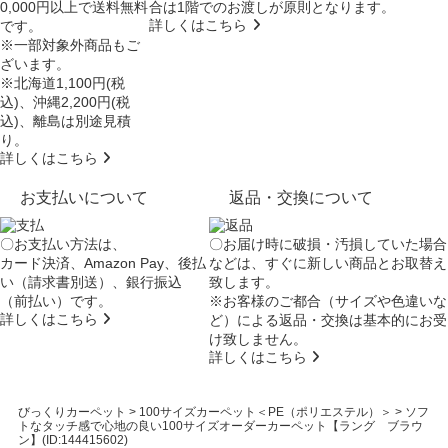
0,000円以上で送料無料
合は
1階でのお渡し
が原則となります。
詳しくはこちら
です。
※一部対象外商品もご
ざいます。
※北海道1,100円(税
込)、沖縄2,200円(税
込)、離島は別途見積
り。
詳しくはこちら
お支払いについて
返品・交換について
〇お支払い方法は、
〇お届け時に破損・汚損していた場合
カード決済、Amazon Pay、後払
などは、すぐに新しい商品とお取替え
い（請求書別送）、銀行振込
致します。
（前払い）です。
※お客様のご都合（サイズや色違いな
詳しくはこちら
ど）による返品・交換は基本的にお受
け致しません。
詳しくはこちら
びっくりカーペット
>
100サイズカーペット＜PE（ポリエステル）＞
>
ソフ
トなタッチ感で心地の良い100サイズオーダーカーペット【ラング ブラウ
ン】(ID:144415602)