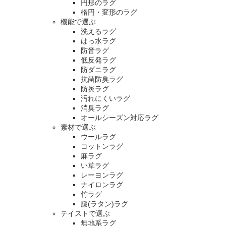
円形のラグ
楕円・変形のラグ
機能で選ぶ
洗えるラグ
はっ水ラグ
防音ラグ
低反発ラグ
防ダニラグ
抗菌防臭ラグ
防炎ラグ
汚れにくいラグ
消臭ラグ
オールシーズン対応ラグ
素材で選ぶ
ウールラグ
コットンラグ
麻ラグ
い草ラグ
レーヨンラグ
ナイロンラグ
竹ラグ
籐(ラタン)ラグ
テイストで選ぶ
無地系ラグ