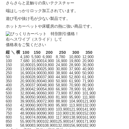
さらさらと足触りの良いテクスチャー
端はしっかりロック加工されています。
遊び毛や抜け毛が少ない製品です。
ホットカーペットや床暖房の熱に強い商品です。
右へスワイプ（スライド）して
価格表をご覧ください
縦 ＼ 横
100
150
200
250
300
350
50
4,180
5,590
6,990
8,780
10,800
12,900
100
7,680
10,800
14,900
16,900
19,800
20,900
150
10,800
15,900
19,800
24,900
28,900
30,800
200
13,900
19,800
25,900
30,800
37,900
40,900
250
16,900
24,900
30,800
38,900
44,900
50,900
300
19,800
28,900
37,900
44,900
52,800
61,900
350
20,900
30,800
40,900
50,900
61,900
71,900
400
25,900
37,900
48,900
58,900
70,900
80,900
450
28,900
42,900
54,800
66,900
78,900
91,900
500
32,800
46,900
60,900
73,900
87,800
101,900
550
36,900
50,900
65,800
81,900
95,900
111,900
600
39,900
55,900
72,900
88,900
104,900
121,900
650
42,900
60,900
78,900
95,900
113,900
132,000
700
45,900
65,800
83,900
103,900
121,900
141,900
750
48,900
69,900
90,900
110,900
130,900
152,000
800
51,900
74,800
96,800
117,900
138,900
161,900
850
55,900
78,900
102,900
125,900
147,900
171,900
900
58,900
83,900
108,900
132,000
156,900
182,900