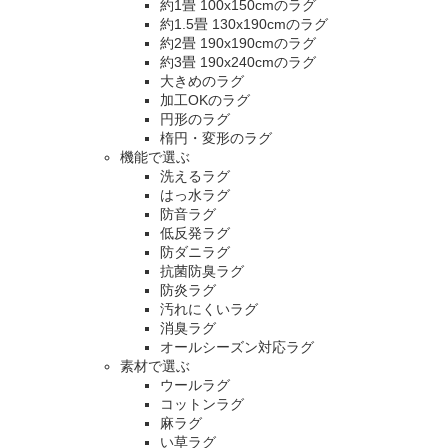
約1畳 100x150cmのラグ
約1.5畳 130x190cmのラグ
約2畳 190x190cmのラグ
約3畳 190x240cmのラグ
大きめのラグ
加工OKのラグ
円形のラグ
楕円・変形のラグ
機能で選ぶ
洗えるラグ
はっ水ラグ
防音ラグ
低反発ラグ
防ダニラグ
抗菌防臭ラグ
防炎ラグ
汚れにくいラグ
消臭ラグ
オールシーズン対応ラグ
素材で選ぶ
ウールラグ
コットンラグ
麻ラグ
い草ラグ