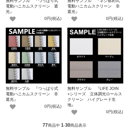
無料サンプル 『つっぱり式
無料サンプル 『ネジ留め式
電動ハニカムスクリーン 遮
電動ハニカムスクリーン 非
光』
遮光』
0円(税込)
0円(税込)
無料サンプル 『つっぱり式
無料サンプル 『LIFE JOIN
電動ハニカムスクリーン 非
+シリーズ 立体調光ロールス
遮光』
クリーン ハイグレード生
地』
0円(税込)
0円(税込)
77
1
30
商品中
-
商品表示