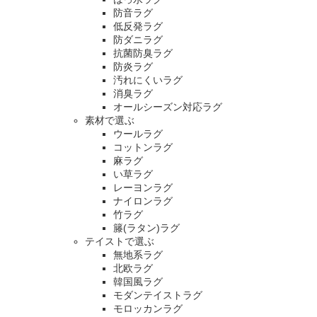
防音ラグ
低反発ラグ
防ダニラグ
抗菌防臭ラグ
防炎ラグ
汚れにくいラグ
消臭ラグ
オールシーズン対応ラグ
素材で選ぶ
ウールラグ
コットンラグ
麻ラグ
い草ラグ
レーヨンラグ
ナイロンラグ
竹ラグ
籐(ラタン)ラグ
テイストで選ぶ
無地系ラグ
北欧ラグ
韓国風ラグ
モダンテイストラグ
モロッカンラグ