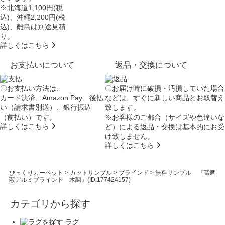
※北海道1,100円(税
込)、沖縄2,200円(税
込)、離島は別途見積
り。
詳しくはこちら
お支払いについて
返品・交換について
〇お支払い方法は、
〇お届け時に破損・汚損していた場合
カード決済、Amazon Pay、後払
などは、すぐに新しい商品とお取替え
い（請求書別送）、銀行振込
致します。
（前払い）です。
※お客様のご都合（サイズや色違いな
詳しくはこちら
ど）による返品・交換は基本的にお受
け致しません。
詳しくはこちら
びっくりカーペット
>
カットサンプル
>
ブラインド
>
無料サンプル 『高遮
蔽アルミブラインド 木調』(ID:177424157)
カテゴリから探す
ラグ