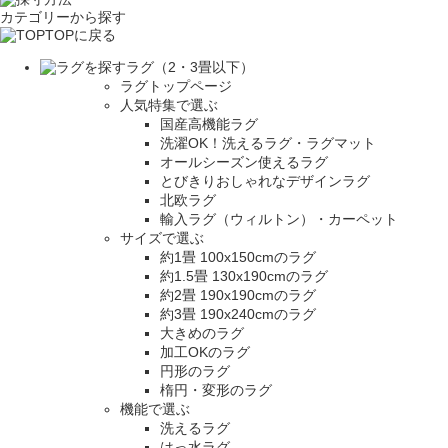
カテゴリーから探す
TOPに戻る
ラグ（2・3畳以下）
ラグトップページ
人気特集で選ぶ
国産高機能ラグ
洗濯OK！洗えるラグ・ラグマット
オールシーズン使えるラグ
とびきりおしゃれなデザインラグ
北欧ラグ
輸入ラグ（ウィルトン）・カーペット
サイズで選ぶ
約1畳 100x150cmのラグ
約1.5畳 130x190cmのラグ
約2畳 190x190cmのラグ
約3畳 190x240cmのラグ
大きめのラグ
加工OKのラグ
円形のラグ
楕円・変形のラグ
機能で選ぶ
洗えるラグ
はっ水ラグ