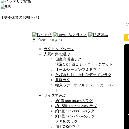
【夏季休業のお知らせ】
ラグ
(2畳・3畳以下)
ラグトップページ
人気特集で選ぶ
国産高機能ラグ
洗濯OK！洗えるラグ・ラグマット
オールシーズン使えるラグ
とびきりおしゃれなデザインラグ
北欧ラグ
輸入ラグ（ウィルトン）・カーペッ
ト
サイズで選ぶ
約1畳
のラグ
100x150cm
約1.5畳
のラグ
130x190cm
約2畳
のラグ
190x190cm
約3畳
のラグ
190x240cm
大きめのラグ
加工OKのラグ