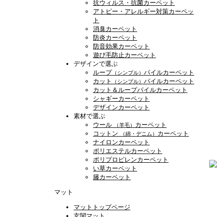
抗ウィルス・抗菌カーペット
アトピー・アレルギー対策カーペッ
ト
消臭カーペット
防炎カーペット
防音効果カーペット
遊び毛防止カーペット
デザインで選ぶ
ループ
パイルカーペット
（シンプル）
カット
パイルカーペット
（シンプル）
カット＆ループパイルカーペット
シャギーカーペット
デザインカーペット
素材で選ぶ
ウール
カーペット
（羊毛）
コットン
カーペット
（綿・デニム）
ナイロンカーペット
ポリエステルカーペット
ポリプロピレンカーペット
い草カーペット
籐カーペット
マット
マットトップページ
玄関マット