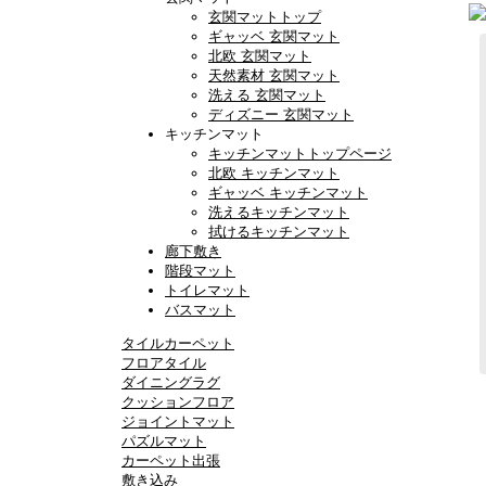
玄関マットトップ
ギャッベ 玄関マット
北欧 玄関マット
天然素材 玄関マット
洗える 玄関マット
ディズニー 玄関マット
キッチンマット
キッチンマットトップページ
北欧 キッチンマット
ギャッベ キッチンマット
洗えるキッチンマット
拭けるキッチンマット
廊下敷き
階段マット
トイレマット
バスマット
タイルカーペット
フロアタイル
ダイニングラグ
クッションフロア
ジョイントマット
パズルマット
カーペット出張
敷き込み