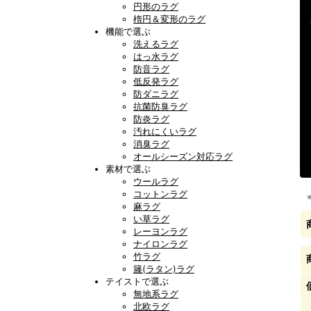
円形のラグ
楕円＆変形のラグ
機能で選ぶ
洗えるラグ
はっ水ラグ
防音ラグ
低反発ラグ
防ダニラグ
抗菌防臭ラグ
防炎ラグ
汚れにくいラグ
消臭ラグ
オールシーズン対応ラグ
素材で選ぶ
ウールラグ
コットンラグ
麻ラグ
い草ラグ
レーヨンラグ
ナイロンラグ
竹ラグ
籐(ラタン)ラグ
テイストで選ぶ
無地系ラグ
北欧ラグ