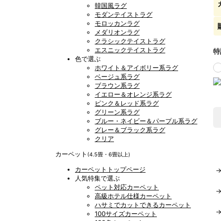
韓国風ラグ
モダンテイストラグ
モロッカンラグ
メダリオンラグ
クラシックテイストラグ
エスニックテイストラグ
特
色で選ぶ
ホワイト＆アイボリー系ラグ
ベージュ系ラグ
ブラウン系ラグ
イエロー＆オレンジ系ラグ
ピンク＆レッド系ラグ
グリーン系ラグ
ブルー・ネイビー＆パープル系ラグ
グレー＆ブラック系ラグ
クリア
カーペット
(4.5畳・6畳以上)
カーペットトップページ
人気特集で選ぶ
ペット対応カーペット
高級ホテル仕様カーペット
ハサミでカットできるカーペット
100サイズカーペット