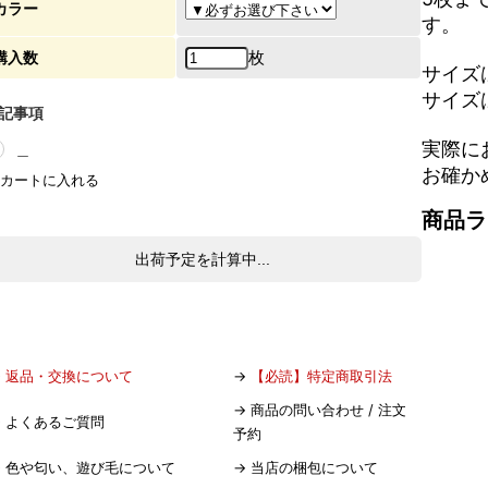
カラー
す。
枚
購入数
サイズ
サイズ
記事項
実際に
＿
お確か
商品ラ
出荷予定を計算中...
→
返品・交換について
→
【必読】特定商取引法
→
商品の問い合わせ / 注文
→
よくあるご質問
予約
→
色や匂い、遊び毛について
→
当店の梱包について