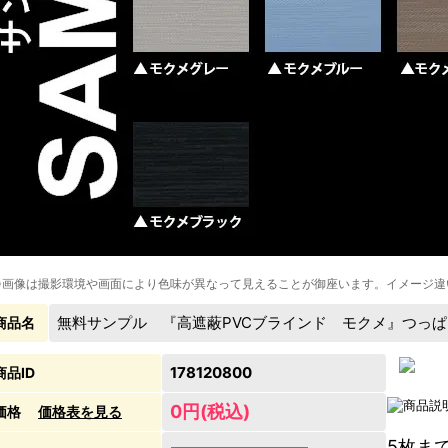
※画像は撮影環境や画面により色味が異なって見えることが御座います。イメージ違
無料サンプル 『高遮蔽PVCブラインド モクメ』つっ
商品名
178120800
商品ID
0円(税込)
価格
価格表を見る
5枚ま