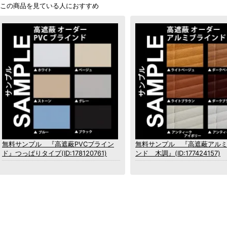
無料サンプル 『高遮蔽PVCブライン
無料サンプル 『高遮蔽アル
ド』つっぱりタイプ(ID:178120761)
ンド 木調』(ID:177424157)