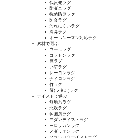
低反発ラグ
防ダニラグ
抗菌防臭ラグ
防炎ラグ
汚れにくいラグ
消臭ラグ
オールシーズン対応ラグ
素材で選ぶ
ウールラグ
コットンラグ
麻ラグ
い草ラグ
レーヨンラグ
ナイロンラグ
竹ラグ
籐(ラタン)ラグ
テイストで選ぶ
無地系ラグ
北欧ラグ
韓国風ラグ
モダンテイストラグ
モロッカンラグ
メダリオンラグ
クラシックテイストラグ