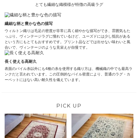
とても繊細な織模様が特徴の高級ラグ
繊細な柄と豊かな色の描写
ウィルトン織りは毛足の密度が非常に高く細やかな描写ができ、雰囲気もた
っぷり。ヴィンテージラグに憧れているけど、ユーズドには少し抵抗がある
という方にもとてもおすすめです。プリント品などでは出せない味わいと風
合いで、ヴィンテージのような見栄えが自慢です。
長く使える高耐久
表面のパイル糸以外にも4種の糸を使用する織り方は、機械織の中でも最高ラ
ンクだと言われています。この圧倒的なパイル密度により、普通のラグ・カ
ーペットにはない高い耐久性を備えています。
PICK UP