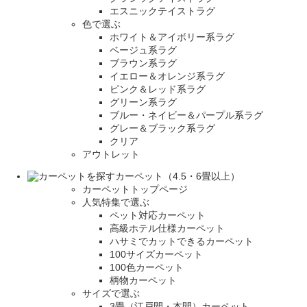
エスニックテイストラグ
色で選ぶ
ホワイト＆アイボリー系ラグ
ベージュ系ラグ
ブラウン系ラグ
イエロー＆オレンジ系ラグ
ピンク＆レッド系ラグ
グリーン系ラグ
ブルー・ネイビー＆パープル系ラグ
グレー＆ブラック系ラグ
クリア
アウトレット
カーペット（4.5・6畳以上）
カーペットトップページ
人気特集で選ぶ
ペット対応カーペット
高級ホテル仕様カーペット
ハサミでカットできるカーペット
100サイズカーペット
100色カーペット
柄物カーペット
サイズで選ぶ
3畳（江戸間・本間）カーペット