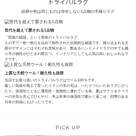
トライバルラグ
絵柄や色は同じものは存在しない1点物の手織りラグ
世代を超えて愛される1点物
「部族の絨毯」という意味のトライバルラグ。
人の手で一枚一枚心を込めて制作された伝統的な絨毯です。織り込まれる文
様やデザインにはそれぞれ意味があり、数あるハンドメイドラグの中でも織
り手の個性がひときわ際立つ、インテリアとしても人気の高いおしゃれなラ
グです。
上質な天然ウール！耐久性も抜群
当店でお取り扱いのトライバルラグはウール100％です。
厳しい気候や風土で育ったイランの羊の毛は、へたりづらいためラグにぴっ
たり。保温性とともに通気性・放熱性に優れている為、夏はサラリ＆クーラ
ーの冷気を含んでひんやり。冬は本来の保温性で暖かく過ごせ、四季のある
日本の気候にもぴったりです。
PICK UP