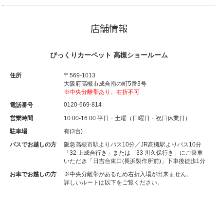
店舗情報
びっくりカーペット 高槻ショールーム
住所
〒569-1013
大阪府高槻市成合南の町5番3号
※中央分離帯あり、右折不可
0120-669-814
電話番号
営業時間
10:00-16:00 平日・土曜（日曜日・祝日休業日）
駐車場
有(3台)
バスでお越しの方
阪急高槻市駅よりバス10分／JR高槻駅よりバス10分
「32 上成合行き」または「33 川久保行き」にご乗車
いただき「日吉台東口(長浜製作所前)」下車後徒歩1分
お車でお越しの方
※中央分離帯があるため右折入場が出来ません。
詳しいルートは以下をご覧ください。