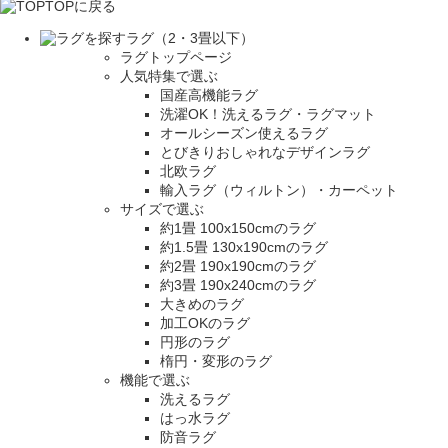
TOPに戻る
ラグ（2・3畳以下）
ラグトップページ
人気特集で選ぶ
国産高機能ラグ
洗濯OK！洗えるラグ・ラグマット
オールシーズン使えるラグ
とびきりおしゃれなデザインラグ
北欧ラグ
輸入ラグ（ウィルトン）・カーペット
サイズで選ぶ
約1畳 100x150cmのラグ
約1.5畳 130x190cmのラグ
約2畳 190x190cmのラグ
約3畳 190x240cmのラグ
大きめのラグ
加工OKのラグ
円形のラグ
楕円・変形のラグ
機能で選ぶ
洗えるラグ
はっ水ラグ
防音ラグ