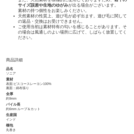
サイズ誤差や生地のゆがみ
が出る場合がございます。
素材の持つ個性をお楽しみください。
天然素材の性質上、遊び毛が必ず出ます。遊び毛に関して
の返品・交換はお受けできません。
ご使用当初は素材特有の匂いを感じることがあります。そ
の場合は風通しのよい場所に広げて、しばらく放置してく
ださい。
商品詳細
品名
ソニア
素材
表面:ビスコースレーヨン100%
裏面：綿布張り
全厚
約9mm
パイル長
約6mm ループ＆カット
生産国
インド
梱包
丸巻き