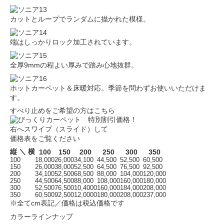
カットとループでランダムに描かれた模様。
端はしっかりロック加工されています。
全厚9mmの程よい厚みで踏み心地抜群。
ホットカーペット＆床暖対応。季節を問わずお使いいただけま
す。
すべり止めをご希望の方はこちら
右へスワイプ（スライド）して
価格表をご覧ください
縦 ＼ 横
100
150
200
250
300
350
100
18,000
26,000
34,100
44,500
52,500
60,500
150
26,000
38,000
52,500
64,500
76,500
92,500
200
34,100
52,500
68,500
88,000
104,000
120,000
250
44,500
64,500
88,000
108,000
160,000
180,000
300
52,500
76,500
10,4000
160,000
184,000
208,000
350
60,500
92,500
12,0000
180,000
208,000
237,000
※全てcm表記／価格は税込価格です
カラーラインナップ