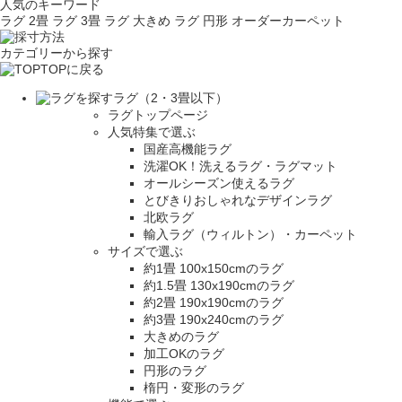
人気のキーワード
ラグ 2畳
ラグ 3畳
ラグ 大きめ
ラグ 円形
オーダーカーペット
カテゴリーから探す
TOPに戻る
ラグ（2・3畳以下）
ラグトップページ
人気特集で選ぶ
国産高機能ラグ
洗濯OK！洗えるラグ・ラグマット
オールシーズン使えるラグ
とびきりおしゃれなデザインラグ
北欧ラグ
輸入ラグ（ウィルトン）・カーペット
サイズで選ぶ
約1畳 100x150cmのラグ
約1.5畳 130x190cmのラグ
約2畳 190x190cmのラグ
約3畳 190x240cmのラグ
大きめのラグ
加工OKのラグ
円形のラグ
楕円・変形のラグ