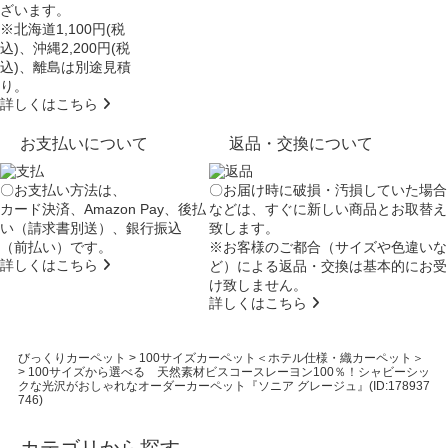
ざいます。
※北海道1,100円(税
込)、沖縄2,200円(税
込)、離島は別途見積
り。
詳しくはこちら
お支払いについて
返品・交換について
〇お支払い方法は、
〇お届け時に破損・汚損していた場合
カード決済、Amazon Pay、後払
などは、すぐに新しい商品とお取替え
い（請求書別送）、銀行振込
致します。
（前払い）です。
※お客様のご都合（サイズや色違いな
詳しくはこちら
ど）による返品・交換は基本的にお受
け致しません。
詳しくはこちら
びっくりカーペット
>
100サイズカーペット＜ホテル仕様・織カーペット＞
>
100サイズから選べる 天然素材ビスコースレーヨン100％！シャビーシッ
クな光沢がおしゃれなオーダーカーペット『ソニア グレージュ』(ID:178937
746)