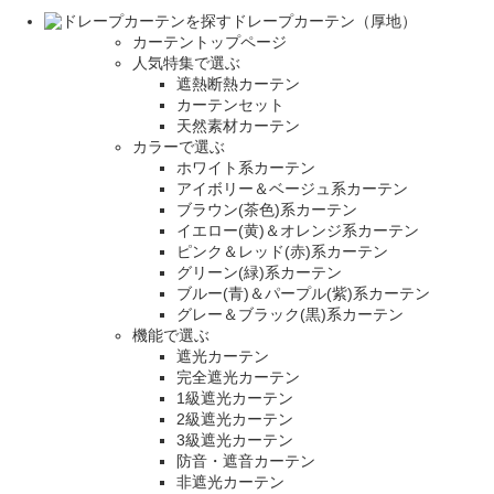
ドレープカーテン（厚地）
カーテントップページ
人気特集で選ぶ
遮熱断熱カーテン
カーテンセット
天然素材カーテン
カラーで選ぶ
ホワイト系カーテン
アイボリー＆ベージュ系カーテン
ブラウン(茶色)系カーテン
イエロー(黄)＆オレンジ系カーテン
ピンク＆レッド(赤)系カーテン
グリーン(緑)系カーテン
ブルー(青)＆パープル(紫)系カーテン
グレー＆ブラック(黒)系カーテン
機能で選ぶ
遮光カーテン
完全遮光カーテン
1級遮光カーテン
2級遮光カーテン
3級遮光カーテン
防音・遮音カーテン
非遮光カーテン