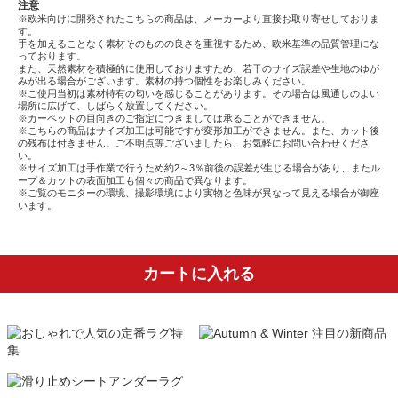
注意
※欧米向けに開発されたこちらの商品は、メーカーより直接お取り寄せしておりま
す。
手を加えることなく素材そのものの良さを重視するため、欧米基準の品質管理にな
っております。
また、天然素材を積極的に使用しておりますため、若干のサイズ誤差や生地のゆが
みが出る場合がございます。素材の持つ個性をお楽しみください。
※ご使用当初は素材特有の匂いを感じることがあります。その場合は風通しのよい
場所に広げて、しばらく放置してください。
※カーペットの目向きのご指定につきましては承ることができません。
※こちらの商品はサイズ加工は可能ですが変形加工ができません。また、カット後
の残布は付きません。ご不明点等ございましたら、お気軽にお問い合わせくださ
い。
※サイズ加工は手作業で行うため約2～3％前後の誤差が生じる場合があり、またル
ープ＆カットの表面加工も個々の商品で異なります。
※ご覧のモニターの環境、撮影環境により実物と色味が異なって見える場合が御座
います。
カートに入れる