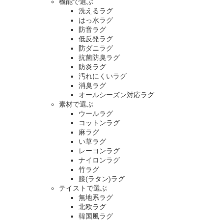
機能で選ぶ
洗えるラグ
はっ水ラグ
防音ラグ
低反発ラグ
防ダニラグ
抗菌防臭ラグ
防炎ラグ
汚れにくいラグ
消臭ラグ
オールシーズン対応ラグ
素材で選ぶ
ウールラグ
コットンラグ
麻ラグ
い草ラグ
レーヨンラグ
ナイロンラグ
竹ラグ
籐(ラタン)ラグ
テイストで選ぶ
無地系ラグ
北欧ラグ
韓国風ラグ