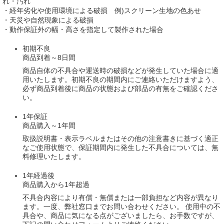
れ・汚れ
・経年劣化や使用環境による破損 例)スクリーン生地の色あせ
・天災や自然現象による破損
・動作保証外の幅・高さを指定して製作された場合
初期不良
商品到着～8日間
商品自体の不具合や運送時の破損などが発生していた場合に適
用いたします。初期不良の期間内にご連絡いただけますよう、
必ず商品到着後に商品の状態および部品の有無をご確認くださ
い。
1年保証
商品購入～1年間
取扱説明書・表示ラベルまたはその他の注意書きに基づく適正
なご使用状態で、保証期間内に発生した不具合については、無
料修理いたします。
1年経過後
商品購入から1年超過
不具合内容により有償・無償または一部負担など内容が異なり
ます。一度、弊社窓口までお問い合わせください。 使用中の不
具合や、商品に気になる点がございましたら、お手数ですが、