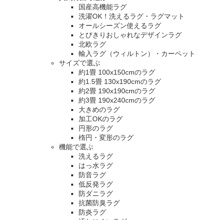
国産高機能ラグ
洗濯OK！洗えるラグ・ラグマット
オールシーズン使えるラグ
とびきりおしゃれなデザインラグ
北欧ラグ
輸入ラグ（ウィルトン）・カーペット
サイズで選ぶ
約1畳 100x150cmのラグ
約1.5畳 130x190cmのラグ
約2畳 190x190cmのラグ
約3畳 190x240cmのラグ
大きめのラグ
加工OKのラグ
円形のラグ
楕円・変形のラグ
機能で選ぶ
洗えるラグ
はっ水ラグ
防音ラグ
低反発ラグ
防ダニラグ
抗菌防臭ラグ
防炎ラグ