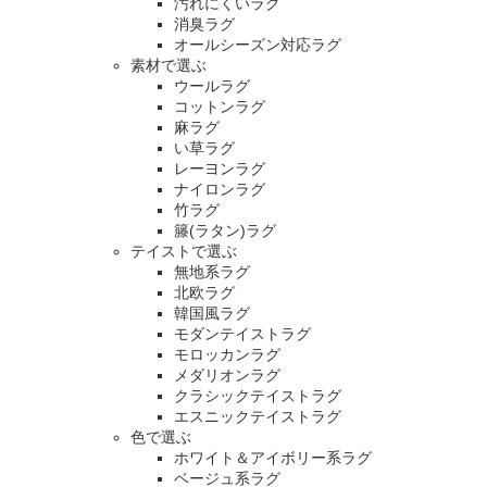
汚れにくいラグ
消臭ラグ
オールシーズン対応ラグ
素材で選ぶ
ウールラグ
コットンラグ
麻ラグ
い草ラグ
レーヨンラグ
ナイロンラグ
竹ラグ
籐(ラタン)ラグ
テイストで選ぶ
無地系ラグ
北欧ラグ
韓国風ラグ
モダンテイストラグ
モロッカンラグ
メダリオンラグ
クラシックテイストラグ
エスニックテイストラグ
色で選ぶ
ホワイト＆アイボリー系ラグ
ベージュ系ラグ