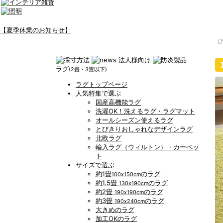
【夏季休業のお知らせ】
ラグ
(2畳・3畳以下)
ラグトップページ
人気特集で選ぶ
国産高機能ラグ
洗濯OK！洗えるラグ・ラグマット
オールシーズン使えるラグ
とびきりおしゃれなデザインラグ
北欧ラグ
輸入ラグ（ウィルトン）・カーペッ
ト
サイズで選ぶ
約1畳
のラグ
100x150cm
約1.5畳
のラグ
130x190cm
約2畳
のラグ
190x190cm
約3畳
のラグ
190x240cm
大きめのラグ
加工OKのラグ