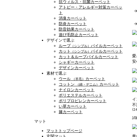
抗ウィルス・抗菌カーペット
アトピー・アレルギー対策カーペッ
ト
消臭カーペット
防炎カーペット
防音効果カーペット
遊び毛防止カーペット
デザインで選ぶ
ループ
パイルカーペット
（シンプル）
カット
パイルカーペット
（シンプル）
愛
カット＆ループパイルカーペット
安
シャギーカーペット
デザインカーペット
素材で選ぶ
ウール
カーペット
（羊毛）
コットン
カーペット
（綿・デニム）
ナイロンカーペット
ポリエステルカーペット
イ
ポリプロピレンカーペット
不
い草カーペット
(2
籐カーペット
試
マット
マットトップページ
玄関マット
黄