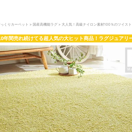
びっくりカーペット
>
国産高機能ラグ
>
大人気！高級ナイロン素材100％のツイス
10年間売れ続けてる超人気の大ヒット商品！ラグジュアリ