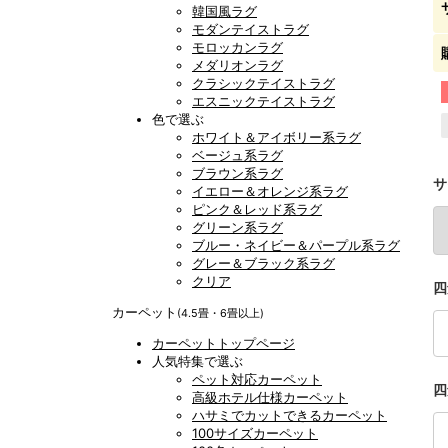
韓国風ラグ
モダンテイストラグ
モロッカンラグ
メダリオンラグ
クラシックテイストラグ
エスニックテイストラグ
色で選ぶ
ホワイト＆アイボリー系ラグ
ベージュ系ラグ
ブラウン系ラグ
サ
イエロー＆オレンジ系ラグ
ピンク＆レッド系ラグ
グリーン系ラグ
ブルー・ネイビー＆パープル系ラグ
グレー＆ブラック系ラグ
クリア
四
カーペット
(4.5畳・6畳以上)
カーペットトップページ
人気特集で選ぶ
ペット対応カーペット
四
高級ホテル仕様カーペット
ハサミでカットできるカーペット
100サイズカーペット