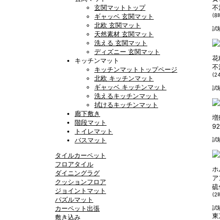
玄関マットトップ
不
ギャッベ 玄関マット
(8
北欧 玄関マット
試
天然素材 玄関マット
洗える 玄関マット
ディズニー 玄関マット
花
キッチンマット
不
キッチンマットトップページ
(2
北欧 キッチンマット
ギャッベ キッチンマット
試
洗えるキッチンマット
拭けるキッチンマット
廊下敷き
増
階段マット
92
トイレマット
バスマット
試
タイルカーペット
フロアタイル
ホ
ダイニングラグ
ア
クッションフロア
硫
ジョイントマット
(2
パズルマット
カーペット出張
試
東
敷き込み