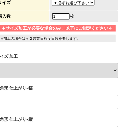
サイズ
枚
購入数
↓サイズ加工が必要な場合のみ、以下にご指定ください↓
※加工の場合は＋２営業日程度日数を要します。
イズ 加工
角形 仕上がり-幅
角形 仕上がり-縦