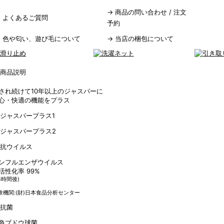
→
商品の問い合わせ / 注文
→
よくあるご質問
予約
→
色や匂い、遊び毛について
→
当店の梱包について
され続けて10年以上のジャスパーに
心・快適の機能をプラス
ンフルエンザウイルス
活性化率
99
%
4時間後)
験機関:(財)日本食品分析センター
色ブドウ球菌