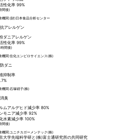
活性化率
99
%
時間後)
験機関:(財)日本食品分析センター
粉ダニアレルゲン
活性化率
99
%
4時間後)
験機関:住化エンピロサイエンス(株)
殖抑制率
.7
%
験機関:石塚硝子(株)
ルムアルデヒド減少率
80
%
ンモニア減少率
92
%
化水素減少率
100
%
時間後)
験機関:ユニチカガーメンテック(株)
京大学先端科学研と(株)富士通研究所の共同研究