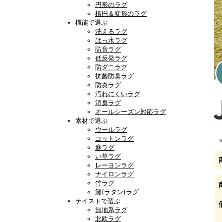
円形のラグ
楕円＆変形のラグ
機能で選ぶ
洗えるラグ
はっ水ラグ
防音ラグ
低反発ラグ
防ダニラグ
抗菌防臭ラグ
防炎ラグ
汚れにくいラグ
消臭ラグ
オールシーズン対応ラグ
素材で選ぶ
ウールラグ
コットンラグ
麻ラグ
い草ラグ
レーヨンラグ
ナイロンラグ
竹ラグ
籐(ラタン)ラグ
テイストで選ぶ
無地系ラグ
北欧ラグ