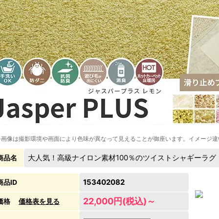
※画像は撮影環境や画面により色味が異なって見えることが御座います。イメージ違
大人気！高級ナイロン素材100％のツイストシャギーラ
商品名
153402082
商品ID
22,000円(税込)～
価格
価格表を見る