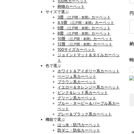
100色カーペット
柄物カーペット
サイズで選ぶ
円
3畳
カーペット
（江戸間・本間）
4.5畳
カーペット
（江戸間・本間）
6畳
カーペット
（江戸間・本間）
8畳
カーペット
（江戸間・本間）
10畳
カーペット
（江戸間・本間）
納
12畳
カーペット
（江戸間・本間）
100サイズカーペット
ジョイントマット＆タイルカーペッ
特
ト
色で選ぶ
ホワイト＆アイボリー系カーペット
ベージュ系カーペット
ブラウン系カーペット
イエロー＆オレンジー系カーペット
ピンク＆レッド系カーペット
グリーン系カーペット
ブルー・ネービー＆パープル系カー
ペット
グレー＆ブラック系カーペット
機能で選ぶ
はっ水・防汚カーペット
防ダニ・防虫カーペット