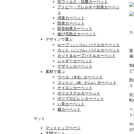
抗ウィルス・抗菌カーペット
アトピー・アレルギー対策カーペッ
ト
消臭カーペット
防炎カーペット
防音効果カーペット
ス
遊び毛防止カーペット
デザインで選ぶ
ループ
パイルカーペット
（シンプル）
カット
パイルカーペット
置
（シンプル）
カット＆ループパイルカーペット
減
シャギーカーペット
気
デザインカーペット
ど
素材で選ぶ
ウール
カーペット
（羊毛）
防
コットン
カーペット
（綿・デニム）
り
ナイロンカーペット
ポリエステルカーペット
生
ポリプロピレンカーペット
転
い草カーペット
籐カーペット
ペ
ト
マット
や
マットトップページ
が
玄関マット