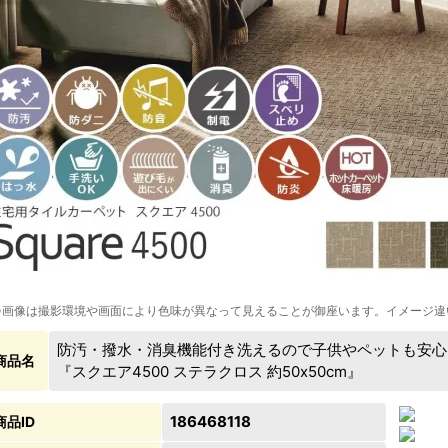
※画像は撮影環境や画面により色味が異なって見えることが御座います。イメージ違
防汚・撥水・消臭機能付き洗えるので子供やペットも安心
商品名
『スクエア4500 ステラクロス 約50x50cm』
186468118
商品ID