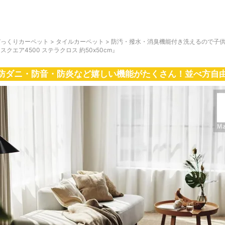
びっくりカーペット
>
タイルカーペット
>
防汚・撥水・消臭機能付き洗えるので子
スクエア4500 ステラクロス 約50x50cm』
防ダニ・防音・防炎など嬉しい機能がたくさん！並べ方自