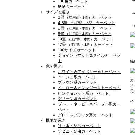
100色カーペット
柄物カーペット
サイズで選ぶ
3畳
カーペット
（江戸間・本間）
4.5畳
カーペット
（江戸間・本間）
6畳
カーペット
（江戸間・本間）
8畳
カーペット
（江戸間・本間）
10畳
カーペット
（江戸間・本間）
12畳
カーペット
（江戸間・本間）
100サイズカーペット
ジョイントマット＆タイルカーペッ
ト
繊
色で選ぶ
ホワイト＆アイボリー系カーペット
ベージュ系カーペット
カ
ブラウン系カーペット
さ
イエロー＆オレンジー系カーペット
モ
ピンク＆レッド系カーペット
グリーン系カーペット
ス
ブルー・ネービー＆パープル系カー
ペット
グレー＆ブラック系カーペット
機能で選ぶ
はっ水・防汚カーペット
防ダニ・防虫カーペット