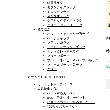
韓国風ラグ
モダンテイストラグ
モロッカンラグ
メダリオンラグ
クラシックテイストラグ
エスニックテイストラグ
色で選ぶ
ホワイト＆アイボリー系ラグ
納
ベージュ系ラグ
ブラウン系ラグ
イエロー＆オレンジ系ラグ
特
ピンク＆レッド系ラグ
グリーン系ラグ
ブルー・ネイビー＆パープル系ラグ
グレー＆ブラック系ラグ
クリア
カーペット
(4.5畳・6畳以上)
カーペットトップページ
人気特集で選ぶ
ペット対応カーペット
高級ホテル仕様カーペット
ハサミでカットできるカーペット
100サイズカーペット