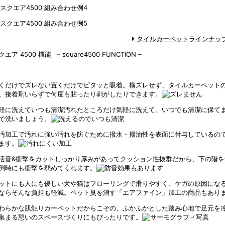
タイルカーペットラインナッ
クエア 4500 機能
– square4500 FUNCTION –
くだけでズレない
置くだけでピタッと吸着。横ズレせず、タイルカーペット
。接着剤いらずで何度も貼ったり剥がしたりできます。
軽に洗えていつも清潔
汚れたところだけ気軽に洗えて、いつでも清潔に保て
で洗いましょう。
汚加工で汚れに強い
汚れを防ぐために撥水・撥油性を表面に付与しているの
ます。
活音&衝撃をカット
しっかり厚みがあってクッション性抜群だから、下の階を
倒時にも衝撃を弱めてくれます。
ットにも人にも優しい
犬や猫はフローリングで滑りやすく、ケガの原因にな
ならそんな負担も軽減。ペット臭を消す「エアファイン」加工の商品もあり
わらかな肌触り
カーペットだからこその、ふかふかとした踏み心地で足元を
集まる憩いのスペースづくりにもぴったりです。