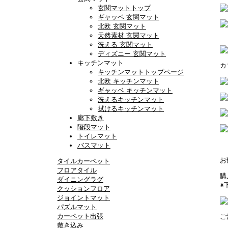
玄関マットトップ
ギャッベ 玄関マット
北欧 玄関マット
天然素材 玄関マット
洗える 玄関マット
ディズニー 玄関マット
キッチンマット
カ
キッチンマットトップページ
北欧 キッチンマット
ギャッベ キッチンマット
洗えるキッチンマット
拭けるキッチンマット
廊下敷き
階段マット
トイレマット
バスマット
お
タイルカーペット
フロアタイル
購
ダイニングラグ
※
クッションフロア
ジョイントマット
パズルマット
カーペット出張
ご
敷き込み