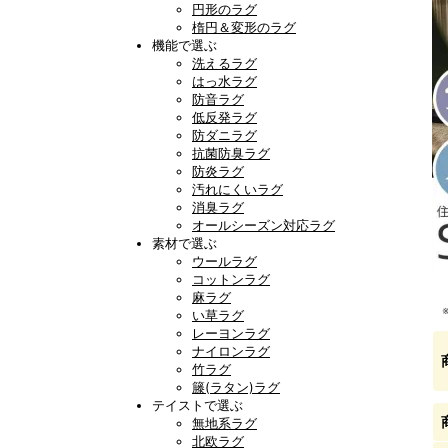
円形のラグ
楕円＆変形のラグ
機能で選ぶ
洗えるラグ
はっ水ラグ
防音ラグ
低反発ラグ
防ダニラグ
抗菌防臭ラグ
防炎ラグ
汚れにくいラグ
消臭ラグ
オールシーズン対応ラグ
素材で選ぶ
ウールラグ
コットンラグ
麻ラグ
い草ラグ
レーヨンラグ
ナイロンラグ
竹ラグ
籐(ラタン)ラグ
テイストで選ぶ
無地系ラグ
北欧ラグ