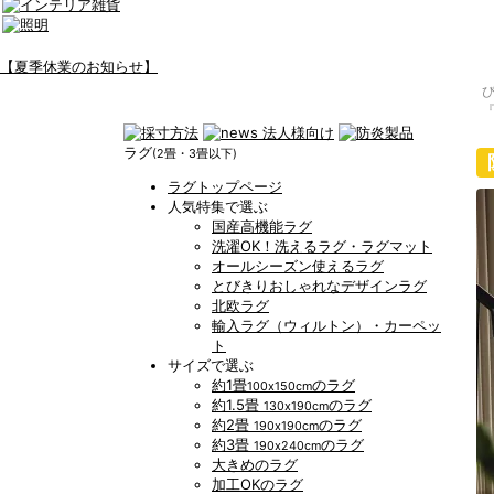
【夏季休業のお知らせ】
『
ラグ
(2畳・3畳以下)
ラグトップページ
人気特集で選ぶ
国産高機能ラグ
洗濯OK！洗えるラグ・ラグマット
オールシーズン使えるラグ
とびきりおしゃれなデザインラグ
北欧ラグ
輸入ラグ（ウィルトン）・カーペッ
ト
サイズで選ぶ
約1畳
のラグ
100x150cm
約1.5畳
のラグ
130x190cm
約2畳
のラグ
190x190cm
約3畳
のラグ
190x240cm
大きめのラグ
加工OKのラグ