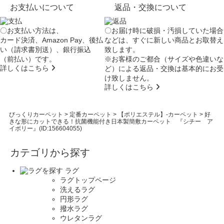
お支払いについて
返品・交換について
〇お支払い方法は、
〇お届け時に破損・汚損していた場合
カード決済、Amazon Pay、後払
などは、すぐに新しい商品とお取替え
い（請求書別送）、銀行振込
致します。
（前払い）です。
※お客様のご都合（サイズや色違いな
詳しくはこちら
ど）による返品・交換は基本的にお受
け致しません。
詳しくはこちら
びっくりカーペット
>
定番カーペット
>
【ポリエステル】-カーペット
>
好
きな形にカットできる！抗菌機能付き日本製簡敷カーペット 『シチー ア
イボリー』(ID:156604055)
カテゴリから探す
ラグ
ラグトップページ
洗えるラグ
円形ラグ
撥水ラグ
ウレタンラグ