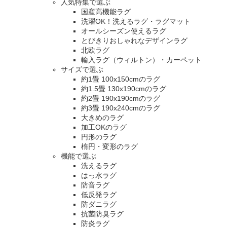
人気特集で選ぶ
国産高機能ラグ
洗濯OK！洗えるラグ・ラグマット
オールシーズン使えるラグ
とびきりおしゃれなデザインラグ
北欧ラグ
輸入ラグ（ウィルトン）・カーペット
サイズで選ぶ
約1畳 100x150cmのラグ
約1.5畳 130x190cmのラグ
約2畳 190x190cmのラグ
約3畳 190x240cmのラグ
大きめのラグ
加工OKのラグ
円形のラグ
楕円・変形のラグ
機能で選ぶ
洗えるラグ
はっ水ラグ
防音ラグ
低反発ラグ
防ダニラグ
抗菌防臭ラグ
防炎ラグ