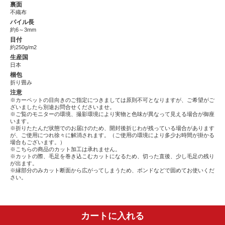
裏面
不織布
パイル長
約6～3mm
目付
約250g/m2
生産国
日本
梱包
折り畳み
注意
※カーペットの目向きのご指定につきましては原則不可となりますが、ご希望がご
ざいましたら別途お問合せくださいませ。
※ご覧のモニターの環境、撮影環境により実物と色味が異なって見える場合が御座
います。
※折りたたんだ状態でのお届けのため、開封後折じわが残っている場合があります
が、ご使用につれ徐々に解消されます。（ご使用の環境により多少お時間が掛かる
場合もございます。）
※こちらの商品のカット加工は承れません。
※カットの際、毛足を巻き込こむカットになるため、切った直後、少し毛足の残り
が出ます。
※縁部分のみカット断面から広がってしまうため、ボンドなどで固めてお使いくだ
さい。
カートに入れる