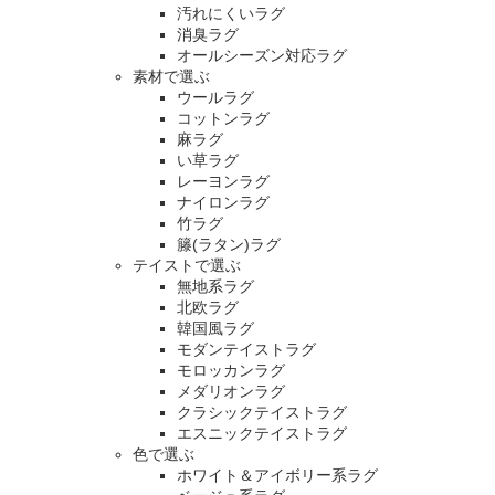
汚れにくいラグ
消臭ラグ
オールシーズン対応ラグ
素材で選ぶ
ウールラグ
コットンラグ
麻ラグ
い草ラグ
レーヨンラグ
ナイロンラグ
竹ラグ
籐(ラタン)ラグ
テイストで選ぶ
無地系ラグ
北欧ラグ
韓国風ラグ
モダンテイストラグ
モロッカンラグ
メダリオンラグ
クラシックテイストラグ
エスニックテイストラグ
色で選ぶ
ホワイト＆アイボリー系ラグ