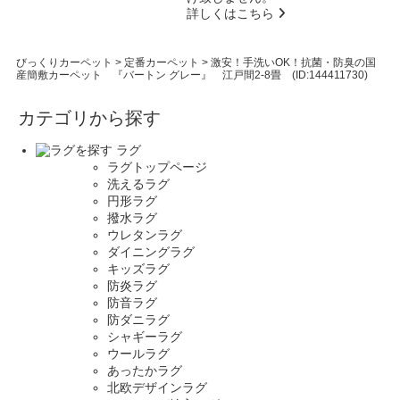
詳しくはこちら
びっくりカーペット
>
定番カーペット
>
激安！手洗いOK！抗菌・防臭の国
産簡敷カーペット 『バートン グレー』 江戸間2-8畳 (ID:144411730)
カテゴリから探す
ラグ
ラグトップページ
洗えるラグ
円形ラグ
撥水ラグ
ウレタンラグ
ダイニングラグ
キッズラグ
防炎ラグ
防音ラグ
防ダニラグ
シャギーラグ
ウールラグ
あったかラグ
北欧デザインラグ