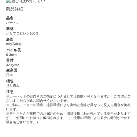
商品詳細
品名
バートン
素材
ポリプロピレン100％
裏面
80g不織布
パイル長
6-3mm
目付
320g/m2
生産国
日本
梱包
折り畳み
注意
※カーペットの目向きのご指定につきましては原則不可となりますが、ご希望がご
ざいましたら別途お問合せくださいませ。
※ご覧のモニターの環境、撮影環境により実物と色味が異なって見える場合が御座
います。
※折りたたんだ状態でのお届けのため、開封後折じわが残っている場合があります
が、ご使用につれ徐々に解消されます。（ご使用の環境により多少お時間が掛かる
場合もございます。）