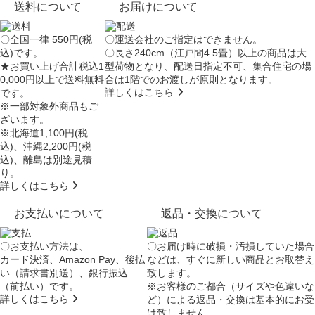
送料について
お届けについて
〇全国一律 550円(税
〇運送会社のご指定はできません。
込)です。
〇長さ240cm（江戸間4.5畳）以上の商品は大
★お買い上げ合計税込1
型荷物となり、
配送日指定不可
、集合住宅の場
0,000円以上で送料無料
合は
1階でのお渡し
が原則となります。
詳しくはこちら
です。
※一部対象外商品もご
ざいます。
※北海道1,100円(税
込)、沖縄2,200円(税
込)、離島は別途見積
り。
詳しくはこちら
お支払いについて
返品・交換について
〇お支払い方法は、
〇お届け時に破損・汚損していた場合
カード決済、Amazon Pay、後払
などは、すぐに新しい商品とお取替え
い（請求書別送）、銀行振込
致します。
（前払い）です。
※お客様のご都合（サイズや色違いな
詳しくはこちら
ど）による返品・交換は基本的にお受
け致しません。