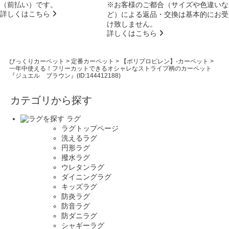
（前払い）です。
※お客様のご都合（サイズや色違いな
詳しくはこちら
ど）による返品・交換は基本的にお受
け致しません。
詳しくはこちら
びっくりカーペット
>
定番カーペット
>
【ポリプロピレン】-カーペット
>
一年中使える！フリーカットできるオシャレなストライプ柄のカーペット
『ジュエル ブラウン』(ID:144412188)
カテゴリから探す
ラグ
ラグトップページ
洗えるラグ
円形ラグ
撥水ラグ
ウレタンラグ
ダイニングラグ
キッズラグ
防炎ラグ
防音ラグ
防ダニラグ
シャギーラグ