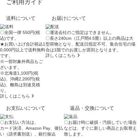
ご利用ガイド
送料について
お届けについて
〇全国一律 550円(税
〇運送会社のご指定はできません。
込)です。
〇長さ240cm（江戸間4.5畳）以上の商品は大
★お買い上げ合計税込1
型荷物となり、
配送日指定不可
、集合住宅の場
0,000円以上で送料無料
合は
1階でのお渡し
が原則となります。
詳しくはこちら
です。
※一部対象外商品もご
ざいます。
※北海道1,100円(税
込)、沖縄2,200円(税
込)、離島は別途見積
り。
詳しくはこちら
お支払いについて
返品・交換について
〇お支払い方法は、
〇お届け時に破損・汚損していた場合
カード決済、Amazon Pay、後払
などは、すぐに新しい商品とお取替え
い（請求書別送）、銀行振込
致します。