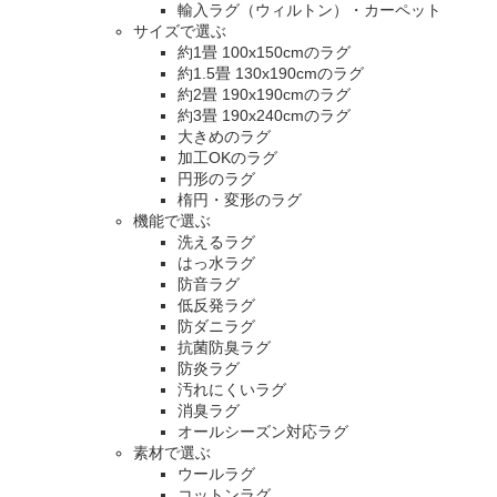
輸入ラグ（ウィルトン）・カーペット
サイズで選ぶ
約1畳 100x150cmのラグ
約1.5畳 130x190cmのラグ
約2畳 190x190cmのラグ
約3畳 190x240cmのラグ
大きめのラグ
加工OKのラグ
円形のラグ
楕円・変形のラグ
機能で選ぶ
洗えるラグ
はっ水ラグ
防音ラグ
低反発ラグ
防ダニラグ
抗菌防臭ラグ
防炎ラグ
汚れにくいラグ
消臭ラグ
オールシーズン対応ラグ
素材で選ぶ
ウールラグ
コットンラグ