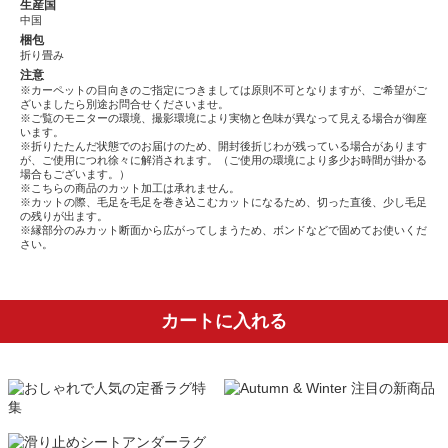
生産国
中国
梱包
折り畳み
注意
※カーペットの目向きのご指定につきましては原則不可となりますが、ご希望がご
ざいましたら別途お問合せくださいませ。
※ご覧のモニターの環境、撮影環境により実物と色味が異なって見える場合が御座
います。
※折りたたんだ状態でのお届けのため、開封後折じわが残っている場合があります
が、ご使用につれ徐々に解消されます。（ご使用の環境により多少お時間が掛かる
場合もございます。）
※こちらの商品のカット加工は承れません。
※カットの際、毛足を毛足を巻き込こむカットになるため、切った直後、少し毛足
の残りが出ます。
※縁部分のみカット断面から広がってしまうため、ボンドなどで固めてお使いくだ
さい。
カートに入れる