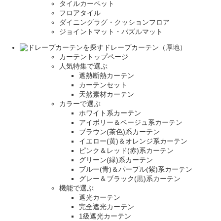
タイルカーペット
フロアタイル
ダイニングラグ・クッションフロア
ジョイントマット・パズルマット
ドレープカーテン（厚地）
カーテントップページ
人気特集で選ぶ
遮熱断熱カーテン
カーテンセット
天然素材カーテン
カラーで選ぶ
ホワイト系カーテン
アイボリー＆ベージュ系カーテン
ブラウン(茶色)系カーテン
イエロー(黄)＆オレンジ系カーテン
ピンク＆レッド(赤)系カーテン
グリーン(緑)系カーテン
ブルー(青)＆パープル(紫)系カーテン
グレー＆ブラック(黒)系カーテン
機能で選ぶ
遮光カーテン
完全遮光カーテン
1級遮光カーテン