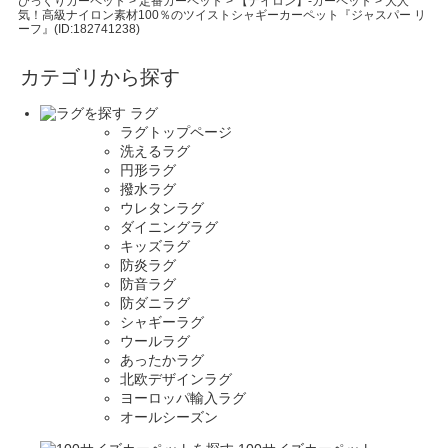
びっくりカーペット
>
定番カーペット
>
【ナイロン】-カーペット
>
大人
気！高級ナイロン素材100％のツイストシャギーカーペット『ジャスパー リ
ーフ』(ID:182741238)
カテゴリから探す
ラグ
ラグトップページ
洗えるラグ
円形ラグ
撥水ラグ
ウレタンラグ
ダイニングラグ
キッズラグ
防炎ラグ
防音ラグ
防ダニラグ
シャギーラグ
ウールラグ
あったかラグ
北欧デザインラグ
ヨーロッパ輸入ラグ
オールシーズン