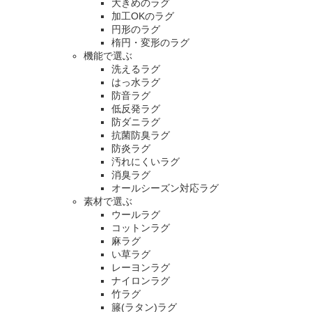
大きめのラグ
加工OKのラグ
円形のラグ
楕円・変形のラグ
機能で選ぶ
洗えるラグ
はっ水ラグ
防音ラグ
低反発ラグ
防ダニラグ
抗菌防臭ラグ
防炎ラグ
汚れにくいラグ
消臭ラグ
オールシーズン対応ラグ
素材で選ぶ
ウールラグ
コットンラグ
麻ラグ
い草ラグ
レーヨンラグ
ナイロンラグ
竹ラグ
籐(ラタン)ラグ