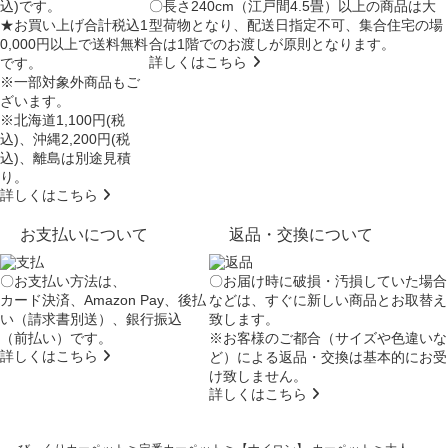
込)です。
〇長さ240cm（江戸間4.5畳）以上の商品は大
★お買い上げ合計税込1
型荷物となり、
配送日指定不可
、集合住宅の場
0,000円以上で送料無料
合は
1階でのお渡し
が原則となります。
詳しくはこちら
です。
※一部対象外商品もご
ざいます。
※北海道1,100円(税
込)、沖縄2,200円(税
込)、離島は別途見積
り。
詳しくはこちら
お支払いについて
返品・交換について
〇お支払い方法は、
〇お届け時に破損・汚損していた場合
カード決済、Amazon Pay、後払
などは、すぐに新しい商品とお取替え
い（請求書別送）、銀行振込
致します。
（前払い）です。
※お客様のご都合（サイズや色違いな
詳しくはこちら
ど）による返品・交換は基本的にお受
け致しません。
詳しくはこちら