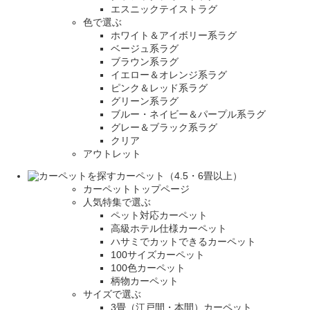
エスニックテイストラグ
色で選ぶ
ホワイト＆アイボリー系ラグ
ベージュ系ラグ
ブラウン系ラグ
イエロー＆オレンジ系ラグ
ピンク＆レッド系ラグ
グリーン系ラグ
ブルー・ネイビー＆パープル系ラグ
グレー＆ブラック系ラグ
クリア
アウトレット
カーペット（4.5・6畳以上）
カーペットトップページ
人気特集で選ぶ
ペット対応カーペット
高級ホテル仕様カーペット
ハサミでカットできるカーペット
100サイズカーペット
100色カーペット
柄物カーペット
サイズで選ぶ
3畳（江戸間・本間）カーペット