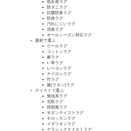
低反発ラグ
防ダニラグ
抗菌防臭ラグ
防炎ラグ
汚れにくいラグ
消臭ラグ
オールシーズン対応ラグ
素材で選ぶ
ウールラグ
コットンラグ
麻ラグ
い草ラグ
レーヨンラグ
ナイロンラグ
竹ラグ
籐(ラタン)ラグ
テイストで選ぶ
無地系ラグ
北欧ラグ
韓国風ラグ
モダンテイストラグ
モロッカンラグ
メダリオンラグ
クラシックテイストラグ