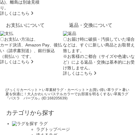
込)、離島は別途見積
り。
詳しくはこちら
お支払いについて
返品・交換について
〇お支払い方法は、
〇お届け時に破損・汚損していた場合
カード決済、Amazon Pay、後払
などは、すぐに新しい商品とお取替え
い（請求書別送）、銀行振込
致します。
（前払い）です。
※お客様のご都合（サイズや色違いな
詳しくはこちら
ど）による返品・交換は基本的にお受
け致しません。
詳しくはこちら
びっくりカーペット
>
い草素材ラグ・カーペット
>
お買い得い草ラグ
>
暑い
夏を快適に！大人かわいいパステルカラーでお部屋を明るくするい草風ラグ
『パスラ パープル』(ID:168205639)
カテゴリから探す
ラグ
ラグトップページ