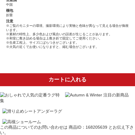
生産国
中国
梱包
折畳
注意
※ご覧のモニターの環境、撮影環境により実物と色味が異なって見える場合が御座
います。
※素材の特性上、多少色および風合いの誤差が生じることがあります。
※和室に敷き詰める場合は上敷き鋲で固定してご使用ください。
※生産工程上、サイズにばらつきがございます。
※火気の近くでお使いになりますと、縮む場合がございます。
カートに入れる
この商品についてのお問い合わせは
商品ID：168205639
とお伝え下さ
い。