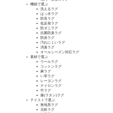
機能で選ぶ
洗えるラグ
はっ水ラグ
防音ラグ
低反発ラグ
防ダニラグ
抗菌防臭ラグ
防炎ラグ
汚れにくいラグ
消臭ラグ
オールシーズン対応ラグ
素材で選ぶ
ウールラグ
コットンラグ
麻ラグ
い草ラグ
レーヨンラグ
ナイロンラグ
竹ラグ
籐(ラタン)ラグ
テイストで選ぶ
無地系ラグ
北欧ラグ