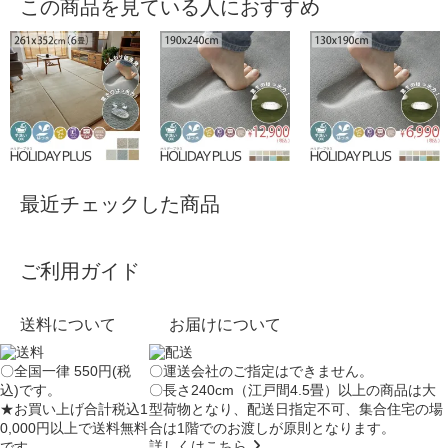
この商品を見ている人におすすめ
最近チェックした商品
ご利用ガイド
送料について
お届けについて
〇全国一律 550円(税
〇運送会社のご指定はできません。
込)です。
〇長さ240cm（江戸間4.5畳）以上の商品は大
★お買い上げ合計税込1
型荷物となり、
配送日指定不可
、集合住宅の場
0,000円以上で送料無料
合は
1階でのお渡し
が原則となります。
詳しくはこちら
です。