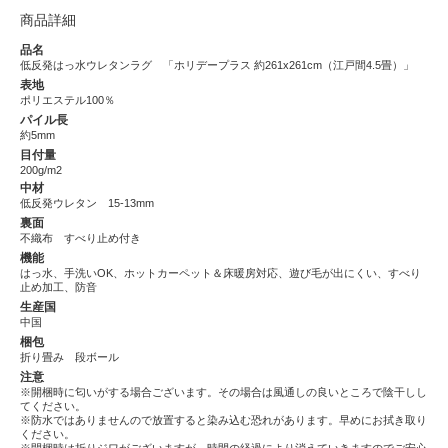
商品詳細
品名
低反発はっ水ウレタンラグ 「ホリデープラス 約261x261cm（江戸間4.5畳）」
表地
ポリエステル100％
パイル長
約5mm
目付量
200g/m2
中材
低反発ウレタン 15-13mm
裏面
不織布 すべり止め付き
機能
はっ水、手洗いOK、ホットカーペット＆床暖房対応、遊び毛が出にくい、すべり
止め加工、防音
生産国
中国
梱包
折り畳み 段ボール
注意
※開梱時に匂いがする場合ございます。その場合は風通しの良いところで陰干しし
てください。
※防水ではありませんので放置すると染み込む恐れがあります。早めにお拭き取り
ください。
※開梱時は折りジワがございますが、時間の経過により消えていきますのでご安心