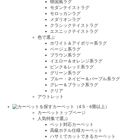
韓国風ラグ
モダンテイストラグ
モロッカンラグ
メダリオンラグ
クラシックテイストラグ
エスニックテイストラグ
色で選ぶ
ホワイト＆アイボリー系ラグ
ベージュ系ラグ
ブラウン系ラグ
イエロー＆オレンジ系ラグ
ピンク＆レッド系ラグ
グリーン系ラグ
ブルー・ネイビー＆パープル系ラグ
グレー＆ブラック系ラグ
クリア
アウトレット
カーペット（4.5・6畳以上）
カーペットトップページ
人気特集で選ぶ
ペット対応カーペット
高級ホテル仕様カーペット
ハサミでカットできるカーペット