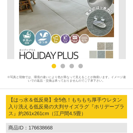
※写真と現物では、環境の違いにより色が異なって見えることが御座います。イメージ違
いでの返品・交換は承っておりませんのでご了承下さい。
【はっ水＆低反発】全5色！もちもち厚手ウレタン
入り洗える低反発の大判サイズラグ『ホリデープラ
ス』約261x261cm（江戸間4.5畳）
商品ID：176638668