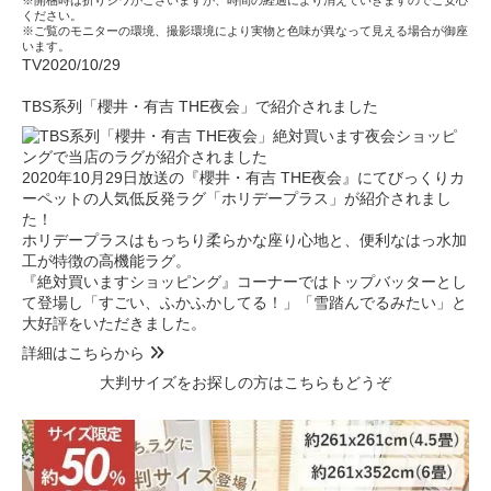
ください。
※ご覧のモニターの環境、撮影環境により実物と色味が異なって見える場合が御座
います。
TV
2020/10/29
TBS系列「櫻井・有吉 THE夜会」で紹介されました
2020年10月29日放送の『櫻井・有吉 THE夜会』にてびっくりカ
ーペットの人気低反発ラグ「ホリデープラス」が紹介されまし
た！
ホリデープラスはもっちり柔らかな座り心地と、便利なはっ水加
工が特徴の高機能ラグ。
『絶対買いますショッピング』コーナーではトップバッターとし
て登場し「すごい、ふかふかしてる！」「雪踏んでるみたい」と
大好評をいただきました。
詳細はこちらから
大判サイズをお探しの方はこちらもどうぞ