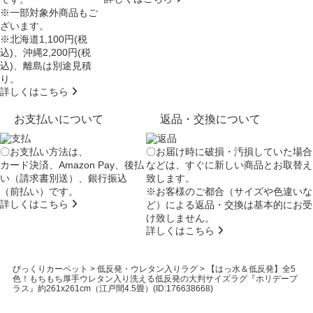
※一部対象外商品もご
ざいます。
※北海道1,100円(税
込)、沖縄2,200円(税
込)、離島は別途見積
り。
詳しくはこちら
お支払いについて
返品・交換について
〇お支払い方法は、
〇お届け時に破損・汚損していた場合
カード決済、Amazon Pay、後払
などは、すぐに新しい商品とお取替え
い（請求書別送）、銀行振込
致します。
（前払い）です。
※お客様のご都合（サイズや色違いな
詳しくはこちら
ど）による返品・交換は基本的にお受
け致しません。
詳しくはこちら
びっくりカーペット
>
低反発・ウレタン入りラグ
>
【はっ水＆低反発】全5
色！もちもち厚手ウレタン入り洗える低反発の大判サイズラグ『ホリデープ
ラス』約261x261cm（江戸間4.5畳）(ID:176638668)