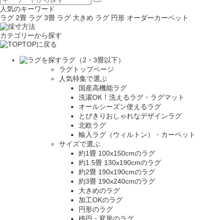
人気のキーワード
ラグ 2畳
ラグ 3畳
ラグ 大きめ
ラグ 円形
オーダーカーペット
カテゴリーから探す
TOPに戻る
ラグ（2・3畳以下）
ラグトップページ
人気特集で選ぶ
国産高機能ラグ
洗濯OK！洗えるラグ・ラグマット
オールシーズン使えるラグ
とびきりおしゃれなデザインラグ
北欧ラグ
輸入ラグ（ウィルトン）・カーペット
サイズで選ぶ
約1畳 100x150cmのラグ
約1.5畳 130x190cmのラグ
約2畳 190x190cmのラグ
約3畳 190x240cmのラグ
大きめのラグ
加工OKのラグ
円形のラグ
楕円・変形のラグ