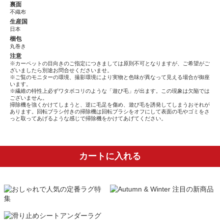
裏面
不織布
生産国
日本
梱包
丸巻き
注意
※カーペットの目向きのご指定につきましては原則不可となりますが、ご希望がご
ざいましたら別途お問合せくださいませ。
※ご覧のモニターの環境、撮影環境により実物と色味が異なって見える場合が御座
います。
※繊維の特性上必ずワタボコリのような「遊び毛」が出ます。この現象は欠陥では
ございません。
掃除機を強くかけてしまうと、逆に毛足を傷め、遊び毛を誘発してしまうおそれが
あります。回転ブラシ付きの掃除機は回転ブラシをオフにして表面の毛やゴミをさ
っと取ってあげるような感じで掃除機をかけてあげてください。
カートに入れる