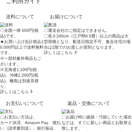
ご利用ガイド
送料について
お届けについて
〇全国一律 550円(税
〇運送会社のご指定はできません。
込)です。
〇長さ240cm（江戸間4.5畳）以上の商品は大
★お買い上げ合計税込1
型荷物となり、
配送日指定不可
、集合住宅の場
0,000円以上で送料無料
合は
1階でのお渡し
が原則となります。
詳しくはこちら
です。
※一部対象外商品もご
ざいます。
※北海道1,100円(税
込)、沖縄2,200円(税
込)、離島は別途見積
り。
詳しくはこちら
お支払いについて
返品・交換について
〇お支払い方法は、
〇お届け時に破損・汚損していた場合
カード決済、Amazon Pay、後払
などは、すぐに新しい商品とお取替え
い（請求書別送）、銀行振込
致します。