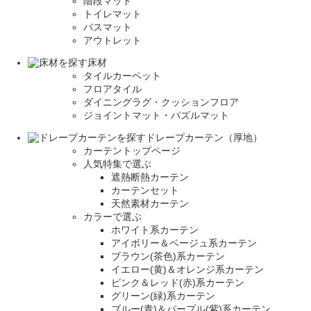
階段マット
トイレマット
バスマット
アウトレット
床材
タイルカーペット
フロアタイル
ダイニングラグ・クッションフロア
ジョイントマット・パズルマット
ドレープカーテン（厚地）
カーテントップページ
人気特集で選ぶ
遮熱断熱カーテン
カーテンセット
天然素材カーテン
カラーで選ぶ
ホワイト系カーテン
アイボリー＆ベージュ系カーテン
ブラウン(茶色)系カーテン
イエロー(黄)＆オレンジ系カーテン
ピンク＆レッド(赤)系カーテン
グリーン(緑)系カーテン
ブルー(青)＆パープル(紫)系カーテン