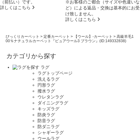
（前払い）です。
※お客様のご都合（サイズや色違いな
詳しくはこちら
ど）による返品・交換は基本的にお受
け致しません。
詳しくはこちら
びっくりカーペット
>
定番カーペット
>
【ウール】-カーペット
>
高級羊毛1
00％ナチュラルカーペット『ピュアウール3 ブラウン』(ID:149332838)
カテゴリから探す
ラグ
ラグトップページ
洗えるラグ
円形ラグ
撥水ラグ
ウレタンラグ
ダイニングラグ
キッズラグ
防炎ラグ
防音ラグ
防ダニラグ
シャギーラグ
ウールラグ