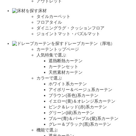
アウトレット
床材
タイルカーペット
フロアタイル
ダイニングラグ・クッションフロア
ジョイントマット・パズルマット
ドレープカーテン（厚地）
カーテントップページ
人気特集で選ぶ
遮熱断熱カーテン
カーテンセット
天然素材カーテン
カラーで選ぶ
ホワイト系カーテン
アイボリー＆ベージュ系カーテン
ブラウン(茶色)系カーテン
イエロー(黄)＆オレンジ系カーテン
ピンク＆レッド(赤)系カーテン
グリーン(緑)系カーテン
ブルー(青)＆パープル(紫)系カーテン
グレー＆ブラック(黒)系カーテン
機能で選ぶ
遮光カーテン