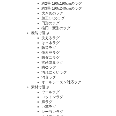
約2畳 190x190cmのラグ
約3畳 190x240cmのラグ
大きめのラグ
加工OKのラグ
円形のラグ
楕円・変形のラグ
機能で選ぶ
洗えるラグ
はっ水ラグ
防音ラグ
低反発ラグ
防ダニラグ
抗菌防臭ラグ
防炎ラグ
汚れにくいラグ
消臭ラグ
オールシーズン対応ラグ
素材で選ぶ
ウールラグ
コットンラグ
麻ラグ
い草ラグ
レーヨンラグ