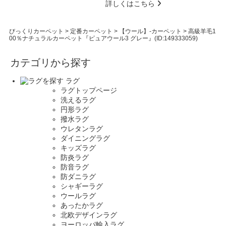
詳しくはこちら
びっくりカーペット
>
定番カーペット
>
【ウール】-カーペット
>
高級羊毛1
00％ナチュラルカーペット『ピュアウール3 グレー』(ID:149333059)
カテゴリから探す
ラグ
ラグトップページ
洗えるラグ
円形ラグ
撥水ラグ
ウレタンラグ
ダイニングラグ
キッズラグ
防炎ラグ
防音ラグ
防ダニラグ
シャギーラグ
ウールラグ
あったかラグ
北欧デザインラグ
ヨーロッパ輸入ラグ