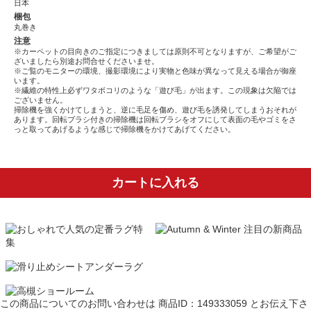
日本
梱包
丸巻き
注意
※カーペットの目向きのご指定につきましては原則不可となりますが、ご希望がご
ざいましたら別途お問合せくださいませ。
※ご覧のモニターの環境、撮影環境により実物と色味が異なって見える場合が御座
います。
※繊維の特性上必ずワタボコリのような「遊び毛」が出ます。この現象は欠陥では
ございません。
掃除機を強くかけてしまうと、逆に毛足を傷め、遊び毛を誘発してしまうおそれが
あります。回転ブラシ付きの掃除機は回転ブラシをオフにして表面の毛やゴミをさ
っと取ってあげるような感じで掃除機をかけてあげてください。
カートに入れる
この商品についてのお問い合わせは
商品ID：149333059
とお伝え下さ