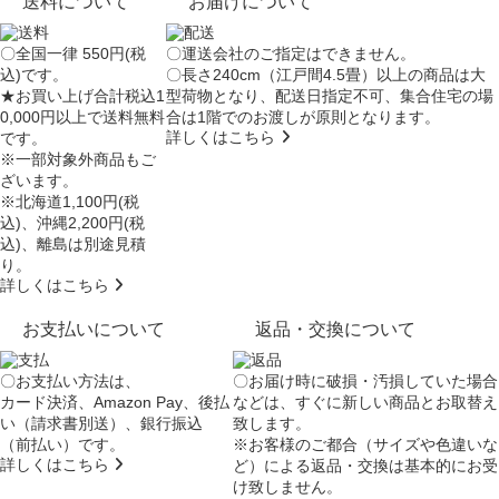
送料について
お届けについて
〇全国一律 550円(税
〇運送会社のご指定はできません。
込)です。
〇長さ240cm（江戸間4.5畳）以上の商品は大
★お買い上げ合計税込1
型荷物となり、
配送日指定不可
、集合住宅の場
0,000円以上で送料無料
合は
1階でのお渡し
が原則となります。
詳しくはこちら
です。
※一部対象外商品もご
ざいます。
※北海道1,100円(税
込)、沖縄2,200円(税
込)、離島は別途見積
り。
詳しくはこちら
お支払いについて
返品・交換について
〇お支払い方法は、
〇お届け時に破損・汚損していた場合
カード決済、Amazon Pay、後払
などは、すぐに新しい商品とお取替え
い（請求書別送）、銀行振込
致します。
（前払い）です。
※お客様のご都合（サイズや色違いな
詳しくはこちら
ど）による返品・交換は基本的にお受
け致しません。