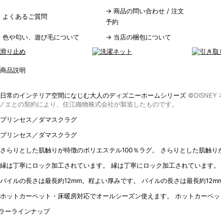
→
商品の問い合わせ / 注文
→
よくあるご質問
予約
→
色や匂い、遊び毛について
→
当店の梱包について
©DISN
ノエとの契約により、住江織物株式会社が製造したものです。
さらりとした肌触り
縁は丁寧にロック加工されています。
パイルの長さは最長約12m
ホットカーペッ
ラーラインナップ