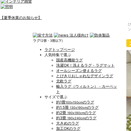
【夏季休業のお知らせ】
ラグ
(2畳・3畳以下)
ラグトップページ
人気特集で選ぶ
国産高機能ラグ
洗濯OK！洗えるラグ・ラグマット
オールシーズン使えるラグ
とびきりおしゃれなデザインラグ
北欧ラグ
輸入ラグ（ウィルトン）・カーペッ
ト
サイズで選ぶ
約1畳
のラグ
100x150cm
約1.5畳
のラグ
130x190cm
約2畳
のラグ
190x190cm
約3畳
のラグ
190x240cm
大きめのラグ
加工OKのラグ