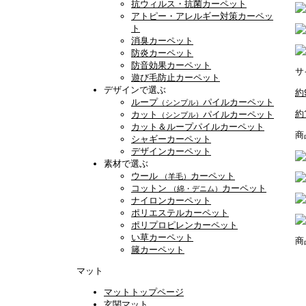
抗ウィルス・抗菌カーペット
アトピー・アレルギー対策カーペッ
ト
消臭カーペット
防炎カーペット
防音効果カーペット
サ
遊び毛防止カーペット
デザインで選ぶ
約
ループ
パイルカーペット
（シンプル）
約
カット
パイルカーペット
（シンプル）
カット＆ループパイルカーペット
商
シャギーカーペット
デザインカーペット
素材で選ぶ
ウール
カーペット
（羊毛）
コットン
カーペット
（綿・デニム）
ナイロンカーペット
ポリエステルカーペット
ポリプロピレンカーペット
い草カーペット
商
籐カーペット
マット
マットトップページ
玄関マット