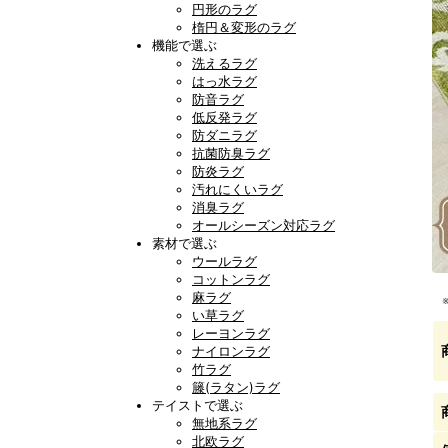
円形のラグ
楕円＆変形のラグ
機能で選ぶ
洗えるラグ
はっ水ラグ
防音ラグ
低反発ラグ
防ダニラグ
抗菌防臭ラグ
防炎ラグ
汚れにくいラグ
消臭ラグ
オールシーズン対応ラグ
素材で選ぶ
ウールラグ
コットンラグ
麻ラグ
い草ラグ
レーヨンラグ
ナイロンラグ
竹ラグ
籐(ラタン)ラグ
テイストで選ぶ
無地系ラグ
北欧ラグ