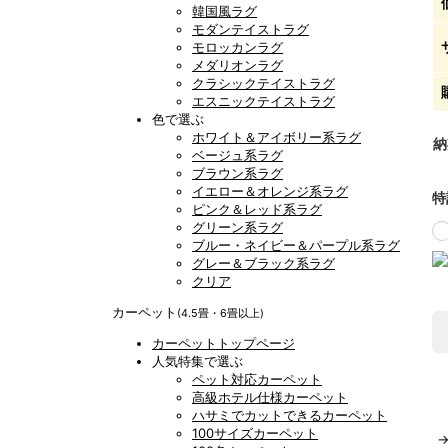
韓国風ラグ
モダンテイストラグ
モロッカンラグ
メダリオンラグ
クラシックテイストラグ
エスニックテイストラグ
色で選ぶ
ホワイト＆アイボリー系ラグ
納
ベージュ系ラグ
ブラウン系ラグ
イエロー＆オレンジ系ラグ
特
ピンク＆レッド系ラグ
グリーン系ラグ
ブルー・ネイビー＆パープル系ラグ
グレー＆ブラック系ラグ
クリア
カーペット
(4.5畳・6畳以上)
カーペットトップページ
人気特集で選ぶ
ペット対応カーペット
高級ホテル仕様カーペット
ハサミでカットできるカーペット
100サイズカーペット