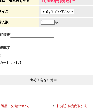
11,550円(税込)～
価格
価格表を見る
サイズ
枚
購入数
期情報
記事項
＿
出荷予定を計算中...
→
返品・交換について
→
【必読】特定商取引法