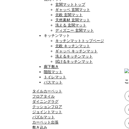
玄関マットトップ
ギャッベ 玄関マット
北欧 玄関マット
天然素材 玄関マット
洗える 玄関マット
ディズニー 玄関マット
キッチンマット
キッチンマットトップページ
北欧 キッチンマット
ギャッベ キッチンマット
洗えるキッチンマット
拭けるキッチンマット
廊下敷き
階段マット
トイレマット
こ
バスマット
タイルカーペット
フロアタイル
ダイニングラグ
クッションフロア
ジョイントマット
パズルマット
カーペット出張
敷き込み