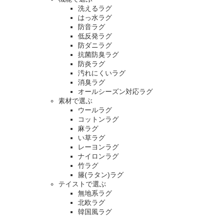
洗えるラグ
はっ水ラグ
防音ラグ
低反発ラグ
防ダニラグ
抗菌防臭ラグ
防炎ラグ
汚れにくいラグ
消臭ラグ
オールシーズン対応ラグ
素材で選ぶ
ウールラグ
コットンラグ
麻ラグ
い草ラグ
レーヨンラグ
ナイロンラグ
竹ラグ
籐(ラタン)ラグ
テイストで選ぶ
無地系ラグ
北欧ラグ
韓国風ラグ