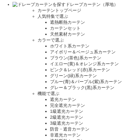
ドレープカーテン（厚地）
カーテントップページ
人気特集で選ぶ
遮熱断熱カーテン
カーテンセット
天然素材カーテン
カラーで選ぶ
ホワイト系カーテン
アイボリー＆ベージュ系カーテン
ブラウン(茶色)系カーテン
イエロー(黄)＆オレンジ系カーテン
ピンク＆レッド(赤)系カーテン
グリーン(緑)系カーテン
ブルー(青)＆パープル(紫)系カーテン
グレー＆ブラック(黒)系カーテン
機能で選ぶ
遮光カーテン
完全遮光カーテン
1級遮光カーテン
2級遮光カーテン
3級遮光カーテン
防音・遮音カーテン
非遮光カーテン