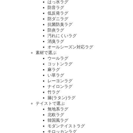
はっ水ラグ
防音ラグ
低反発ラグ
防ダニラグ
抗菌防臭ラグ
防炎ラグ
汚れにくいラグ
消臭ラグ
オールシーズン対応ラグ
素材で選ぶ
ウールラグ
コットンラグ
麻ラグ
い草ラグ
レーヨンラグ
ナイロンラグ
竹ラグ
籐(ラタン)ラグ
テイストで選ぶ
無地系ラグ
北欧ラグ
韓国風ラグ
モダンテイストラグ
モロッカンラグ