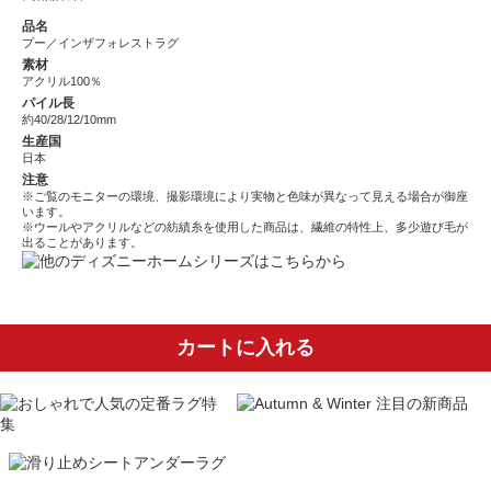
品名
プー／インザフォレストラグ
素材
アクリル100％
パイル長
約40/28/12/10mm
生産国
日本
注意
※ご覧のモニターの環境、撮影環境により実物と色味が異なって見える場合が御座
います。
※ウールやアクリルなどの紡績糸を使用した商品は、繊維の特性上、多少遊び毛が
出ることがあります。
カートに入れる