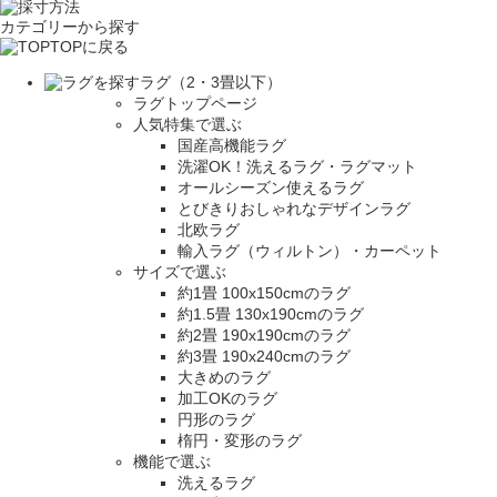
カテゴリーから探す
TOPに戻る
ラグ（2・3畳以下）
ラグトップページ
人気特集で選ぶ
国産高機能ラグ
洗濯OK！洗えるラグ・ラグマット
オールシーズン使えるラグ
とびきりおしゃれなデザインラグ
北欧ラグ
輸入ラグ（ウィルトン）・カーペット
サイズで選ぶ
約1畳 100x150cmのラグ
約1.5畳 130x190cmのラグ
約2畳 190x190cmのラグ
約3畳 190x240cmのラグ
大きめのラグ
加工OKのラグ
円形のラグ
楕円・変形のラグ
機能で選ぶ
洗えるラグ