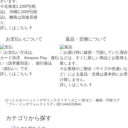
ざいます。
※北海道1,100円(税
込)、沖縄2,200円(税
込)、離島は別途見積
り。
詳しくはこちら
お支払いについて
返品・交換について
〇お支払い方法は、
〇お届け時に破損・汚損していた場合
カード決済、Amazon Pay、後払
などは、すぐに新しい商品とお取替え
い（請求書別送）、銀行振込
致します。
（前払い）です。
※お客様のご都合（サイズや色違いな
詳しくはこちら
ど）による返品・交換は基本的にお受
け致しません。
詳しくはこちら
びっくりカーペット
>
デザインラグ
>
ディズニー 防ダニ・耐熱・円形ラグ
『プー／インザフォレストラグ』(ID:144410364)
カテゴリから探す