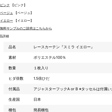
【ピンク】
【ベージュ】
【イエロー】
品詳細
品名
レースカーテン『スミラ イエロー』
素材
ポリエステル100％
数量
１枚入り
ヒダ倍数
1.5倍ひだ
付属品
アジャスターフックA or B ※タッセルは付属
生産国
日本
梱包
簡易梱包