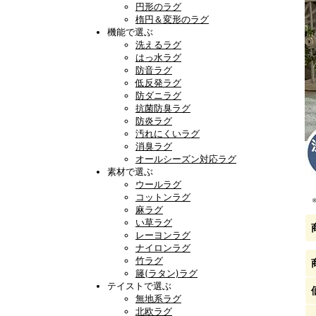
円形のラグ
楕円＆変形のラグ
機能で選ぶ
洗えるラグ
はっ水ラグ
防音ラグ
低反発ラグ
防ダニラグ
抗菌防臭ラグ
防炎ラグ
汚れにくいラグ
消臭ラグ
オールシーズン対応ラグ
素材で選ぶ
ウールラグ
コットンラグ
麻ラグ
い草ラグ
レーヨンラグ
ナイロンラグ
竹ラグ
籐(ラタン)ラグ
テイストで選ぶ
無地系ラグ
北欧ラグ