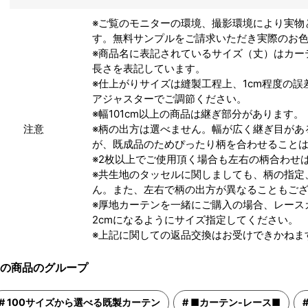
※ご覧のモニターの環境、撮影環境により実物
す。無料サンプルをご請求いただき実際のお
※商品名に表記されているサイズ（丈）はカー
長さを表記しています。
※仕上がりサイズは縫製工程上、1cm程度の
アジャスターでご調節ください。
※幅101cm以上の商品は継ぎ部分があります。
注意
※柄の出方は選べません。幅が広く継ぎ目があ
が、既成品のためぴったり柄を合わせること
※2枚以上でご使用頂く場合も左右の柄合わせ
※共生地のタッセルに関しましても、柄の指定
ん。また、左右で柄の出方が異なることもご
※厚地カーテンを一緒にご購入の場合、レース
2cmになるようにサイズ指定してください。
※上記に関しての返品交換はお受けできかねま
の商品のグループ
100サイズから選べる既製カーテン
■カーテン-レース■