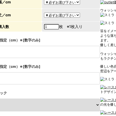
幅／cm
ウォッシ
丈／cm
枚 ※1枚入り
購入数
笹をイメ
ような落
指定（cm）※[数字のみ]
ます。
優しく差
ウォッシ
もラクチ
指定（cm）※[数字のみ]
優しい色
窓辺をア
トデザイ
ック
の光を優