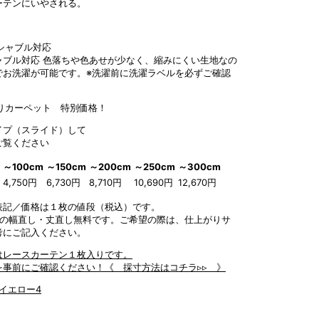
ーテンにいやされる。
ャブル対応
色落ちや色あせが少なく、縮みにくい生地なの
でお洗濯が可能です。※洗濯前に洗濯ラベルを必ずご確認
。
イプ（スライド）して
ご覧ください
～100cm
～150cm
～200cm
～250cm
～300cm
4,750円
6,730円
8,710円
10,690円
12,670円
m表記／価格は１枚の値段（税込）です。
前の幅直し・丈直し無料です。ご希望の際は、仕上がりサ
考にご記入ください。
はレースカーテン１枚入りです。
を事前にご確認ください！
《 採寸方法はコチラ▹▹ 》