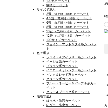
100色カーペット
納
柄物カーペット
サイズで選ぶ
3畳
カーペット
（江戸間・本間）
特
4.5畳
カーペット
（江戸間・本間）
6畳
カーペット
（江戸間・本間）
8畳
カーペット
（江戸間・本間）
10畳
カーペット
（江戸間・本間）
12畳
カーペット
（江戸間・本間）
100サイズカーペット
ジョイントマット＆タイルカーペッ
ト
色で選ぶ
ホワイト＆アイボリー系カーペット
ベージュ系カーペット
ブラウン系カーペット
イエロー＆オレンジー系カーペット
ピンク＆レッド系カーペット
グリーン系カーペット
ブルー・ネービー＆パープル系カー
ペット
グレー＆ブラック系カーペット
機能で選ぶ
はっ水・防汚カーペット
防ダニ・防虫カーペット
カ