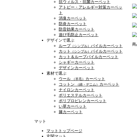
抗ウィルス・抗菌カーペット
アトピー・アレルギー対策カーペッ
ト
消臭カーペット
防炎カーペット
防音効果カーペット
遊び毛防止カーペット
デザインで選ぶ
商
ループ
パイルカーペット
（シンプル）
カット
パイルカーペット
（シンプル）
カット＆ループパイルカーペット
シャギーカーペット
デザインカーペット
素材で選ぶ
ウール
カーペット
（羊毛）
コットン
カーペット
（綿・デニム）
ナイロンカーペット
ポリエステルカーペット
ポリプロピレンカーペット
い草カーペット
籐カーペット
マット
マットトップページ
玄関マット