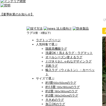
【夏季休業のお知らせ】
ラグ
(2畳・3畳以下)
ラグトップページ
人気特集で選ぶ
国産高機能ラグ
洗濯OK！洗えるラグ・ラグマット
オールシーズン使えるラグ
とびきりおしゃれなデザインラグ
北欧ラグ
輸入ラグ（ウィルトン）・カーペッ
ト
サイズで選ぶ
約1畳
のラグ
100x150cm
約1.5畳
のラグ
130x190cm
約2畳
のラグ
190x190cm
約3畳
のラグ
190x240cm
大きめのラグ
加工OKのラグ