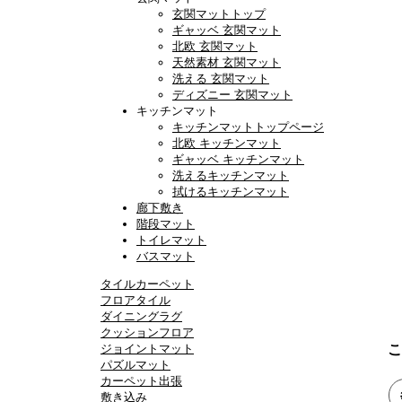
玄関マットトップ
ギャッベ 玄関マット
北欧 玄関マット
天然素材 玄関マット
洗える 玄関マット
ディズニー 玄関マット
キッチンマット
キッチンマットトップページ
北欧 キッチンマット
ギャッベ キッチンマット
洗えるキッチンマット
拭けるキッチンマット
廊下敷き
階段マット
トイレマット
バスマット
タイルカーペット
フロアタイル
ダイニングラグ
クッションフロア
こ
ジョイントマット
パズルマット
カーペット出張
敷き込み