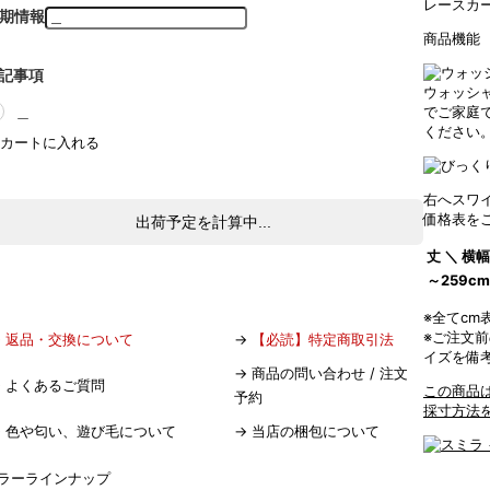
レースカ
期情報
商品機能
記事項
ウォッシ
＿
でご家庭
ください
右へスワ
価格表を
出荷予定を計算中...
丈 ＼ 横幅
～259cm
※全てc
※ご注文
→
返品・交換について
→
【必読】特定商取引法
イズを備
→
商品の問い合わせ / 注文
→
よくあるご質問
この商品
予約
採寸方法
→
色や匂い、遊び毛について
→
当店の梱包について
ラーラインナップ