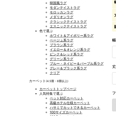
韓国風ラグ
モダンテイストラグ
モロッカンラグ
メダリオンラグ
クラシックテイストラグ
エスニックテイストラグ
色で選ぶ
ホワイト＆アイボリー系ラグ
幅
ベージュ系ラグ
ブラウン系ラグ
イエロー＆オレンジ系ラグ
ピンク＆レッド系ラグ
グリーン系ラグ
ブルー・ネイビー＆パープル系ラグ
丈
グレー＆ブラック系ラグ
クリア
カーペット
(4.5畳・6畳以上)
カーペットトップページ
フ
人気特集で選ぶ
ペット対応カーペット
高級ホテル仕様カーペット
ハサミでカットできるカーペット
100サイズカーペット