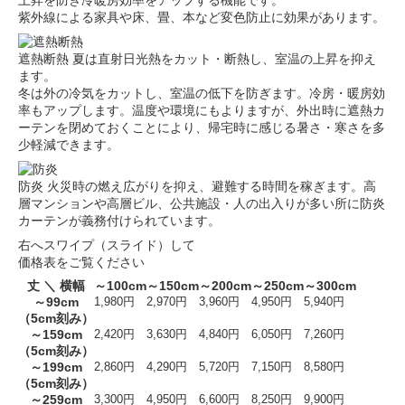
上昇を防ぎ冷暖房効率をアップする機能です。
紫外線による家具や床、畳、本など変色防止に効果があります。
遮熱断熱
夏は直射日光熱をカット・断熱し、室温の上昇を抑え
ます。
冬は外の冷気をカットし、室温の低下を防ぎます。冷房・暖房効
率もアップします。温度や環境にもよりますが、外出時に遮熱カ
ーテンを閉めておくことにより、帰宅時に感じる暑さ・寒さを多
少軽減できます。
防炎
火災時の燃え広がりを抑え、避難する時間を稼ぎます。高
層マンションや高層ビル、公共施設・人の出入りが多い所に防炎
カーテンが義務付けられています。
右へスワイプ（スライド）して
価格表をご覧ください
丈 ＼ 横幅
～100cm
～150cm
～200cm
～250cm
～300cm
～99cm
1,980円
2,970円
3,960円
4,950円
5,940円
（5cm刻み）
～159cm
2,420円
3,630円
4,840円
6,050円
7,260円
（5cm刻み）
～199cm
2,860円
4,290円
5,720円
7,150円
8,580円
（5cm刻み）
～259cm
3,300円
4,950円
6,600円
8,250円
9,900円