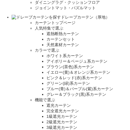
ダイニングラグ・クッションフロア
ジョイントマット・パズルマット
ドレープカーテン（厚地）
カーテントップページ
人気特集で選ぶ
遮熱断熱カーテン
カーテンセット
天然素材カーテン
カラーで選ぶ
ホワイト系カーテン
アイボリー＆ベージュ系カーテン
ブラウン(茶色)系カーテン
イエロー(黄)＆オレンジ系カーテン
ピンク＆レッド(赤)系カーテン
グリーン(緑)系カーテン
ブルー(青)＆パープル(紫)系カーテン
グレー＆ブラック(黒)系カーテン
機能で選ぶ
遮光カーテン
完全遮光カーテン
1級遮光カーテン
2級遮光カーテン
3級遮光カーテン