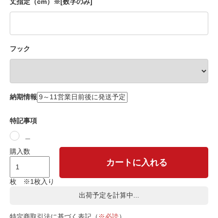
丈指定（cm）※[数字のみ]
フック
納期情報
特記事項
＿
購入数
カートに入れる
枚 ※1枚入り
出荷予定を計算中...
特定商取引法に基づく表記（
※必読
）