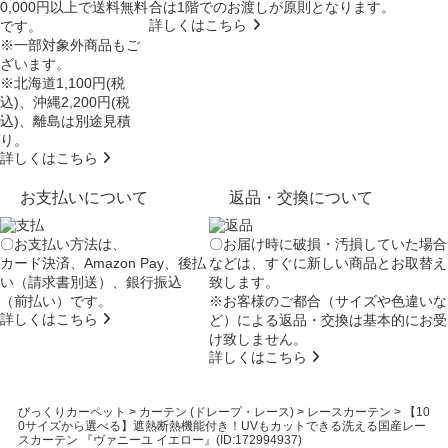
0,000円以上で送料無料
合は
1階でのお渡し
が原則となります。
詳しくはこちら
です。
※一部対象外商品もご
ざいます。
※北海道1,100円(税
込)、沖縄2,200円(税
込)、離島は別途見積
り。
詳しくはこちら
お支払いについて
返品・交換について
〇お支払い方法は、
〇お届け時に破損・汚損していた場合
カード決済、Amazon Pay、後払
などは、すぐに新しい商品とお取替え
い（請求書別送）、銀行振込
致します。
（前払い）です。
※お客様のご都合（サイズや色違いな
詳しくはこちら
ど）による返品・交換は基本的にお受
け致しません。
詳しくはこちら
びっくりカーペット
>
カーテン (ドレープ・レース)
>
レースカーテン
>
【10
0サイズから選べる】遮熱断熱機能付き！UVもカットできる洗える国産レー
スカーテン 『ヴァニーユ イエロー』(ID:172994937)