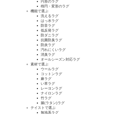
円形のラグ
楕円・変形のラグ
機能で選ぶ
洗えるラグ
はっ水ラグ
防音ラグ
低反発ラグ
防ダニラグ
抗菌防臭ラグ
防炎ラグ
汚れにくいラグ
消臭ラグ
オールシーズン対応ラグ
素材で選ぶ
ウールラグ
コットンラグ
麻ラグ
い草ラグ
レーヨンラグ
ナイロンラグ
竹ラグ
籐(ラタン)ラグ
テイストで選ぶ
無地系ラグ