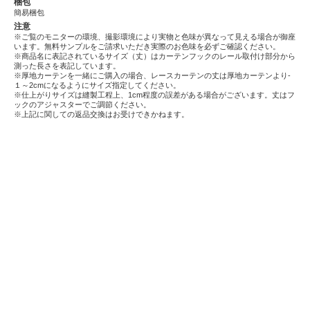
梱包
簡易梱包
注意
※ご覧のモニターの環境、撮影環境により実物と色味が異なって見える場合が御座
います。無料サンプルをご請求いただき実際のお色味を必ずご確認ください。
※商品名に表記されているサイズ（丈）はカーテンフックのレール取付け部分から
測った長さを表記しています。
※厚地カーテンを一緒にご購入の場合、レースカーテンの丈は厚地カーテンより-
１～2cmになるようにサイズ指定してください。
※仕上がりサイズは縫製工程上、1cm程度の誤差がある場合がございます。丈はフ
ックのアジャスターでご調節ください。
※上記に関しての返品交換はお受けできかねます。