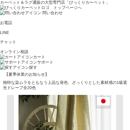
カーペット＆ラグ通販の大型専門店「びっくりカーペット」
問い合わせ
お電話
LINE
チャット
オンライン相談
カート
サポート
探す
【夏季休業のお知らせ】
独特な染ムラをともなう上品な発色、ざっくりとした素材感の1級遮
光ドレープ全20色