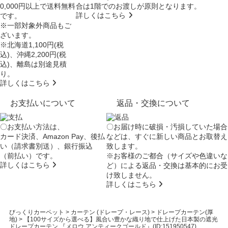
0,000円以上で送料無料
合は
1階でのお渡し
が原則となります。
詳しくはこちら
です。
※一部対象外商品もご
ざいます。
※北海道1,100円(税
込)、沖縄2,200円(税
込)、離島は別途見積
り。
詳しくはこちら
お支払いについて
返品・交換について
〇お支払い方法は、
〇お届け時に破損・汚損していた場合
カード決済、Amazon Pay、後払
などは、すぐに新しい商品とお取替え
い（請求書別送）、銀行振込
致します。
（前払い）です。
※お客様のご都合（サイズや色違いな
詳しくはこちら
ど）による返品・交換は基本的にお受
け致しません。
詳しくはこちら
びっくりカーペット
>
カーテン (ドレープ・レース)
>
ドレープカーテン(厚
地)
>
【100サイズから選べる】風合い豊かな織り地で仕上げた日本製の遮光
ドレープカーテン 『メロウ アンティークゴールド』(ID:151950547)