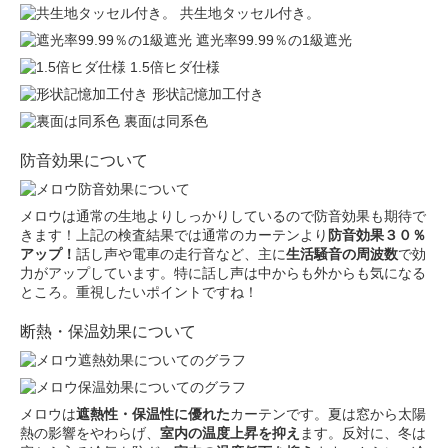
共生地タッセル付き。
遮光率99.99％の1級遮光
1.5倍ヒダ仕様
形状記憶加工付き
裏面は同系色
防音効果について
メロウは通常の生地よりしっかりしているので防音効果も期待で
きます！上記の検査結果では通常のカーテンより
防音効果３０％
アップ！
話し声や電車の走行音など、主に
生活騒音の周波数
で効
力がアップしています。特に話し声は中からも外からも気になる
ところ。重視したいポイントですね！
断熱・保温効果について
メロウは
遮熱性・保温性に優れた
カーテンです。夏は窓から太陽
熱の影響をやわらげ、
室内の温度上昇を抑え
ます。反対に、冬は