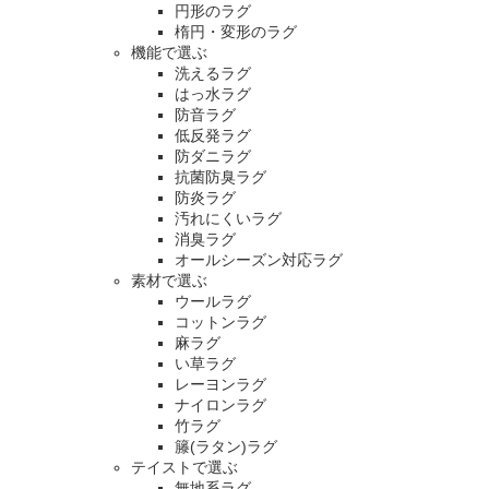
円形のラグ
楕円・変形のラグ
機能で選ぶ
洗えるラグ
はっ水ラグ
防音ラグ
低反発ラグ
防ダニラグ
抗菌防臭ラグ
防炎ラグ
汚れにくいラグ
消臭ラグ
オールシーズン対応ラグ
素材で選ぶ
ウールラグ
コットンラグ
麻ラグ
い草ラグ
レーヨンラグ
ナイロンラグ
竹ラグ
籐(ラタン)ラグ
テイストで選ぶ
無地系ラグ