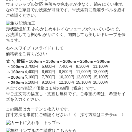
ウォッシャブル対応
色落ちや色あせが少なく、縮みにくい生地
なのでご家庭でお洗濯が可能です。※洗濯前に洗濯ラベルを必ず
ご確認ください。
形状記憶加工
あらかじめキレイなウェーブがついているので、
お洗濯しても裾が広がりにくく、開閉しても美しいドレープを保
ちます。
右へスワイプ（スライド）して
価格表をご覧ください
丈 ＼ 横幅
～100cm
～150cm
～200cm
～250cm
～300cm
～100cm
3,700円
5,600円
7,400円
9,300円
11,100円
～160cm
4,400円
6,600円
8,800円
11,000円
13,000円
～200cm
5,100円
7,700円
10,200円
12,800円
15,100円
～260cm
6,100円
9,100円
12,100円
15,100円
18,500円
※全てcm表記／価格は１枚の値段（税込）です。
※ご注文前の幅直し・丈直し無料です。ご希望の際は、希望サイ
ズを入力ください。
この商品はカーテン１枚入りです。
採寸方法を事前にご確認ください！
《 採寸方法はコチラ▹▹ 》