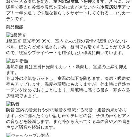
窓から入る冷気を防ぎ、
室内の温度低下を抑え
ます。さらに、冷
暖房で蓄えた冷気や暖気を室外に逃がさないから
冷暖房効率アッ
プ
！一年を通して快適な暮らしをサポートしてくれるエコなカー
テンです。
商品機能
1級遮光
遮光率99.99％。室内で人の顔の表情が認識できないレ
ベル。ほとんど光を通さない為、昼間でも暗くすることができる
ので、寝室やプライベートを確保したい環境に向いています。
遮熱断熱
夏は直射日光熱をカット・断熱し、室温の上昇を抑え
ます。
冬は外の冷気をカットし、室温の低下を防ぎます。冷房・暖房効
率もアップします。温度や環境にもよりますが、外出時に遮熱カ
ーテンを閉めておくことにより、帰宅時に感じる暑さ・寒さを多
少軽減できます。
防音
室内の音漏れや外の騒音を軽減する防音・遮音効果があり
ます。外に漏れたくない話し声やテレビの音、子供の声やピアノ
の音などを軽減します。また外から入ってくる車の音や犬の鳴き
声など騒音を軽減します。