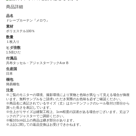
商品詳細
品名
ドレープカーテン『メロウ』
素材
ポリエステル100％
数量
１枚入り
ヒダ倍数
1.5倍ひだ
付属品
共布タッセル・アジャスターフックA or B
生産国
日本
梱包
簡易梱包
注意
※ご覧のモニターの環境、撮影環境により実物と色味が異なって見える場合が御座
います。無料サンプルをご請求いただき実際のお色味を必ずご確認ください。
※商品名に表記されているサイズ（丈）はカーテンフックのレール取付け部分から
測った長さを表記しています。
※仕上がりサイズは縫製工程上、1cm程度の誤差がある場合がございます。丈はフ
ックのアジャスターでご調節ください。
※幅101cm以上の商品は継ぎ部分があります。
※上記に関しての返品交換はお受けできかねます。