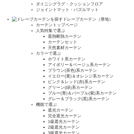
ダイニングラグ・クッションフロア
ジョイントマット・パズルマット
ドレープカーテン（厚地）
カーテントップページ
人気特集で選ぶ
遮熱断熱カーテン
カーテンセット
天然素材カーテン
カラーで選ぶ
ホワイト系カーテン
アイボリー＆ベージュ系カーテン
ブラウン(茶色)系カーテン
イエロー(黄)＆オレンジ系カーテン
ピンク＆レッド(赤)系カーテン
グリーン(緑)系カーテン
ブルー(青)＆パープル(紫)系カーテン
グレー＆ブラック(黒)系カーテン
機能で選ぶ
遮光カーテン
完全遮光カーテン
1級遮光カーテン
2級遮光カーテン
3級遮光カーテン