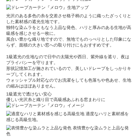
光沢のある多色の糸を交差させ格子柄のように織ったざっくりと
した素材感の遮光生地です。
独特な染ムラをともなう上品な発色、ハリと厚みのある生地が高
級感を感じさせる一枚に。
風合い豊かな織り地ですので、無地でものっぺりとした印象にな
らず、面積の大きい窓への取り付けにもおすすめです。
1級遮光の生地なので日中の太陽光や西日、紫外線を遮り、夜は
プライバシーを守ります。
形状記憶加工が施されているので、美しいドレープをしっかりキ
ープしてくれます。
ウォッシャブル対応なのでお洗濯をしても色落ちや色あせ、生地
の縮みはほぼありません。
1級遮光で透けない安心
優しい光沢糸と織り目で高級感あふれる窓まわりに
適度なハリと素材感を
感じる高級生地。
表情豊かな染ムラと上品な発
色