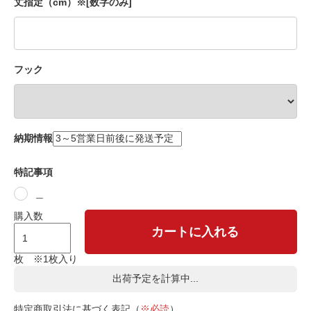
丈指定（cm）※[数字のみ]
フック
納期情報
特記事項
＿
購入数
カートに入れる
枚 ※1枚入り
出荷予定を計算中...
特定商取引法に基づく表記（
※必読
）