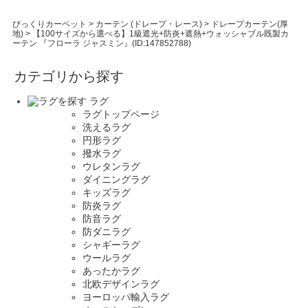
びっくりカーペット
>
カーテン (ドレープ・レース)
>
ドレープカーテン(厚
地)
>
【100サイズから選べる】1級遮光+防炎+遮熱+ウォッシャブル既製カ
ーテン 『フローラ ジャスミン』(ID:147852788)
カテゴリから探す
ラグ
ラグトップページ
洗えるラグ
円形ラグ
撥水ラグ
ウレタンラグ
ダイニングラグ
キッズラグ
防炎ラグ
防音ラグ
防ダニラグ
シャギーラグ
ウールラグ
あったかラグ
北欧デザインラグ
ヨーロッパ輸入ラグ