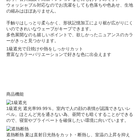
ウォッシャブル対応なのでお洗濯をしても色落ちや色あせ、生地
の縮みはほぼありません。
手触りはしっとり柔らかく、形状記憶加工により裾が広がりにく
いのできれいなウェーブがキープできます。
多色展開なのも嬉しいポイントで、欲しかったニュアンスのカラ
ーがきっと見つかります。
1級遮光で日焼けや熱をしっかりカット
豊富なカラーバリエーションで好きな色に出会えます
商品機能
1級遮光
遮光率99.99％。室内で人の顔の表情が認識できないレ
ベル。ほとんど光を通さない為、昼間でも暗くすることができる
ので、寝室やプライベートを確保したい環境に向いています。
遮熱断熱
夏は直射日光熱をカット・断熱し、室温の上昇を抑え