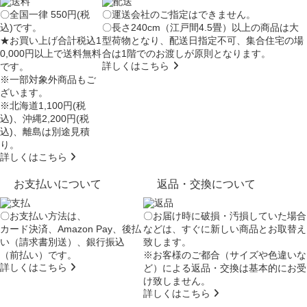
〇全国一律 550円(税
〇運送会社のご指定はできません。
込)です。
〇長さ240cm（江戸間4.5畳）以上の商品は大
★お買い上げ合計税込1
型荷物となり、
配送日指定不可
、集合住宅の場
0,000円以上で送料無料
合は
1階でのお渡し
が原則となります。
詳しくはこちら
です。
※一部対象外商品もご
ざいます。
※北海道1,100円(税
込)、沖縄2,200円(税
込)、離島は別途見積
り。
詳しくはこちら
お支払いについて
返品・交換について
〇お支払い方法は、
〇お届け時に破損・汚損していた場合
カード決済、Amazon Pay、後払
などは、すぐに新しい商品とお取替え
い（請求書別送）、銀行振込
致します。
（前払い）です。
※お客様のご都合（サイズや色違いな
詳しくはこちら
ど）による返品・交換は基本的にお受
け致しません。
詳しくはこちら