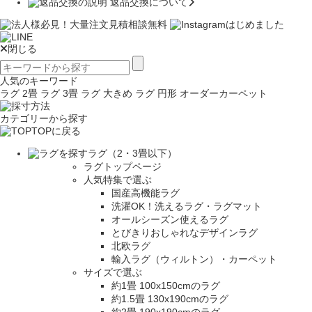
返品交換について
閉じる
人気のキーワード
ラグ 2畳
ラグ 3畳
ラグ 大きめ
ラグ 円形
オーダーカーペット
カテゴリーから探す
TOPに戻る
ラグ（2・3畳以下）
ラグトップページ
人気特集で選ぶ
国産高機能ラグ
洗濯OK！洗えるラグ・ラグマット
オールシーズン使えるラグ
とびきりおしゃれなデザインラグ
北欧ラグ
輸入ラグ（ウィルトン）・カーペット
サイズで選ぶ
約1畳 100x150cmのラグ
約1.5畳 130x190cmのラグ
約2畳 190x190cmのラグ