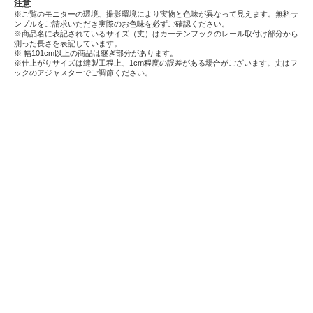
注意
※ご覧のモニターの環境、撮影環境により実物と色味が異なって見えます。無料サ
ンプルをご請求いただき実際のお色味を必ずご確認ください。
※商品名に表記されているサイズ（丈）はカーテンフックのレール取付け部分から
測った長さを表記しています。
※ 幅101cm以上の商品は継ぎ部分があります。
※仕上がりサイズは縫製工程上、1cm程度の誤差がある場合がございます。丈はフ
ックのアジャスターでご調節ください。