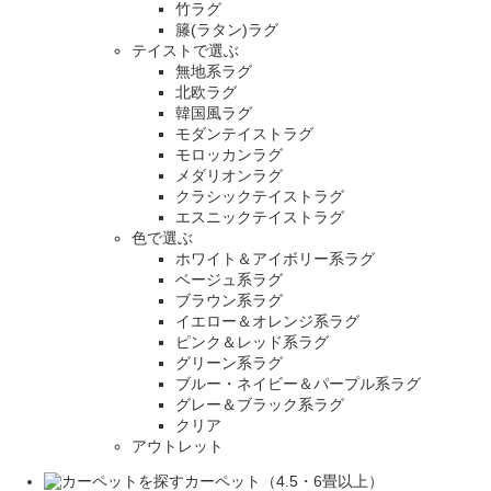
竹ラグ
籐(ラタン)ラグ
テイストで選ぶ
無地系ラグ
北欧ラグ
韓国風ラグ
モダンテイストラグ
モロッカンラグ
メダリオンラグ
クラシックテイストラグ
エスニックテイストラグ
色で選ぶ
ホワイト＆アイボリー系ラグ
ベージュ系ラグ
ブラウン系ラグ
イエロー＆オレンジ系ラグ
ピンク＆レッド系ラグ
グリーン系ラグ
ブルー・ネイビー＆パープル系ラグ
グレー＆ブラック系ラグ
クリア
アウトレット
カーペット（4.5・6畳以上）