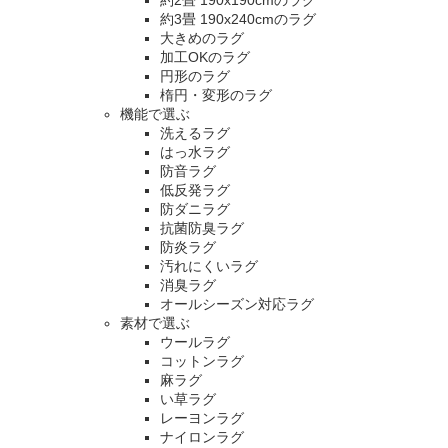
約3畳 190x240cmのラグ
大きめのラグ
加工OKのラグ
円形のラグ
楕円・変形のラグ
機能で選ぶ
洗えるラグ
はっ水ラグ
防音ラグ
低反発ラグ
防ダニラグ
抗菌防臭ラグ
防炎ラグ
汚れにくいラグ
消臭ラグ
オールシーズン対応ラグ
素材で選ぶ
ウールラグ
コットンラグ
麻ラグ
い草ラグ
レーヨンラグ
ナイロンラグ