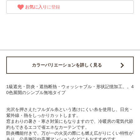
お気に入り
に登録
カラーバリエーションを詳しく見る
1級遮光・防炎・遮熱断熱・ウォッシャブル・形状記憶加工。。4
0色展開のシンプル無地タイプ
光沢を押さえたフルダル糸という透けにくい糸を使用し、日光・
紫外線・熱をしっかりカットします。
窓まわりの暑さ・寒さ対策にもなりますので、冷暖房の電気代節
約もできるエコで省エネなカーテンです。
防炎機能付きで、万が一の火災の際にも燃え広がりにくい特性が
あり、公共施設や高層マンションなどにもおすすめです。