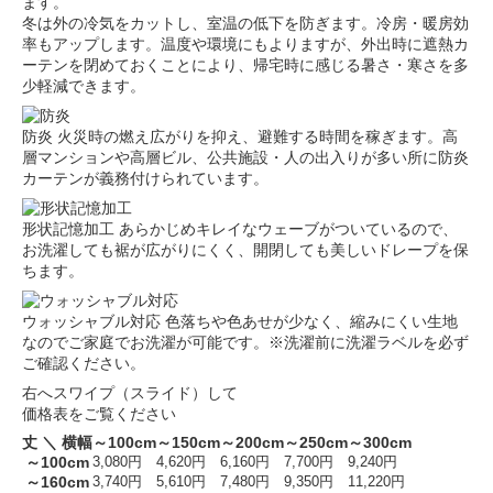
ます。
冬は外の冷気をカットし、室温の低下を防ぎます。冷房・暖房効
率もアップします。温度や環境にもよりますが、外出時に遮熱カ
ーテンを閉めておくことにより、帰宅時に感じる暑さ・寒さを多
少軽減できます。
防炎
火災時の燃え広がりを抑え、避難する時間を稼ぎます。高
層マンションや高層ビル、公共施設・人の出入りが多い所に防炎
カーテンが義務付けられています。
形状記憶加工
あらかじめキレイなウェーブがついているので、
お洗濯しても裾が広がりにくく、開閉しても美しいドレープを保
ちます。
ウォッシャブル対応
色落ちや色あせが少なく、縮みにくい生地
なのでご家庭でお洗濯が可能です。※洗濯前に洗濯ラベルを必ず
ご確認ください。
右へスワイプ（スライド）して
価格表をご覧ください
丈 ＼ 横幅
～100cm
～150cm
～200cm
～250cm
～300cm
～100cm
3,080円
4,620円
6,160円
7,700円
9,240円
～160cm
3,740円
5,610円
7,480円
9,350円
11,220円