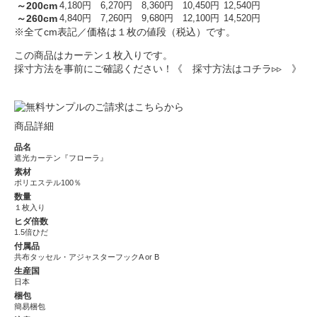
～200cm
4,180円
6,270円
8,360円
10,450円
12,540円
～260cm
4,840円
7,260円
9,680円
12,100円
14,520円
※全てcm表記／価格は１枚の値段（税込）です。
この商品はカーテン１枚入りです。
採寸方法を事前にご確認ください！
《 採寸方法はコチラ▹▹ 》
商品詳細
品名
遮光カーテン『フローラ』
素材
ポリエステル100％
数量
１枚入り
ヒダ倍数
1.5倍ひだ
付属品
共布タッセル・アジャスターフックA or B
生産国
日本
梱包
簡易梱包