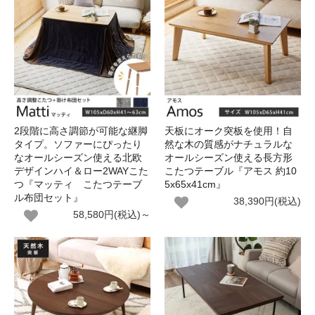
2段階に高さ調節が可能な継脚
天板にオーク突板を使用！自
タイプ。ソファーにぴったり
然な木の質感がナチュラルな
なオールシーズン使える北欧
オールシーズン使える長方形
デザインハイ＆ロー2WAYこた
こたつテーブル『アモス 約10
つ『マッティ こたつテーブ
5x65x41cm』
ル布団セット』
38,390円(税込)
58,580円(税込)～