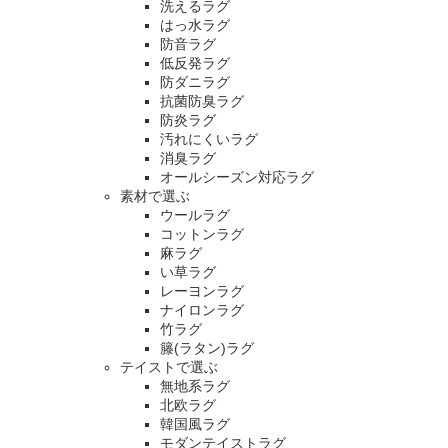
洗えるラグ
はっ水ラグ
防音ラグ
低反発ラグ
防ダニラグ
抗菌防臭ラグ
防炎ラグ
汚れにくいラグ
消臭ラグ
オールシーズン対応ラグ
素材で選ぶ
ウールラグ
コットンラグ
麻ラグ
い草ラグ
レーヨンラグ
ナイロンラグ
竹ラグ
籐(ラタン)ラグ
テイストで選ぶ
無地系ラグ
北欧ラグ
韓国風ラグ
モダンテイストラグ