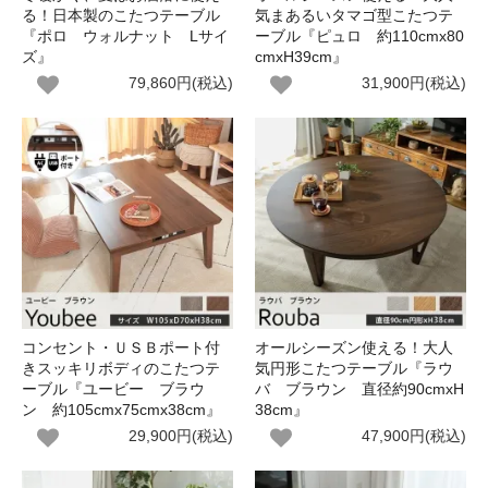
る！日本製のこたつテーブル
気まあるいタマゴ型こたつテ
『ポロ ウォルナット Lサイ
ーブル『ピュロ 約110cmx80
ズ』
cmxH39cm』
79,860円(税込)
31,900円(税込)
コンセント・ＵＳＢポート付
オールシーズン使える！大人
きスッキリボディのこたつテ
気円形こたつテーブル『ラウ
ーブル『ユービー ブラウ
バ ブラウン 直径約90cmxH
ン 約105cmx75cmx38cm』
38cm』
29,900円(税込)
47,900円(税込)