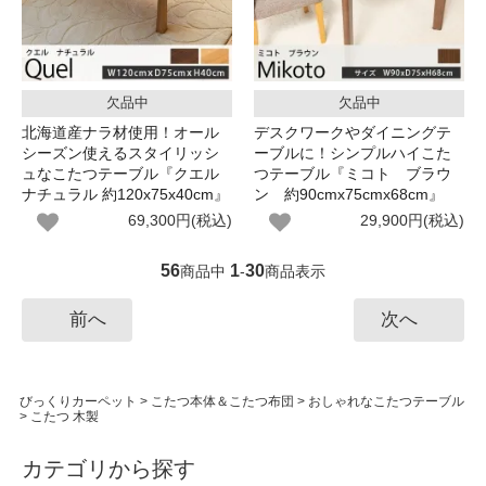
欠品中
欠品中
北海道産ナラ材使用！オール
デスクワークやダイニングテ
シーズン使えるスタイリッシ
ーブルに！シンプルハイこた
ュなこたつテーブル『クエル
つテーブル『ミコト ブラウ
ナチュラル 約120x75x40cm』
ン 約90cmx75cmx68cm』
69,300円(税込)
29,900円(税込)
56
1
30
商品中
-
商品表示
前へ
次へ
びっくりカーペット
>
こたつ本体＆こたつ布団
>
おしゃれなこたつテーブル
>
こたつ 木製
カテゴリから探す