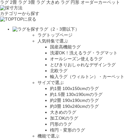
ラグ 2畳
ラグ 3畳
ラグ 大きめ
ラグ 円形
オーダーカーペット
カテゴリーから探す
TOPに戻る
ラグ（2・3畳以下）
ラグトップページ
人気特集で選ぶ
国産高機能ラグ
洗濯OK！洗えるラグ・ラグマット
オールシーズン使えるラグ
とびきりおしゃれなデザインラグ
北欧ラグ
輸入ラグ（ウィルトン）・カーペット
サイズで選ぶ
約1畳 100x150cmのラグ
約1.5畳 130x190cmのラグ
約2畳 190x190cmのラグ
約3畳 190x240cmのラグ
大きめのラグ
加工OKのラグ
円形のラグ
楕円・変形のラグ
機能で選ぶ