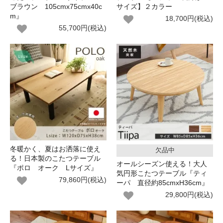
ブラウン 105cmx75cmx40c
サイズ】２カラー
m』
18,700円(税込)
55,700円(税込)
冬暖かく、夏はお洒落に使え
欠品中
る！日本製のこたつテーブル
オールシーズン使える！大人
『ポロ オーク Lサイズ』
気円形こたつテーブル『ティ
79,860円(税込)
ーパ 直径約85cmxH36cm』
29,800円(税込)