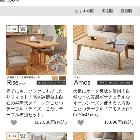
商品
件
おすすめ順
価格順
新着順
椅子にも、ソファにもぴった
天板にオーク突板を使用！自
りフィット！高さ調節自由自
然な木の質感がナチュラルな
在の昇降式ダイニングこたつ
オールシーズン使える長方形
テーブル『ライズ こたつテ
こたつテーブル『アモス 約12
ーブル布団セット』
0x70x41cm』
107,580円(税込)
43,890円(税込)