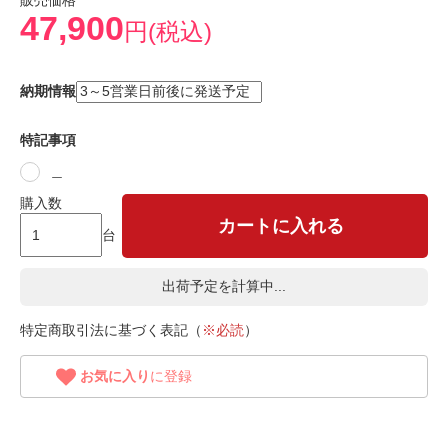
販売価格
47,900
円(税込)
納期情報
特記事項
＿
購入数
カートに入れる
台
出荷予定を計算中...
特定商取引法に基づく表記（
※必読
）
お気に入り
に登録