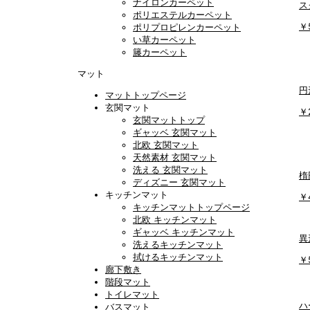
ナイロンカーペット
ス
ポリエステルカーペット
￥
ポリプロピレンカーペット
い草カーペット
籐カーペット
マット
円
マットトップページ
玄関マット
￥
玄関マットトップ
ギャッベ 玄関マット
北欧 玄関マット
天然素材 玄関マット
洗える 玄関マット
楕
ディズニー 玄関マット
キッチンマット
￥
キッチンマットトップページ
北欧 キッチンマット
ギャッベ キッチンマット
異
洗えるキッチンマット
拭けるキッチンマット
￥
廊下敷き
階段マット
トイレマット
ハ
バスマット