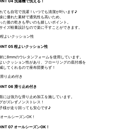
OINT
04
洗濯機で洗える！
れても自宅で洗濯！いつでも清潔が叶います♪
燥に優れた素材で通気性も高いため、
った後の乾きも早いのも嬉しいポイント。
サイズ軽量設計なので楽に干すことができます。
OINT
05
程よいクッション性
材に8mmのウレタンフォームを使用しています。
よいクッション性があり、フローリングの底付感を
減してくれるので座布団要らず！
OINT
06
滑り止め付き
面には強力な滑り止め加工を施しています。
グがズレずノンストレス！
子様が走り回っても安心です♪
OINT
07
オールシーズンOK！