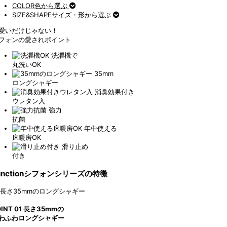
COLOR
色から選ぶ
SIZE&SHAPE
サイズ・形から選ぶ
愛いだけじゃない！
フォンの愛されポイント
洗濯機で
丸洗いOK
35mm
ロングシャギー
消臭効果付き
ウレタン入
強力
抗菌
年中使える
床暖房OK
滑り止め
付き
nction
シフォンシリーズの特徴
OINT
01
長さ35mmの
わふわロングシャギー