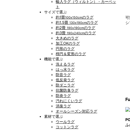
輸入ラグ（ウィルトン）・カーペッ
ト
サイズで選ぶ
約1畳
のラグ
可
100x150cm
約1.5畳
のラグ
シ
130x190cm
約2畳
のラグ
190x190cm
約3畳
のラグ
190x240cm
大きめのラグ
加工OKのラグ
円形のラグ
楕円＆変形のラグ
機能で選ぶ
洗えるラグ
はっ水ラグ
防音ラグ
低反発ラグ
防ダニラグ
抗菌防臭ラグ
防炎ラグ
Fu
汚れにくいラグ
消臭ラグ
オールシーズン対応ラグ
素材で選ぶ
P
ウールラグ
ふ
コットンラグ