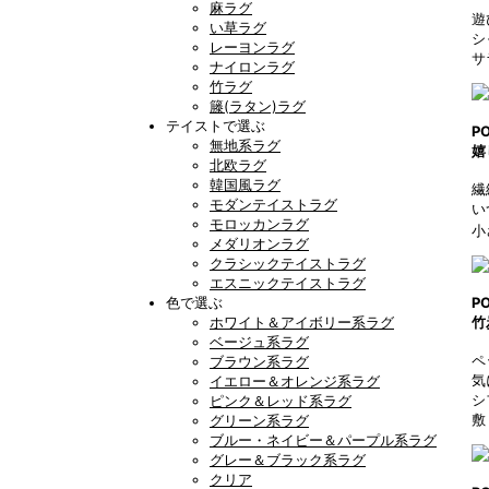
麻ラグ
遊
い草ラグ
シ
レーヨンラグ
サ
ナイロンラグ
竹ラグ
籐(ラタン)ラグ
テイストで選ぶ
P
無地系ラグ
嬉
北欧ラグ
韓国風ラグ
繊
モダンテイストラグ
い
モロッカンラグ
小
メダリオンラグ
クラシックテイストラグ
エスニックテイストラグ
色で選ぶ
P
ホワイト＆アイボリー系ラグ
竹
ベージュ系ラグ
ペ
ブラウン系ラグ
気
イエロー＆オレンジ系ラグ
シ
ピンク＆レッド系ラグ
敷
グリーン系ラグ
ブルー・ネイビー＆パープル系ラグ
グレー＆ブラック系ラグ
クリア