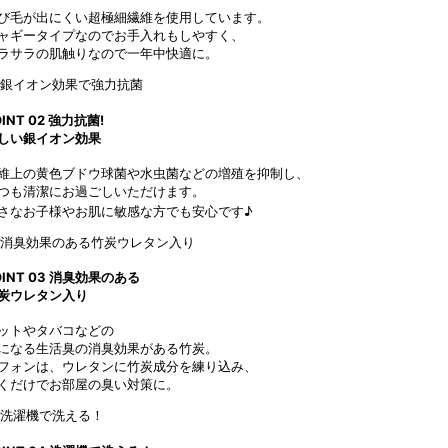
び毛が出にくい超極細繊維を使用しています。
ャギータイプなのでお手入れもしやすく、
ラサラの肌触りなので一年中快適に。
OINT
02
強力抗菌!
しい銀イオン効果
維上の黄色ブドウ球菌や水虫菌などの増殖を抑制し、
つも清潔にお過ごしいただけます。
さなお子様やお肌に敏感な方でも安心です♪
OINT
03
消臭効果のある
炭ウレタン入り
ットやタバコなどの
になる生活臭の消臭効果がある竹炭。
フォンは、ウレタンに竹炭成分を練り込み、
くだけでお部屋の臭い対策に。