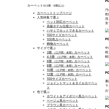
P
カーペット
(4.5畳・6畳以上)
汚
カーペットトップページ
乾
人気特集で選ぶ
洗
ペット対応カーペット
全
高級ホテル仕様カーペット
ハサミでカットできるカーペット
100サイズカーペット
P
100色カーペット
柄物カーペット
中
サイズで選ぶ
程
3畳
カーペット
（江戸間・本間）
軽
4.5畳
カーペット
（江戸間・本間）
6畳
カーペット
（江戸間・本間）
8畳
カーペット
（江戸間・本間）
10畳
カーペット
（江戸間・本間）
P
12畳
カーペット
（江戸間・本間）
100サイズカーペット
裏
ジョイントマット＆タイルカーペッ
ラ
ト
お
色で選ぶ
ホワイト＆アイボリー系カーペット
ベージュ系カーペット
ブラウン系カーペット
P