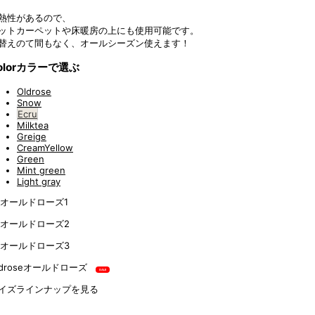
熱性があるので、
ットカーペットや床暖房の上にも使用可能です。
替えのて間もなく、オールシーズン使えます！
lor
カラーで選ぶ
Oldrose
Snow
Ecru
Milktea
Greige
CreamYellow
Green
Mint green
Light gray
drose
オールドローズ
SALE
イズラインナップを見る