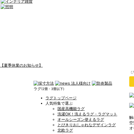
【夏季休業のお知らせ】
ラグ
(2畳・3畳以下)
ラグトップページ
人気特集で選ぶ
国産高機能ラグ
洗濯OK！洗えるラグ・ラグマット
触
オールシーズン使えるラグ
空
とびきりおしゃれなデザインラグ
オ
北欧ラグ