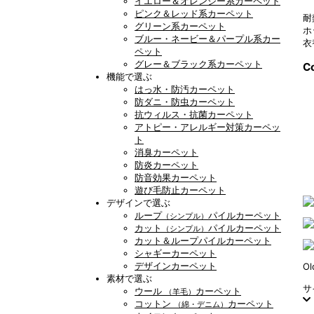
イエロー＆オレンジー系カーペット
ピンク＆レッド系カーペット
耐
グリーン系カーペット
ホ
ブルー・ネービー＆パープル系カー
衣
ペット
グレー＆ブラック系カーペット
Co
機能で選ぶ
はっ水・防汚カーペット
防ダニ・防虫カーペット
抗ウィルス・抗菌カーペット
アトピー・アレルギー対策カーペッ
ト
消臭カーペット
防炎カーペット
防音効果カーペット
遊び毛防止カーペット
デザインで選ぶ
ループ
パイルカーペット
（シンプル）
カット
パイルカーペット
（シンプル）
カット＆ループパイルカーペット
シャギーカーペット
デザインカーペット
Ol
素材で選ぶ
サ
ウール
カーペット
（羊毛）
コットン
カーペット
（綿・デニム）