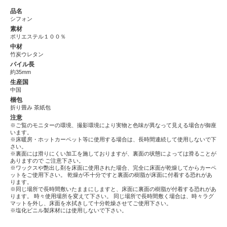
品名
シフォン
素材
ポリエステル１００％
中材
竹炭ウレタン
パイル長
約35mm
生産国
中国
梱包
折り畳み 茶紙包
注意
※ご覧のモニターの環境、撮影環境により実物と色味が異なって見える場合が御座
います。
※床暖房・ホットカーペット等に使用する場合は、長時間連続して使用しないで下
さい。
※裏面には滑りにくい加工を施しておりますが、裏面の状態によっては滑ることが
ありますので ご注意下さい。
※ワックスや艶出し剤を床面に使用された場合、完全に床面が乾燥してからカーペ
ットをご使用下さい。 乾燥が不十分ですと裏面の樹脂が床面に付着する恐れがあ
ります。
※同じ場所で長時間敷いたままにしますと、床面に裏面の樹脂が付着する恐れがあ
ります。 時々使用場所を変えて下さい。 同じ場所で長時間敷く場合は、時々ラグ
マットを外し、床面を水拭きして十分乾燥させてご使用下さい。
※塩化ビニル製床材には使用しないで下さい。