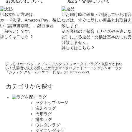
お支払いについて
返品・交換について
〇お支払い方法は、
〇お届け時に破損・汚損していた場合
カード決済、Amazon Pay、後払
などは、すぐに新しい商品とお取替え
い（請求書別送）、銀行振込
致します。
（前払い）です。
※お客様のご都合（サイズや色違いな
詳しくはこちら
ど）による返品・交換は基本的にお受
け致しません。
詳しくはこちら
びっくりカーペット
>
プレミアムタッチファータイプラグ
>
丸型がかわい
い！洗濯機で洗える滑り止め付きマイクロファイバーロングシャギーラグ
『シフォン クリームイエロー 円形』(ID:165979272)
カテゴリから探す
ラグ
ラグトップページ
洗えるラグ
円形ラグ
撥水ラグ
ウレタンラグ
ダイニングラグ