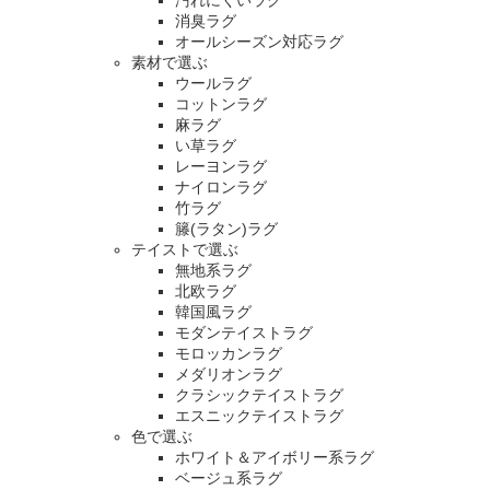
消臭ラグ
オールシーズン対応ラグ
素材で選ぶ
ウールラグ
コットンラグ
麻ラグ
い草ラグ
レーヨンラグ
ナイロンラグ
竹ラグ
籐(ラタン)ラグ
テイストで選ぶ
無地系ラグ
北欧ラグ
韓国風ラグ
モダンテイストラグ
モロッカンラグ
メダリオンラグ
クラシックテイストラグ
エスニックテイストラグ
色で選ぶ
ホワイト＆アイボリー系ラグ
ベージュ系ラグ