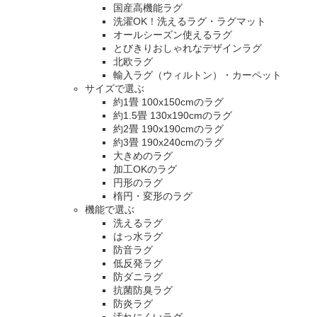
国産高機能ラグ
洗濯OK！洗えるラグ・ラグマット
オールシーズン使えるラグ
とびきりおしゃれなデザインラグ
北欧ラグ
輸入ラグ（ウィルトン）・カーペット
サイズで選ぶ
約1畳 100x150cmのラグ
約1.5畳 130x190cmのラグ
約2畳 190x190cmのラグ
約3畳 190x240cmのラグ
大きめのラグ
加工OKのラグ
円形のラグ
楕円・変形のラグ
機能で選ぶ
洗えるラグ
はっ水ラグ
防音ラグ
低反発ラグ
防ダニラグ
抗菌防臭ラグ
防炎ラグ
汚れにくいラグ