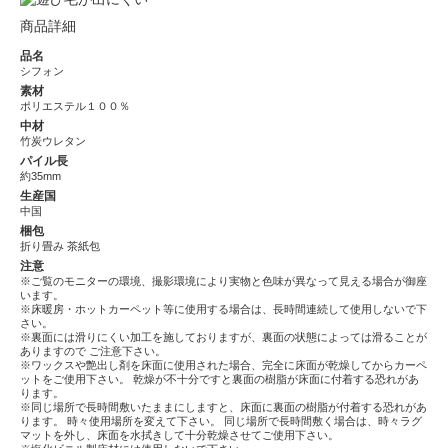
商品詳細
品名
シフォン
素材
ポリエステル１００％
中材
竹炭ウレタン
パイル長
約35mm
生産国
中国
梱包
折り畳み 茶紙包
注意
※ご覧のモニターの環境、撮影環境により実物と色味が異なって見える場合が御座
います。
※床暖房・ホットカーペット等に使用する場合は、長時間連続して使用しないで下
さい。
※裏面には滑りにくい加工を施しておりますが、裏面の状態によっては滑ることが
ありますので ご注意下さい。
※ワックスや艶出し剤を床面に使用された場合、完全に床面が乾燥してからカーペ
ットをご使用下さい。 乾燥が不十分ですと裏面の樹脂が床面に付着する恐れがあ
ります。
※同じ場所で長時間敷いたままにしますと、床面に裏面の樹脂が付着する恐れがあ
ります。 時々使用場所を変えて下さい。 同じ場所で長時間敷く場合は、時々ラグ
マットを外し、床面を水拭きして十分乾燥させてご使用下さい。