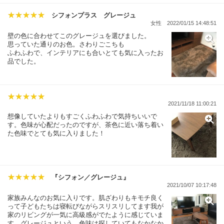
シフォンプラス グレージュ
女性
2022/01/15 14:48:51
壁の色に合わせてこのグレージュを選びました。
思っていた通りのお色。さわりごこちも
ふわふわで、インテリアにも合いとても気に入ったお
品でした。
2021/11/18 11:00:21
想像していたよりもすごくふわふわで気持ちいいで
す。色味が心配だったのですが、茶色に近い落ち着い
た色味でとても気に入りました！
『シフォン／グレージュ』
2021/10/07 10:17:48
家族みんなのお気に入りです。肌ざわりもキモチ良く
って子どもたちは寝転びながらスリスリしてます我が
家のリビングが一気に高級感がでたように感じていま
す。グレージュという、色味は探していてもなかなか