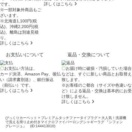
詳しくはこちら
です。
※一部対象外商品もご
ざいます。
※北海道1,100円(税
込)、沖縄2,200円(税
込)、離島は別途見積
り。
詳しくはこちら
お支払いについて
返品・交換について
〇お支払い方法は、
〇お届け時に破損・汚損していた場合
カード決済、Amazon Pay、後払
などは、すぐに新しい商品とお取替え
い（請求書別送）、銀行振込
致します。
（前払い）です。
※お客様のご都合（サイズや色違いな
詳しくはこちら
ど）による返品・交換は基本的にお受
け致しません。
詳しくはこちら
びっくりカーペット
>
プレミアムタッチファータイプラグ
>
大人気！洗濯機
で洗える滑り止め付きマイクロファイバーロングシャギーラグ 『シフォン
グレージュ』 (ID:144413010)