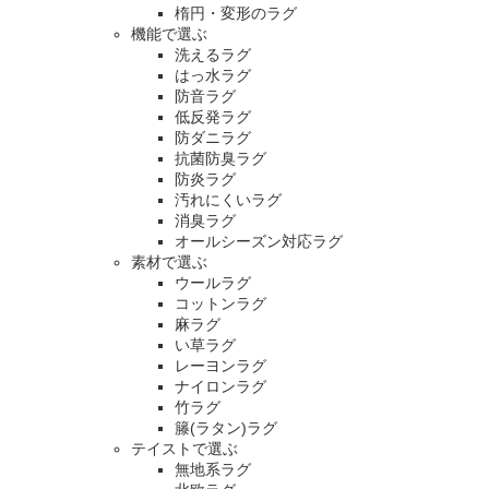
楕円・変形のラグ
機能で選ぶ
洗えるラグ
はっ水ラグ
防音ラグ
低反発ラグ
防ダニラグ
抗菌防臭ラグ
防炎ラグ
汚れにくいラグ
消臭ラグ
オールシーズン対応ラグ
素材で選ぶ
ウールラグ
コットンラグ
麻ラグ
い草ラグ
レーヨンラグ
ナイロンラグ
竹ラグ
籐(ラタン)ラグ
テイストで選ぶ
無地系ラグ