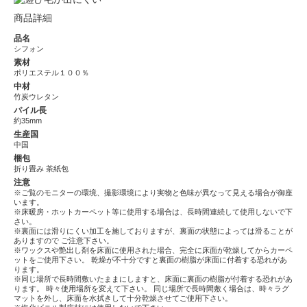
商品詳細
品名
シフォン
素材
ポリエステル１００％
中材
竹炭ウレタン
パイル長
約35mm
生産国
中国
梱包
折り畳み 茶紙包
注意
※ご覧のモニターの環境、撮影環境により実物と色味が異なって見える場合が御座
います。
※床暖房・ホットカーペット等に使用する場合は、長時間連続して使用しないで下
さい。
※裏面には滑りにくい加工を施しておりますが、裏面の状態によっては滑ることが
ありますので ご注意下さい。
※ワックスや艶出し剤を床面に使用された場合、完全に床面が乾燥してからカーペ
ットをご使用下さい。 乾燥が不十分ですと裏面の樹脂が床面に付着する恐れがあ
ります。
※同じ場所で長時間敷いたままにしますと、床面に裏面の樹脂が付着する恐れがあ
ります。 時々使用場所を変えて下さい。 同じ場所で長時間敷く場合は、時々ラグ
マットを外し、床面を水拭きして十分乾燥させてご使用下さい。