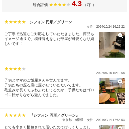
4.3
総合評価
（7件）
シフォン 円形／グリーン
女性
2024/10/24 16:25:22
ご丁寧で迅速なご対応をしていただきました。商品も
イメージ通りで、模様替えをした部屋が可愛くなり嬉
しいです！
2022/01/18 15:10:58
子供とママのご飯屋さんを営んでます。
子供たちの座る席に履かせていただいてます。
毛並みが長くてふわふわしてるのが、子供たちはゴロ
ゴロ転がりながら遊んでました。
『シフォン 円形／グリーン』
東京都 B様様
女性
2021/09/14 17:58:53
とても小さく梱包されて届いたのでびっくりしまし