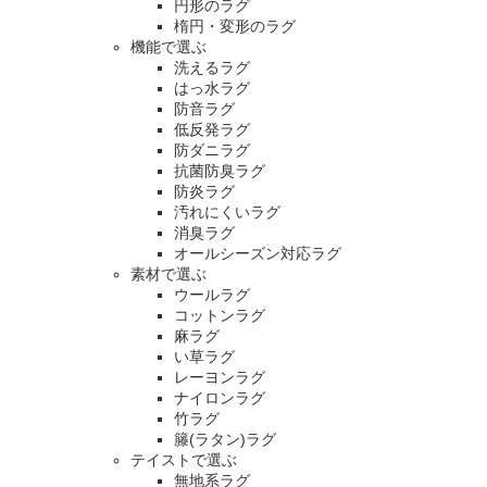
円形のラグ
楕円・変形のラグ
機能で選ぶ
洗えるラグ
はっ水ラグ
防音ラグ
低反発ラグ
防ダニラグ
抗菌防臭ラグ
防炎ラグ
汚れにくいラグ
消臭ラグ
オールシーズン対応ラグ
素材で選ぶ
ウールラグ
コットンラグ
麻ラグ
い草ラグ
レーヨンラグ
ナイロンラグ
竹ラグ
籐(ラタン)ラグ
テイストで選ぶ
無地系ラグ