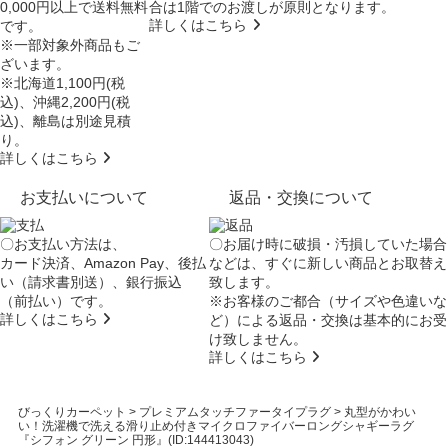
0,000円以上で送料無料
合は
1階でのお渡し
が原則となります。
詳しくはこちら
です。
※一部対象外商品もご
ざいます。
※北海道1,100円(税
込)、沖縄2,200円(税
込)、離島は別途見積
り。
詳しくはこちら
お支払いについて
返品・交換について
〇お支払い方法は、
〇お届け時に破損・汚損していた場合
カード決済、Amazon Pay、後払
などは、すぐに新しい商品とお取替え
い（請求書別送）、銀行振込
致します。
（前払い）です。
※お客様のご都合（サイズや色違いな
詳しくはこちら
ど）による返品・交換は基本的にお受
け致しません。
詳しくはこちら
びっくりカーペット
>
プレミアムタッチファータイプラグ
>
丸型がかわい
い！洗濯機で洗える滑り止め付きマイクロファイバーロングシャギーラグ
『シフォン グリーン 円形』(ID:144413043)