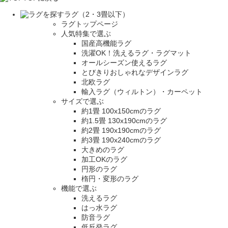
ラグ（2・3畳以下）
ラグトップページ
人気特集で選ぶ
国産高機能ラグ
洗濯OK！洗えるラグ・ラグマット
オールシーズン使えるラグ
とびきりおしゃれなデザインラグ
北欧ラグ
輸入ラグ（ウィルトン）・カーペット
サイズで選ぶ
約1畳 100x150cmのラグ
約1.5畳 130x190cmのラグ
約2畳 190x190cmのラグ
約3畳 190x240cmのラグ
大きめのラグ
加工OKのラグ
円形のラグ
楕円・変形のラグ
機能で選ぶ
洗えるラグ
はっ水ラグ
防音ラグ
低反発ラグ