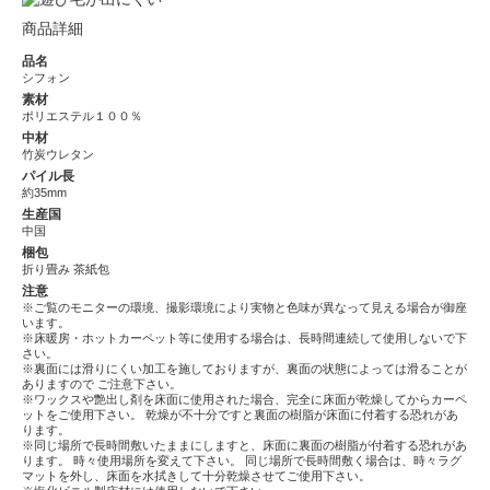
商品詳細
品名
シフォン
素材
ポリエステル１００％
中材
竹炭ウレタン
パイル長
約35mm
生産国
中国
梱包
折り畳み 茶紙包
注意
※ご覧のモニターの環境、撮影環境により実物と色味が異なって見える場合が御座
います。
※床暖房・ホットカーペット等に使用する場合は、長時間連続して使用しないで下
さい。
※裏面には滑りにくい加工を施しておりますが、裏面の状態によっては滑ることが
ありますので ご注意下さい。
※ワックスや艶出し剤を床面に使用された場合、完全に床面が乾燥してからカーペ
ットをご使用下さい。 乾燥が不十分ですと裏面の樹脂が床面に付着する恐れがあ
ります。
※同じ場所で長時間敷いたままにしますと、床面に裏面の樹脂が付着する恐れがあ
ります。 時々使用場所を変えて下さい。 同じ場所で長時間敷く場合は、時々ラグ
マットを外し、床面を水拭きして十分乾燥させてご使用下さい。