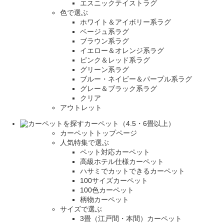
エスニックテイストラグ
色で選ぶ
ホワイト＆アイボリー系ラグ
ベージュ系ラグ
ブラウン系ラグ
イエロー＆オレンジ系ラグ
ピンク＆レッド系ラグ
グリーン系ラグ
ブルー・ネイビー＆パープル系ラグ
グレー＆ブラック系ラグ
クリア
アウトレット
カーペット（4.5・6畳以上）
カーペットトップページ
人気特集で選ぶ
ペット対応カーペット
高級ホテル仕様カーペット
ハサミでカットできるカーペット
100サイズカーペット
100色カーペット
柄物カーペット
サイズで選ぶ
3畳（江戸間・本間）カーペット