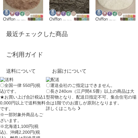
最近チェックした商品
ご利用ガイド
送料について
お届けについて
〇全国一律 550円(税
〇運送会社のご指定はできません。
込)です。
〇長さ240cm（江戸間4.5畳）以上の商品は大
★お買い上げ合計税込1
型荷物となり、
配送日指定不可
、集合住宅の場
0,000円以上で送料無料
合は
1階でのお渡し
が原則となります。
詳しくはこちら
です。
※一部対象外商品もご
ざいます。
※北海道1,100円(税
込)、沖縄2,200円(税
込)、離島は別途見積