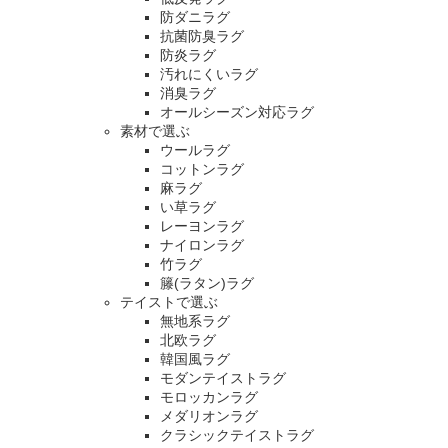
防ダニラグ
抗菌防臭ラグ
防炎ラグ
汚れにくいラグ
消臭ラグ
オールシーズン対応ラグ
素材で選ぶ
ウールラグ
コットンラグ
麻ラグ
い草ラグ
レーヨンラグ
ナイロンラグ
竹ラグ
籐(ラタン)ラグ
テイストで選ぶ
無地系ラグ
北欧ラグ
韓国風ラグ
モダンテイストラグ
モロッカンラグ
メダリオンラグ
クラシックテイストラグ