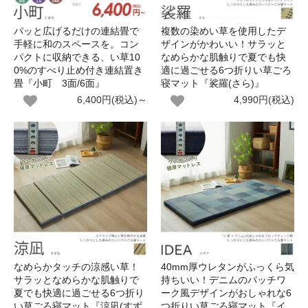
パッと広げるだけの連結畳で
複数の染めい草を使用したデ
手軽に和のスペースを。コン
ザインがかわいい！サラッと
パクトに収納できる、い草10
なめらかな肌触りで夏でも快
0%のすべり止め付き連結置き
適に過ごせる6つ折りい草ごろ
畳『小町 3面/6面』
寝マット『裟羅(さら)』
6,400円(税込)～
4,990円(税込)
なめらかタッチの涼感い草！
40mm厚ウレタンがふっくら気
サラッとなめらかな肌触りで
持ちいい！デニムのパッチワ
夏でも快適に過ごせる6つ折り
ーク風デザインがおしゃれな6
い草ごろ寝マット『涼凪(すず
つ折りい草ごろ寝マット『イ