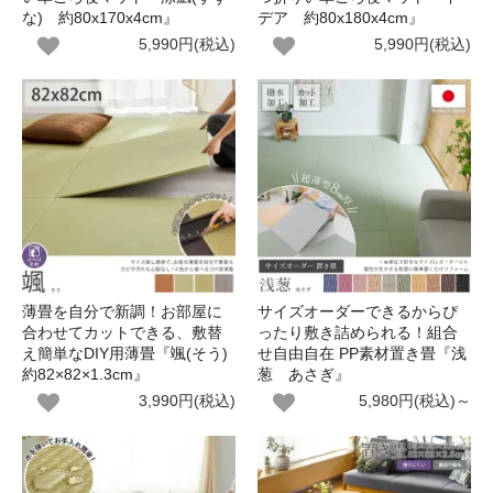
な) 約80x170x4cm』
デア 約80x180x4cm』
5,990円(税込)
5,990円(税込)
薄畳を自分で新調！お部屋に
サイズオーダーできるからぴ
合わせてカットできる、敷替
ったり敷き詰められる！組合
え簡単なDIY用薄畳『颯(そう)
せ自由自在 PP素材置き畳『浅
約82×82×1.3cm』
葱 あさぎ』
3,990円(税込)
5,980円(税込)～