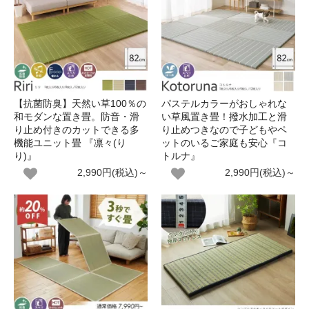
【抗菌防臭】天然い草100％の
パステルカラーがおしゃれな
和モダンな置き畳。防音・滑
い草風置き畳！撥水加工と滑
り止め付きのカットできる多
り止めつきなので子どもやペ
機能ユニット畳 『凛々(り
ットのいるご家庭も安心『コ
り)』
トルナ』
2,990円(税込)～
2,990円(税込)～