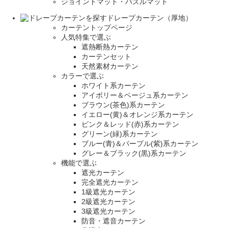
ジョイントマット・パズルマット
ドレープカーテン（厚地）
カーテントップページ
人気特集で選ぶ
遮熱断熱カーテン
カーテンセット
天然素材カーテン
カラーで選ぶ
ホワイト系カーテン
アイボリー＆ベージュ系カーテン
ブラウン(茶色)系カーテン
イエロー(黄)＆オレンジ系カーテン
ピンク＆レッド(赤)系カーテン
グリーン(緑)系カーテン
ブルー(青)＆パープル(紫)系カーテン
グレー＆ブラック(黒)系カーテン
機能で選ぶ
遮光カーテン
完全遮光カーテン
1級遮光カーテン
2級遮光カーテン
3級遮光カーテン
防音・遮音カーテン