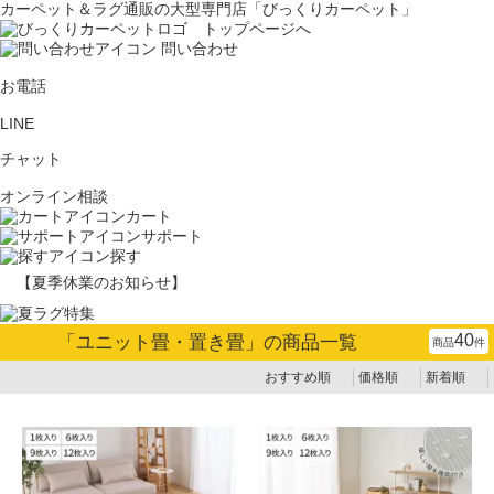
カーペット＆ラグ通販の大型専門店「びっくりカーペット」
問い合わせ
お電話
LINE
チャット
オンライン相談
カート
サポート
探す
【夏季休業のお知らせ】
40
「
ユニット畳・置き畳
」の商品一覧
商品
件
おすすめ順
価格順
新着順