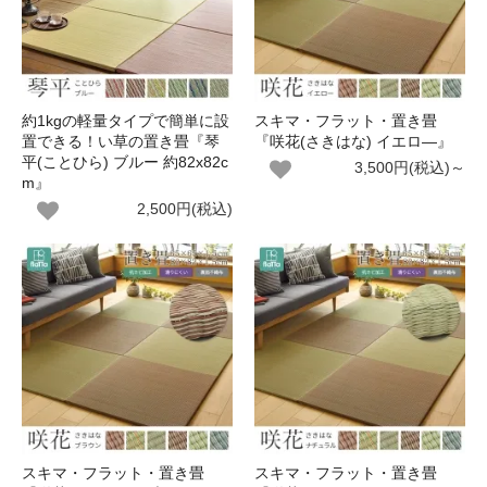
約1kgの軽量タイプで簡単に設
スキマ・フラット・置き畳
置できる！い草の置き畳『琴
『咲花(さきはな) イエロ―』
平(ことひら) ブルー 約82x82c
3,500円(税込)～
m』
2,500円(税込)
スキマ・フラット・置き畳
スキマ・フラット・置き畳