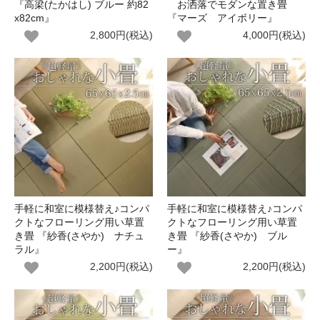
『高梁(たかはし) ブルー 約82
お洒落でモダンな置き畳
x82cm』
『マーズ アイボリー』
2,800円(税込)
4,000円(税込)
手軽に和室に模様替え♪コンパ
手軽に和室に模様替え♪コンパ
クトなフローリング用い草置
クトなフローリング用い草置
き畳 『紗香(さやか) ナチュ
き畳 『紗香(さやか) ブル
ラル』
ー』
2,200円(税込)
2,200円(税込)