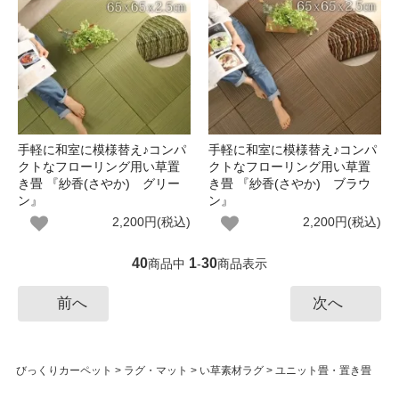
手軽に和室に模様替え♪コンパ
手軽に和室に模様替え♪コンパ
クトなフローリング用い草置
クトなフローリング用い草置
き畳 『紗香(さやか) グリー
き畳 『紗香(さやか) ブラウ
ン』
ン』
2,200円(税込)
2,200円(税込)
40
1
30
商品中
-
商品表示
前へ
次へ
びっくりカーペット
>
ラグ・マット
>
い草素材ラグ
>
ユニット畳・置き畳