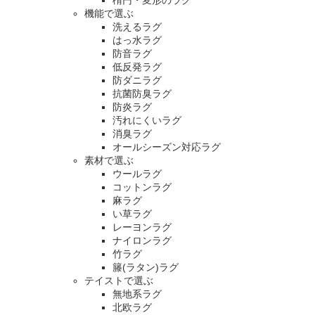
機能で選ぶ
洗えるラグ
はっ水ラグ
防音ラグ
低反発ラグ
防ダニラグ
抗菌防臭ラグ
防炎ラグ
汚れにくいラグ
消臭ラグ
オールシーズン対応ラグ
素材で選ぶ
ウールラグ
コットンラグ
麻ラグ
い草ラグ
レーヨンラグ
ナイロンラグ
竹ラグ
籐(ラタン)ラグ
テイストで選ぶ
無地系ラグ
北欧ラグ