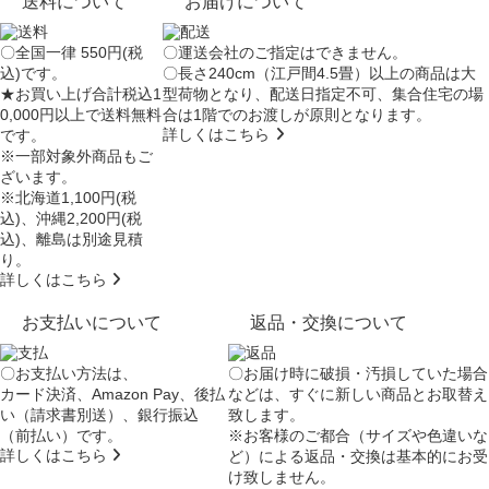
送料について
お届けについて
〇全国一律 550円(税
〇運送会社のご指定はできません。
込)です。
〇長さ240cm（江戸間4.5畳）以上の商品は大
★お買い上げ合計税込1
型荷物となり、
配送日指定不可
、集合住宅の場
0,000円以上で送料無料
合は
1階でのお渡し
が原則となります。
詳しくはこちら
です。
※一部対象外商品もご
ざいます。
※北海道1,100円(税
込)、沖縄2,200円(税
込)、離島は別途見積
り。
詳しくはこちら
お支払いについて
返品・交換について
〇お支払い方法は、
〇お届け時に破損・汚損していた場合
カード決済、Amazon Pay、後払
などは、すぐに新しい商品とお取替え
い（請求書別送）、銀行振込
致します。
（前払い）です。
※お客様のご都合（サイズや色違いな
詳しくはこちら
ど）による返品・交換は基本的にお受
け致しません。