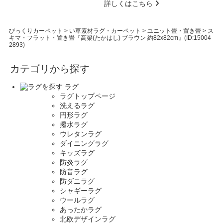
詳しくはこちら
びっくりカーペット
>
い草素材ラグ・カーペット
>
ユニット畳・置き畳
>
ス
キマ・フラット・置き畳『高梁(たかはし) ブラウン 約82x82cm』(ID:15004
2893)
カテゴリから探す
ラグ
ラグトップページ
洗えるラグ
円形ラグ
撥水ラグ
ウレタンラグ
ダイニングラグ
キッズラグ
防炎ラグ
防音ラグ
防ダニラグ
シャギーラグ
ウールラグ
あったかラグ
北欧デザインラグ