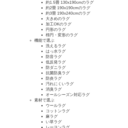
約1.5畳 130x190cmのラグ
約2畳 190x190cmのラグ
約3畳 190x240cmのラグ
大きめのラグ
加工OKのラグ
円形のラグ
楕円・変形のラグ
機能で選ぶ
洗えるラグ
はっ水ラグ
防音ラグ
低反発ラグ
防ダニラグ
抗菌防臭ラグ
防炎ラグ
汚れにくいラグ
消臭ラグ
オールシーズン対応ラグ
素材で選ぶ
ウールラグ
コットンラグ
麻ラグ
い草ラグ
レーヨンラグ