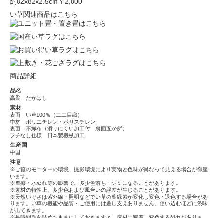
約82x82x2.5cm
￥2,800
い草関連商品はこちら
商品詳細
品名
高梁 たかはし
素材
表面 い草100％（二二目織）
中材 ポリエチレン・ポリスチレン
裏面 不織布（滑りにくい加工付 裏面五か所）
フチなし仕様 日本製機械加工
生産国
中国
注意
※ご覧のモニターの環境、撮影環境により実物と色味が異なって見える場合が御座
います。
※摩擦・水ぬれ等の影響で、多少色落ち・シミになることがあります。
※素材の特性上、多少色および風合いの誤差が生じることがあります。
※天然いぐさは紫外線・照明などでい草の葉緑素が変化し変色・退色する場合があ
ります。い草の機能や品質・ご使用には差し支えありません。使い込むほどに渋味
が出てきます。
※長時間敷き詰めたままにしておきますと、床材に密着し変色する恐れがありま