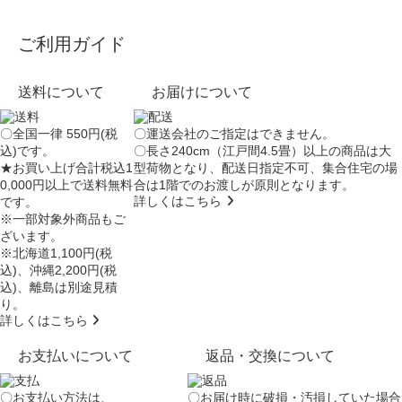
ご利用ガイド
送料について
お届けについて
〇全国一律 550円(税
〇運送会社のご指定はできません。
込)です。
〇長さ240cm（江戸間4.5畳）以上の商品は大
★お買い上げ合計税込1
型荷物となり、
配送日指定不可
、集合住宅の場
0,000円以上で送料無料
合は
1階でのお渡し
が原則となります。
詳しくはこちら
です。
※一部対象外商品もご
ざいます。
※北海道1,100円(税
込)、沖縄2,200円(税
込)、離島は別途見積
り。
詳しくはこちら
お支払いについて
返品・交換について
〇お支払い方法は、
〇お届け時に破損・汚損していた場合