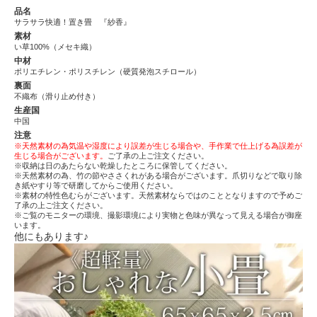
品名
サラサラ快適！置き畳 『紗香』
素材
い草100%（メセキ織）
中材
ポリエチレン・ポリスチレン（硬質発泡スチロール）
裏面
不織布（滑り止め付き）
生産国
中国
注意
※天然素材の為気温や湿度により誤差が生じる場合や、手作業で仕上げる為誤差が
生じる場合がございます。
ご了承の上ご注文ください。
※収納は日のあたらない乾燥したところに保管してください。
※天然素材の為、竹の節やささくれがある場合がございます。爪切りなどで取り除
き紙やすり等で研磨してからご使用ください。
※素材の特性色むらがございます。天然素材ならではのこととなりますので予めご
了承の上ご注文ください。
※ご覧のモニターの環境、撮影環境により実物と色味が異なって見える場合が御座
います。
他にもあります♪