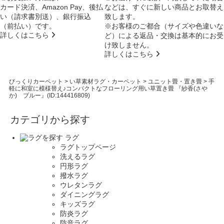
カード決済、Amazon Pay、後払
などは、すぐに新しい商品とお取替え
い（請求書別送）、銀行振込
致します。
（前払い）です。
※お客様のご都合（サイズや色違いな
詳しくはこちら
ど）による返品・交換は基本的にお受
け致しません。
詳しくはこちら
びっくりカーペット
>
い草素材ラグ・カーペット
>
ユニット畳・置き畳
>
手
軽に和室に模様替え♪コンパクトなフローリング用い草置き畳 『紗香(さや
か) ブルー』(ID:144416809)
カテゴリから探す
ラグ
ラグトップページ
洗えるラグ
円形ラグ
撥水ラグ
ウレタンラグ
ダイニングラグ
キッズラグ
防炎ラグ
防音ラグ