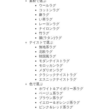
素材で選ぶ
ウールラグ
コットンラグ
麻ラグ
い草ラグ
レーヨンラグ
ナイロンラグ
竹ラグ
籐(ラタン)ラグ
テイストで選ぶ
無地系ラグ
北欧ラグ
韓国風ラグ
モダンテイストラグ
モロッカンラグ
メダリオンラグ
クラシックテイストラグ
エスニックテイストラグ
色で選ぶ
ホワイト＆アイボリー系ラグ
ベージュ系ラグ
ブラウン系ラグ
イエロー＆オレンジ系ラグ
ピンク＆レッド系ラグ