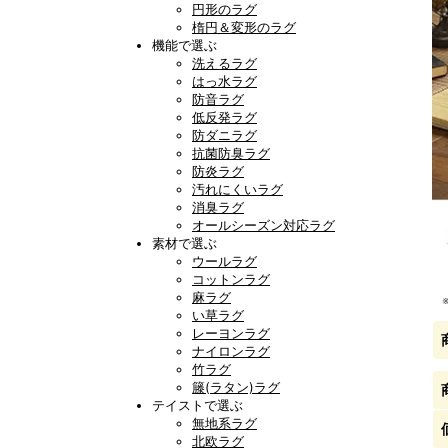
円形のラグ
楕円＆変形のラグ
機能で選ぶ
洗えるラグ
はっ水ラグ
防音ラグ
低反発ラグ
防ダニラグ
抗菌防臭ラグ
防炎ラグ
汚れにくいラグ
消臭ラグ
オールシーズン対応ラグ
素材で選ぶ
ウールラグ
コットンラグ
麻ラグ
い草ラグ
レーヨンラグ
ナイロンラグ
竹ラグ
籐(ラタン)ラグ
テイストで選ぶ
無地系ラグ
北欧ラグ