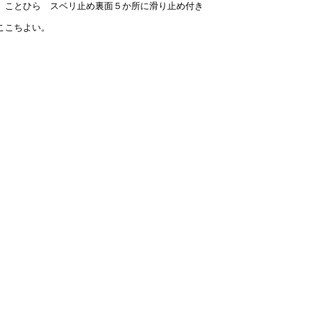
裏面５か所に滑り止め付き
ここちよい。