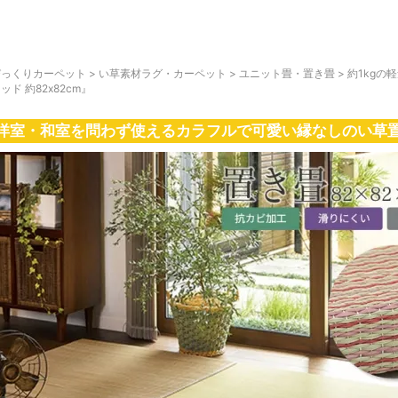
びっくりカーペット
>
い草素材ラグ・カーペット
>
ユニット畳・置き畳
>
約1kgの
ッド 約82x82cm』
洋室・和室を問わず使えるカラフルで可愛い縁なしのい草