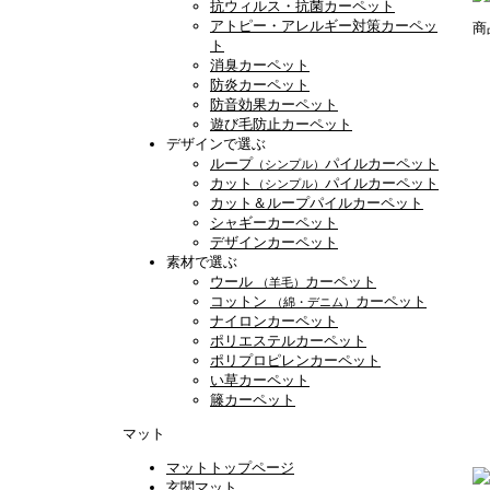
抗ウィルス・抗菌カーペット
アトピー・アレルギー対策カーペッ
商
ト
消臭カーペット
防炎カーペット
防音効果カーペット
遊び毛防止カーペット
デザインで選ぶ
ループ
パイルカーペット
（シンプル）
カット
パイルカーペット
（シンプル）
カット＆ループパイルカーペット
シャギーカーペット
デザインカーペット
素材で選ぶ
ウール
カーペット
（羊毛）
コットン
カーペット
（綿・デニム）
ナイロンカーペット
ポリエステルカーペット
ポリプロピレンカーペット
い草カーペット
籐カーペット
マット
マットトップページ
玄関マット