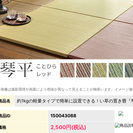
※画像は撮影環境や画面により色味が異なって見えることが御座います。イメージ違
約1kgの軽量タイプで簡単に設置できる！い草の置き畳『琴平(
商品名
150043088
商品ID
2,500円(税込)
価格