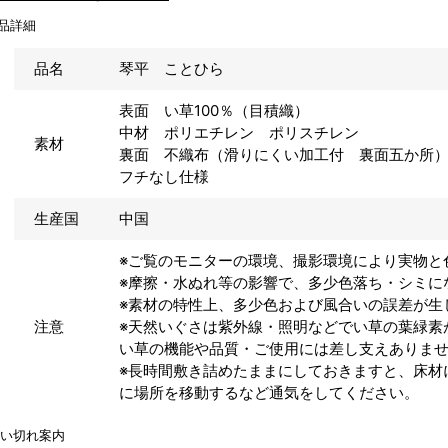
品詳細
品名
琴平 ことひら
表面 い草100％（目積織）
中材 ポリエチレン ポリスチレン
素材
裏面 不織布（滑りにくい加工付 裏面五か所
フチなし仕様
生産国
中国
※ご覧のモニターの環境、撮影環境により実物と
※摩擦・水ぬれ等の影響で、多少色落ち・シミに
※素材の特性上、多少色および風合いの誤差が生
注意
※天然いぐさは紫外線・照明などでい草の葉緑素
い草の機能や品質・ご使用には差し支えありま
※長時間敷き詰めたままにしておきますと、床材
に場所を移動するなど通気をしてください。