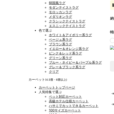
韓国風ラグ
モダンテイストラグ
モロッカンラグ
メダリオンラグ
納
クラシックテイストラグ
エスニックテイストラグ
色で選ぶ
特
ホワイト＆アイボリー系ラグ
ベージュ系ラグ
ブラウン系ラグ
イエロー＆オレンジ系ラグ
ピンク＆レッド系ラグ
グリーン系ラグ
ブルー・ネイビー＆パープル系ラグ
グレー＆ブラック系ラグ
クリア
カーペット
(4.5畳・6畳以上)
カーペットトップページ
人気特集で選ぶ
ペット対応カーペット
高級ホテル仕様カーペット
ハサミでカットできるカーペット
100サイズカーペット