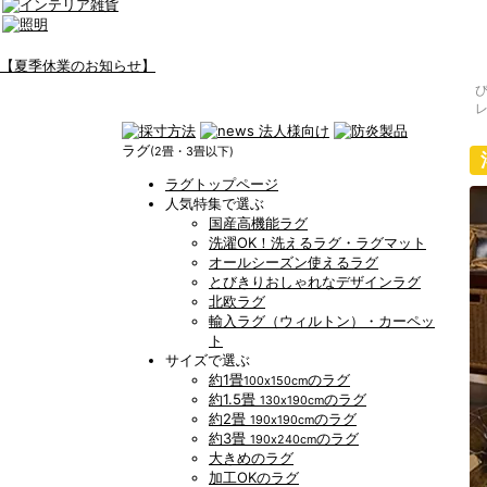
【夏季休業のお知らせ】
レ
ラグ
(2畳・3畳以下)
ラグトップページ
人気特集で選ぶ
国産高機能ラグ
洗濯OK！洗えるラグ・ラグマット
オールシーズン使えるラグ
とびきりおしゃれなデザインラグ
北欧ラグ
輸入ラグ（ウィルトン）・カーペッ
ト
サイズで選ぶ
約1畳
のラグ
100x150cm
約1.5畳
のラグ
130x190cm
約2畳
のラグ
190x190cm
約3畳
のラグ
190x240cm
大きめのラグ
加工OKのラグ