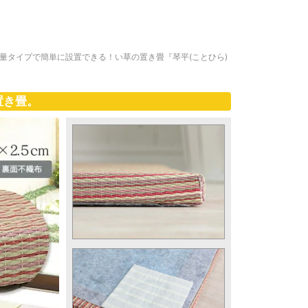
軽量タイプで簡単に設置できる！い草の置き畳『琴平(ことひら)
置き畳。