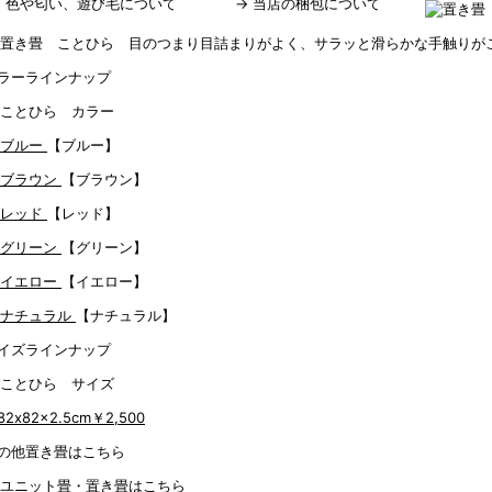
→
色や匂い、遊び毛について
→
当店の梱包について
目詰まりがよく、サラッと滑らかな手触りが
ラーラインナップ
【ブルー】
【ブラウン】
【レッド】
【グリーン】
【イエロー】
【ナチュラル】
イズラインナップ
82x82x2.5cm
￥2,500
の他置き畳はこちら