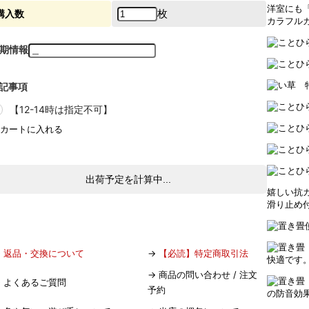
洋室にも
枚
購入数
カラフル
期情報
記事項
【12-14時は指定不可】
出荷予定を計算中...
嬉しい抗
滑り止め
→
返品・交換について
→
【必読】特定商取引法
快適です
→
商品の問い合わせ / 注文
→
よくあるご質問
予約
の防音効