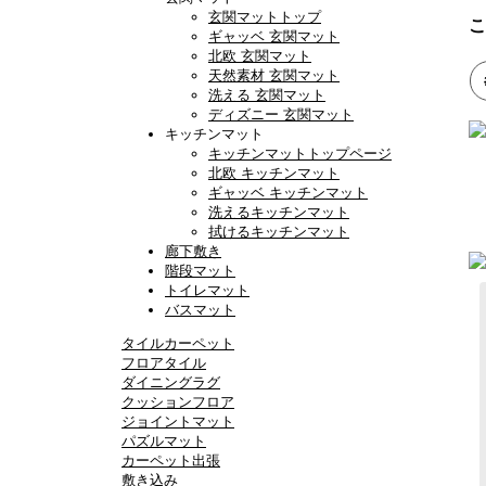
玄関マットトップ
こ
ギャッベ 玄関マット
北欧 玄関マット
天然素材 玄関マット
洗える 玄関マット
ディズニー 玄関マット
キッチンマット
キッチンマットトップページ
北欧 キッチンマット
ギャッベ キッチンマット
洗えるキッチンマット
拭けるキッチンマット
廊下敷き
階段マット
トイレマット
バスマット
タイルカーペット
フロアタイル
ダイニングラグ
クッションフロア
ジョイントマット
パズルマット
カーペット出張
敷き込み