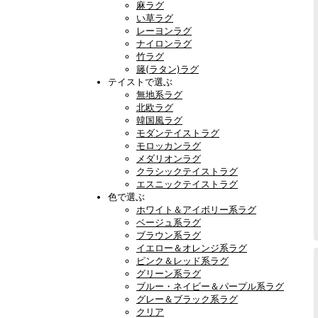
麻ラグ
い草ラグ
レーヨンラグ
ナイロンラグ
竹ラグ
籐(ラタン)ラグ
テイストで選ぶ
無地系ラグ
北欧ラグ
韓国風ラグ
モダンテイストラグ
モロッカンラグ
メダリオンラグ
クラシックテイストラグ
エスニックテイストラグ
色で選ぶ
ホワイト＆アイボリー系ラグ
ベージュ系ラグ
ブラウン系ラグ
イエロー＆オレンジ系ラグ
ピンク＆レッド系ラグ
グリーン系ラグ
ブルー・ネイビー＆パープル系ラグ
グレー＆ブラック系ラグ
クリア