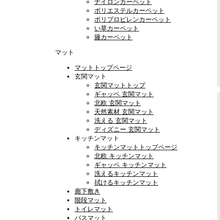
ナイロンカーペット
ポリエステルカーペット
ポリプロピレンカーペット
い草カーペット
籐カーペット
マット
マットトップページ
玄関マット
玄関マットトップ
ギャッベ 玄関マット
北欧 玄関マット
天然素材 玄関マット
洗える 玄関マット
ディズニー 玄関マット
キッチンマット
キッチンマットトップページ
北欧 キッチンマット
ギャッベ キッチンマット
洗えるキッチンマット
拭けるキッチンマット
廊下敷き
階段マット
トイレマット
バスマット