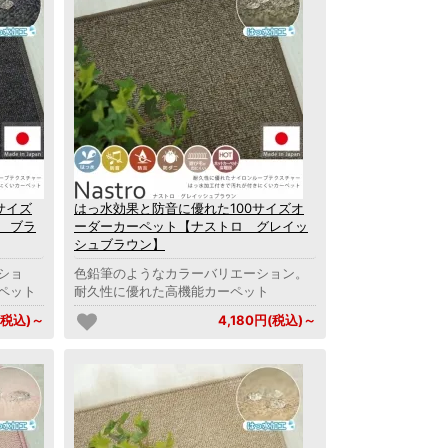
サイズ
はっ水効果と防音に優れた100サイズオ
 ブラ
ーダーカーペット【ナストロ グレイッ
シュブラウン】
ショ
色鉛筆のようなカラーバリエーション。
ペット
耐久性に優れた高機能カーペット
(税込)～
4,180円(税込)～