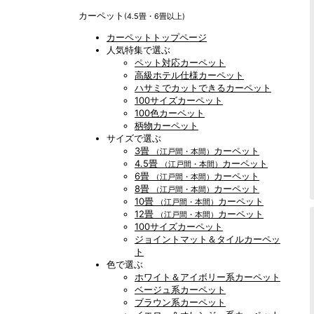
カーペット
(4.5畳・6畳以上)
カーペットトップページ
人気特集で選ぶ
ペット対応カーペット
高級ホテル仕様カーペット
ハサミでカットできるカーペット
100サイズカーペット
100色カーペット
柄物カーペット
サイズで選ぶ
3畳
カーペット
（江戸間・本間）
4.5畳
カーペット
（江戸間・本間）
6畳
カーペット
（江戸間・本間）
8畳
カーペット
（江戸間・本間）
10畳
カーペット
（江戸間・本間）
12畳
カーペット
（江戸間・本間）
100サイズカーペット
ジョイントマット＆タイルカーペッ
ト
色で選ぶ
ホワイト＆アイボリー系カーペット
ベージュ系カーペット
ブラウン系カーペット