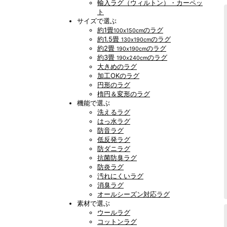
輸入ラグ（ウィルトン）・カーペッ
ト
サイズで選ぶ
約1畳
のラグ
100x150cm
約1.5畳
のラグ
130x190cm
約2畳
のラグ
190x190cm
約3畳
のラグ
190x240cm
大きめのラグ
加工OKのラグ
円形のラグ
楕円＆変形のラグ
機能で選ぶ
洗えるラグ
はっ水ラグ
防音ラグ
低反発ラグ
防ダニラグ
抗菌防臭ラグ
防炎ラグ
汚れにくいラグ
消臭ラグ
オールシーズン対応ラグ
素材で選ぶ
ウールラグ
コットンラグ