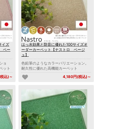
サイズ
はっ水効果と防音に優れた100サイズオ
 ペー
ーダーカーペット【ナストロ ベージ
ュ】
ショ
色鉛筆のようなカラーバリエーション。
ペット
耐久性に優れた高機能カーペット
(税込)～
4,180円(税込)～