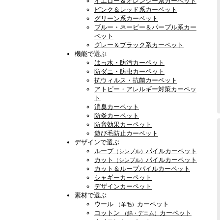
イエロー＆オレンジー系カーペット
ピンク＆レッド系カーペット
グリーン系カーペット
ブルー・ネービー＆パープル系カー
ペット
グレー＆ブラック系カーペット
機能で選ぶ
はっ水・防汚カーペット
防ダニ・防虫カーペット
抗ウィルス・抗菌カーペット
アトピー・アレルギー対策カーペッ
ト
消臭カーペット
防炎カーペット
防音効果カーペット
遊び毛防止カーペット
デザインで選ぶ
ループ
パイルカーペット
（シンプル）
カット
パイルカーペット
（シンプル）
カット＆ループパイルカーペット
シャギーカーペット
デザインカーペット
素材で選ぶ
ウール
カーペット
（羊毛）
コットン
カーペット
（綿・デニム）