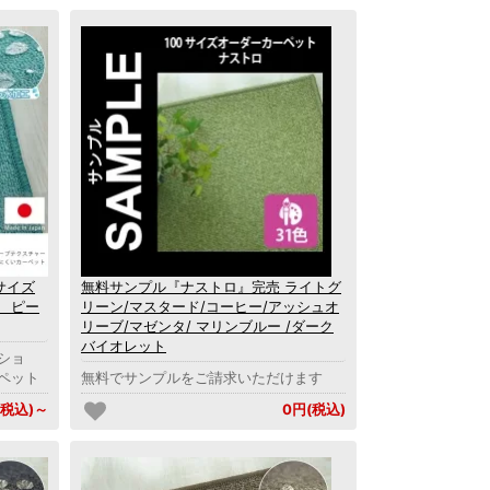
サイズ
無料サンプル『ナストロ』完売 ライトグ
 ピー
リーン/マスタード/コーヒー/アッシュオ
リーブ/マゼンタ/ マリンブルー /ダーク
バイオレット
ショ
ペット
無料でサンプルをご請求いただけます
(税込)～
0円(税込)