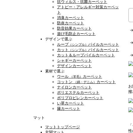
抗ウィルス・抗菌カーペット
アトピー・アレルギー対策カーペッ
ト
消臭カーペット
防炎カーペット
防音効果カーペット
遊び毛防止カーペット
デザインで選ぶ
ループ
パイルカーペット
（シンプル）
カット
パイルカーペット
（シンプル）
カット＆ループパイルカーペット
シャギーカーペット
デザインカーペット
素材で選ぶ
ウール
カーペット
（羊毛）
コットン
カーペット
（綿・デニム）
お
ナイロンカーペット
撥
ポリエステルカーペット
ポリプロピレンカーペット
い草カーペット
籐カーペット
マット
「
マットトップページ
性
玄関マット