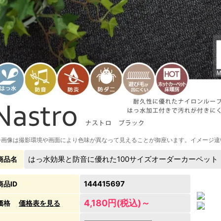
※画像は撮影環境や画面により色味が異なって見えることが御座います。イメージ違
はっ水効果と防音に優れた100サイズオーダーカーペット
商品名
144415697
商品ID
4,180円(税込)～
価格
価格表を見る