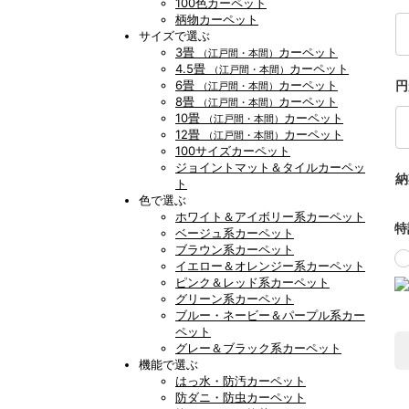
100色カーペット
柄物カーペット
サイズで選ぶ
3畳
カーペット
（江戸間・本間）
4.5畳
カーペット
（江戸間・本間）
6畳
カーペット
円
（江戸間・本間）
8畳
カーペット
（江戸間・本間）
10畳
カーペット
（江戸間・本間）
12畳
カーペット
（江戸間・本間）
100サイズカーペット
ジョイントマット＆タイルカーペッ
納
ト
色で選ぶ
ホワイト＆アイボリー系カーペット
特
ベージュ系カーペット
ブラウン系カーペット
イエロー＆オレンジー系カーペット
ピンク＆レッド系カーペット
グリーン系カーペット
ブルー・ネービー＆パープル系カー
ペット
グレー＆ブラック系カーペット
機能で選ぶ
はっ水・防汚カーペット
防ダニ・防虫カーペット