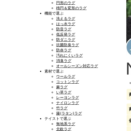
円形のラグ
楕円＆変形のラグ
機能で選ぶ
洗えるラグ
はっ水ラグ
防音ラグ
低反発ラグ
防ダニラグ
抗菌防臭ラグ
防炎ラグ
汚れにくいラグ
消臭ラグ
オールシーズン対応ラグ
素材で選ぶ
ウールラグ
コットンラグ
麻ラグ
い草ラグ
レーヨンラグ
ナイロンラグ
竹ラグ
籐(ラタン)ラグ
テイストで選ぶ
無地系ラグ
北欧ラグ