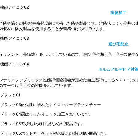
防炎加工
本防炎協会の防炎性機能試験に合格した防炎製品です。消防法により公共の建
内装材に防炎製品を使用することが義務づけられています。
遊び毛防止
ィラメント（長繊維）をしようしているので、遊び毛や抜け毛、毛玉の発生
ホルムアルデヒド対
ンテリアファブリックス性能評価協議会が定めた自主基準によるＶＯＣ（ホ
のマークは最上位の性能を示しています。
耐久性に優れたナイロンループテクスチャー
端はしっかりロック加工されています。
遊び毛や抜け毛が少ない製品です。
ホットカーペットや床暖房の熱に強い商品です。