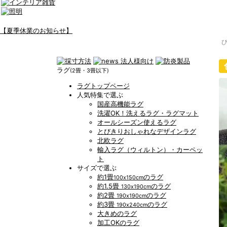
【夏季休業のお知らせ】
ラグ
(2畳・3畳以下)
ラグトップページ
人気特集で選ぶ
国産高機能ラグ
洗濯OK！洗えるラグ・ラグマット
オールシーズン使えるラグ
とびきりおしゃれなデザインラグ
北欧ラグ
輸入ラグ（ウィルトン）・カーペッ
ト
サイズで選ぶ
約1畳
のラグ
100x150cm
約1.5畳
のラグ
130x190cm
約2畳
のラグ
190x190cm
約3畳
のラグ
190x240cm
大きめのラグ
加工OKのラグ