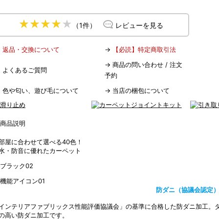
（1件）
レビューを見る
→
返品・交換について
→
【必読】特定商取引法
→
商品の問い合わせ / 注文
→
よくあるご質問
予約
→
色や匂い、遊び毛について
→
当店の梱包について
部屋に合わせて選べる40色！
水・防音に優れたカーペット
防ダニ（協議会認定
インテリアファブリックス性能評価協議会」の基準に合格した防ダニ加工。
の高い防ダニ加工です。