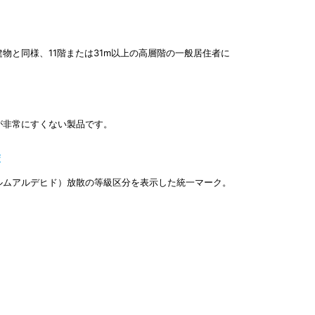
物と同様、11階または31m以上の高層階の一般居住者に
が非常にすくない製品です。
策
ルムアルデヒド）放散の等級区分を表示した統一マーク。