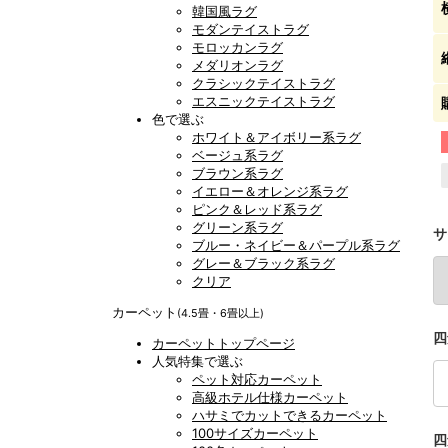
韓国風ラグ
モダンテイストラグ
モロッカンラグ
メダリオンラグ
クラシックテイストラグ
エスニックテイストラグ
色で選ぶ
ホワイト＆アイボリー系ラグ
ベージュ系ラグ
ブラウン系ラグ
イエロー＆オレンジ系ラグ
ピンク＆レッド系ラグ
グリーン系ラグ
サ
ブルー・ネイビー＆パープル系ラグ
グレー＆ブラック系ラグ
クリア
カーペット
(4.5畳・6畳以上)
四
カーペットトップページ
人気特集で選ぶ
ペット対応カーペット
高級ホテル仕様カーペット
ハサミでカットできるカーペット
100サイズカーペット
四