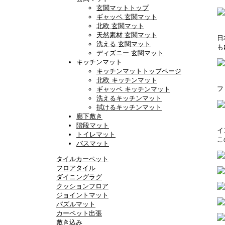
玄関マットトップ
ギャッベ 玄関マット
北欧 玄関マット
天然素材 玄関マット
日
洗える 玄関マット
も
ディズニー 玄関マット
キッチンマット
キッチンマットトップページ
北欧 キッチンマット
フ
ギャッベ キッチンマット
洗えるキッチンマット
拭けるキッチンマット
廊下敷き
階段マット
イ
トイレマット
こ
バスマット
タイルカーペット
フロアタイル
ダイニングラグ
クッションフロア
ジョイントマット
パズルマット
カーペット出張
敷き込み