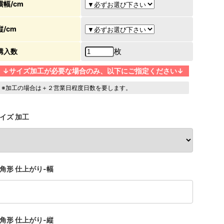
横幅/cm
縦/cm
枚
購入数
↓サイズ加工が必要な場合のみ、以下にご指定ください↓
※加工の場合は＋２営業日程度日数を要します。
イズ 加工
角形 仕上がり-幅
角形 仕上がり-縦