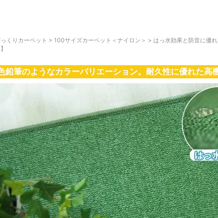
びっくりカーペット
>
100サイズカーペット＜ナイロン＞
>
はっ水効果と防音に優れ
ン】
色鉛筆のようなカラーバリエーション。耐久性に優れた高