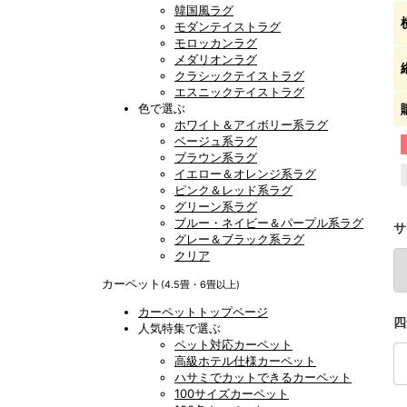
韓国風ラグ
モダンテイストラグ
モロッカンラグ
メダリオンラグ
クラシックテイストラグ
エスニックテイストラグ
色で選ぶ
ホワイト＆アイボリー系ラグ
ベージュ系ラグ
ブラウン系ラグ
イエロー＆オレンジ系ラグ
ピンク＆レッド系ラグ
グリーン系ラグ
ブルー・ネイビー＆パープル系ラグ
サ
グレー＆ブラック系ラグ
クリア
カーペット
(4.5畳・6畳以上)
カーペットトップページ
四
人気特集で選ぶ
ペット対応カーペット
高級ホテル仕様カーペット
ハサミでカットできるカーペット
100サイズカーペット