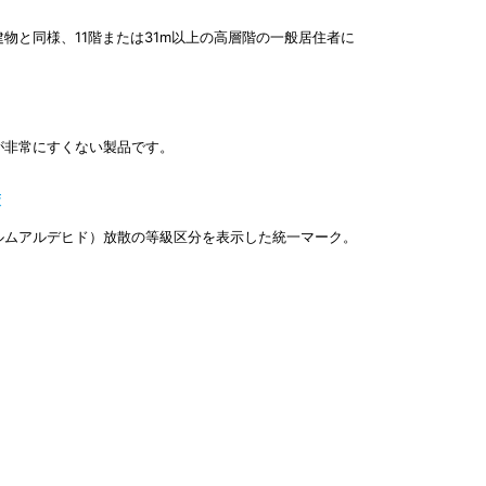
物と同様、11階または31m以上の高層階の一般居住者に
が非常にすくない製品です。
策
ルムアルデヒド）放散の等級区分を表示した統一マーク。