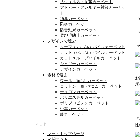
抗ウィルス・抗菌カーペット
アトピー・アレルギー対策カーペッ
ト
消臭カーペット
防炎カーペット
防音効果カーペット
遊び毛防止カーペット
デザインで選ぶ
ループ
パイルカーペット
（シンプル）
カット
パイルカーペット
（シンプル）
カット＆ループパイルカーペット
シャギーカーペット
デザインカーペット
素材で選ぶ
お
ウール
カーペット
（羊毛）
撥
コットン
カーペット
（綿・デニム）
ナイロンカーペット
ポリエステルカーペット
ポリプロピレンカーペット
い草カーペット
籐カーペット
「
マット
性
マットトップページ
玄関マット