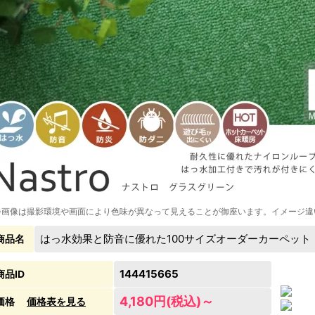
※画像は撮影環境や画面により色味が異なって見えることが御座います。イメージ違
はっ水効果と防音に優れた100サイズオーダーカーペッ
商品名
144415665
商品ID
4,180円(税込)～
価格
価格表を見る