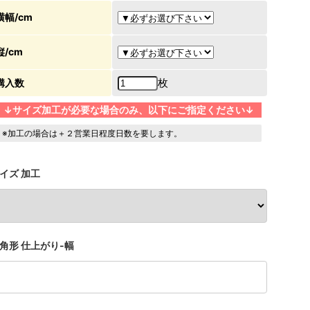
横幅/cm
縦/cm
枚
購入数
↓サイズ加工が必要な場合のみ、以下にご指定ください↓
※加工の場合は＋２営業日程度日数を要します。
イズ 加工
角形 仕上がり-幅