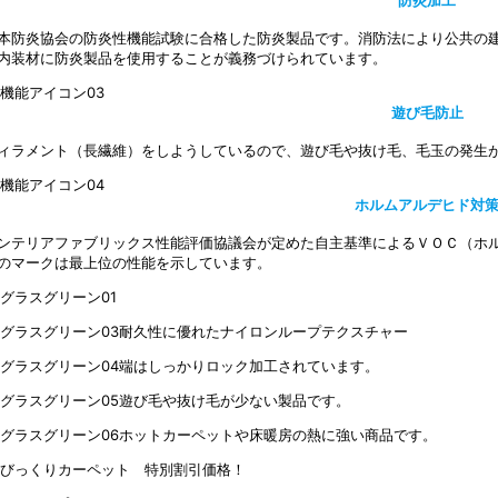
防炎加工
本防炎協会の防炎性機能試験に合格した防炎製品です。消防法により公共の建
内装材に防炎製品を使用することが義務づけられています。
遊び毛防止
ィラメント（長繊維）をしようしているので、遊び毛や抜け毛、毛玉の発生
ホルムアルデヒド対
ンテリアファブリックス性能評価協議会が定めた自主基準によるＶＯＣ（ホ
のマークは最上位の性能を示しています。
耐久性に優れたナイロンループテクスチャー
端はしっかりロック加工されています。
遊び毛や抜け毛が少ない製品です。
ホットカーペットや床暖房の熱に強い商品です。