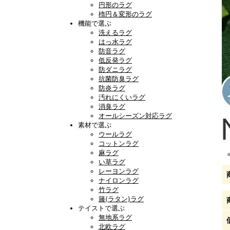
円形のラグ
楕円＆変形のラグ
機能で選ぶ
洗えるラグ
はっ水ラグ
防音ラグ
低反発ラグ
防ダニラグ
抗菌防臭ラグ
防炎ラグ
汚れにくいラグ
消臭ラグ
オールシーズン対応ラグ
素材で選ぶ
ウールラグ
コットンラグ
麻ラグ
い草ラグ
レーヨンラグ
ナイロンラグ
竹ラグ
籐(ラタン)ラグ
テイストで選ぶ
無地系ラグ
北欧ラグ