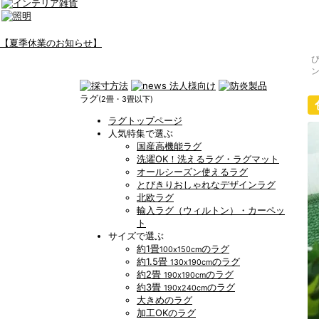
【夏季休業のお知らせ】
ラグ
(2畳・3畳以下)
ラグトップページ
人気特集で選ぶ
国産高機能ラグ
洗濯OK！洗えるラグ・ラグマット
オールシーズン使えるラグ
とびきりおしゃれなデザインラグ
北欧ラグ
輸入ラグ（ウィルトン）・カーペッ
ト
サイズで選ぶ
約1畳
のラグ
100x150cm
約1.5畳
のラグ
130x190cm
約2畳
のラグ
190x190cm
約3畳
のラグ
190x240cm
大きめのラグ
加工OKのラグ