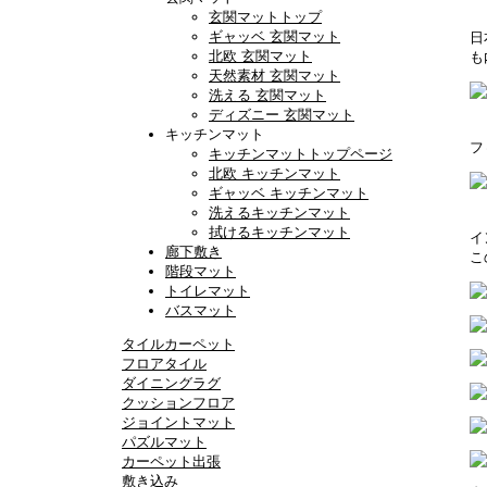
玄関マットトップ
ギャッベ 玄関マット
日
北欧 玄関マット
も
天然素材 玄関マット
洗える 玄関マット
ディズニー 玄関マット
キッチンマット
フ
キッチンマットトップページ
北欧 キッチンマット
ギャッベ キッチンマット
洗えるキッチンマット
拭けるキッチンマット
イ
廊下敷き
こ
階段マット
トイレマット
バスマット
タイルカーペット
フロアタイル
ダイニングラグ
クッションフロア
ジョイントマット
パズルマット
カーペット出張
敷き込み