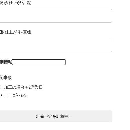
角形 仕上がり-縦
形 仕上がり-直径
期情報
記事項
加工の場合＋2営業日
出荷予定を計算中...