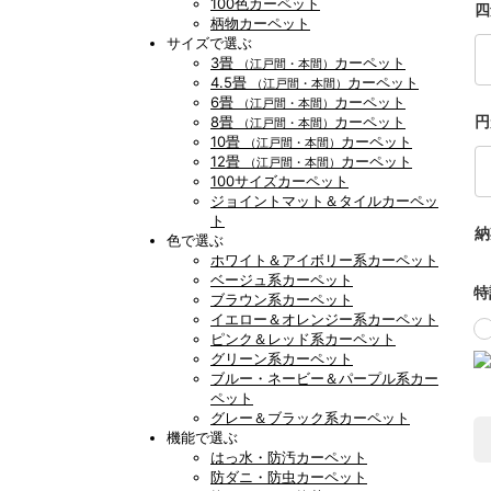
100色カーペット
四
柄物カーペット
サイズで選ぶ
3畳
カーペット
（江戸間・本間）
4.5畳
カーペット
（江戸間・本間）
6畳
カーペット
（江戸間・本間）
円
8畳
カーペット
（江戸間・本間）
10畳
カーペット
（江戸間・本間）
12畳
カーペット
（江戸間・本間）
100サイズカーペット
ジョイントマット＆タイルカーペッ
ト
納
色で選ぶ
ホワイト＆アイボリー系カーペット
ベージュ系カーペット
特
ブラウン系カーペット
イエロー＆オレンジー系カーペット
ピンク＆レッド系カーペット
グリーン系カーペット
ブルー・ネービー＆パープル系カー
ペット
グレー＆ブラック系カーペット
機能で選ぶ
はっ水・防汚カーペット
防ダニ・防虫カーペット