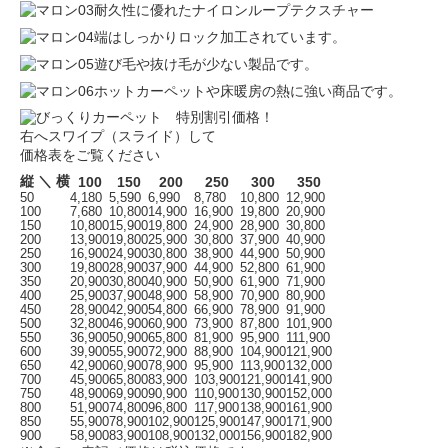
耐久性に優れたナイロンループテクスチャー
端はしっかりロック加工されています。
遊び毛や抜け毛が少ない製品です。
ホットカーペットや床暖房の熱に強い商品です。
右へスワイプ（スライド）して
価格表をご覧ください
縦 ＼ 横
100
150
200
250
300
350
50
4,180
5,590
6,990
8,780
10,800
12,900
100
7,680
10,800
14,900
16,900
19,800
20,900
150
10,800
15,900
19,800
24,900
28,900
30,800
200
13,900
19,800
25,900
30,800
37,900
40,900
250
16,900
24,900
30,800
38,900
44,900
50,900
300
19,800
28,900
37,900
44,900
52,800
61,900
350
20,900
30,800
40,900
50,900
61,900
71,900
400
25,900
37,900
48,900
58,900
70,900
80,900
450
28,900
42,900
54,800
66,900
78,900
91,900
500
32,800
46,900
60,900
73,900
87,800
101,900
550
36,900
50,900
65,800
81,900
95,900
111,900
600
39,900
55,900
72,900
88,900
104,900
121,900
650
42,900
60,900
78,900
95,900
113,900
132,000
700
45,900
65,800
83,900
103,900
121,900
141,900
750
48,900
69,900
90,900
110,900
130,900
152,000
800
51,900
74,800
96,800
117,900
138,900
161,900
850
55,900
78,900
102,900
125,900
147,900
171,900
900
58,900
83,900
108,900
132,000
156,900
182,900