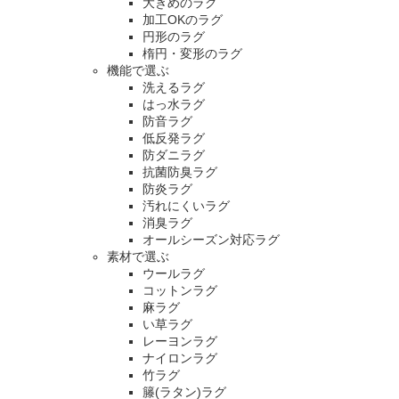
大きめのラグ
加工OKのラグ
円形のラグ
楕円・変形のラグ
機能で選ぶ
洗えるラグ
はっ水ラグ
防音ラグ
低反発ラグ
防ダニラグ
抗菌防臭ラグ
防炎ラグ
汚れにくいラグ
消臭ラグ
オールシーズン対応ラグ
素材で選ぶ
ウールラグ
コットンラグ
麻ラグ
い草ラグ
レーヨンラグ
ナイロンラグ
竹ラグ
籐(ラタン)ラグ