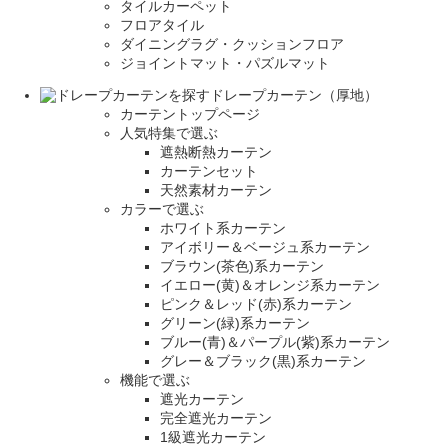
タイルカーペット
フロアタイル
ダイニングラグ・クッションフロア
ジョイントマット・パズルマット
ドレープカーテン（厚地）
カーテントップページ
人気特集で選ぶ
遮熱断熱カーテン
カーテンセット
天然素材カーテン
カラーで選ぶ
ホワイト系カーテン
アイボリー＆ベージュ系カーテン
ブラウン(茶色)系カーテン
イエロー(黄)＆オレンジ系カーテン
ピンク＆レッド(赤)系カーテン
グリーン(緑)系カーテン
ブルー(青)＆パープル(紫)系カーテン
グレー＆ブラック(黒)系カーテン
機能で選ぶ
遮光カーテン
完全遮光カーテン
1級遮光カーテン