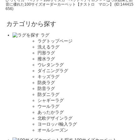
びっくりカーペット
>
100サイズカーペット＜ナイロン＞
>
はっ水効果と防
音に優れた100サイズオーダーカーペット【ナストロ マロン】 (ID:144415
656)
カテゴリから探す
ラグ
ラグトップページ
洗えるラグ
円形ラグ
撥水ラグ
ウレタンラグ
ダイニングラグ
キッズラグ
防炎ラグ
防音ラグ
防ダニラグ
シャギーラグ
ウールラグ
あったかラグ
北欧デザインラグ
ヨーロッパ輸入ラグ
オールシーズン