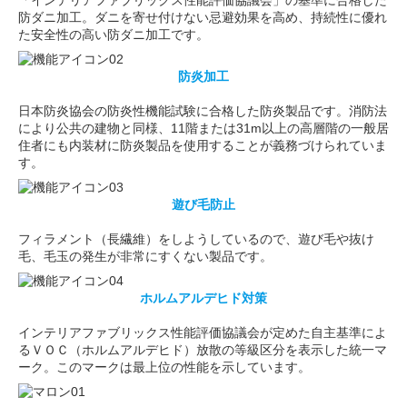
「インテリアファブリックス性能評価協議会」の基準に合格した
防ダニ加工。ダニを寄せ付けない忌避効果を高め、持続性に優れ
た安全性の高い防ダニ加工です。
防炎加工
日本防炎協会の防炎性機能試験に合格した防炎製品です。消防法
により公共の建物と同様、11階または31m以上の高層階の一般居
住者にも内装材に防炎製品を使用することが義務づけられていま
す。
遊び毛防止
フィラメント（長繊維）をしようしているので、遊び毛や抜け
毛、毛玉の発生が非常にすくない製品です。
ホルムアルデヒド対策
インテリアファブリックス性能評価協議会が定めた自主基準によ
るＶＯＣ（ホルムアルデヒド）放散の等級区分を表示した統一マ
ーク。このマークは最上位の性能を示しています。