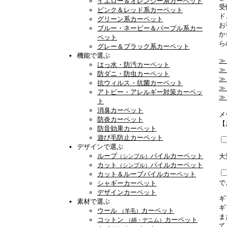
イエロー＆オレンジー系カーペット
受
ピンク＆レッド系カーペット
ド
グリーン系カーペット
お
ブルー・ネービー＆パープル系カー
か
ペット
ら
グレー＆ブラック系カーペット
機能で選ぶ
≫
はっ水・防汚カーペット
≫
防ダニ・防虫カーペット
≫
抗ウィルス・抗菌カーペット
≫
アトピー・アレルギー対策カーペッ
≫
ト
消臭カーペット
メ
防炎カーペット
【
防音効果カーペット
遊び毛防止カーペット
デザインで選ぶ
ループ
パイルカーペット
大
（シンプル）
カット
パイルカーペット
（シンプル）
カット＆ループパイルカーペット
で
シャギーカーペット
デザインカーペット
ギ
素材で選ぶ
ギ
ウール
カーペット
（羊毛）
ま
コットン
カーペット
（綿・デニム）
て