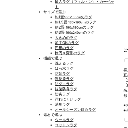
輸入ラグ（ウィルトン）・カーペッ
ト
サイズで選ぶ
約1畳
のラグ
100x150cm
約1.5畳
のラグ
130x190cm
約2畳
のラグ
190x190cm
約3畳
のラグ
190x240cm
大きめのラグ
加工OKのラグ
円形のラグ
ご
楕円＆変形のラグ
機能で選ぶ
洗えるラグ
はっ水ラグ
喜
防音ラグ
直
低反発ラグ
【
防ダニラグ
【
抗菌防臭ラグ
尚
防炎ラグ
形
汚れにくいラグ
消臭ラグ
※
オールシーズン対応ラグ
※
素材で選ぶ
ウールラグ
コットンラグ