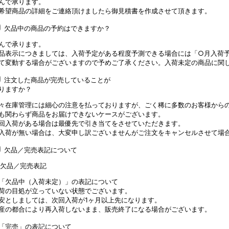
んで承ります。
希望商品の詳細をご連絡頂けましたら御見積書を作成させて頂きます。
欠品中の商品の予約はできますか？
んで承ります。
品表示につきましては、入荷予定がある程度予測できる場合には「○月入荷
て変動する場合がございますので予めご了承ください。入荷未定の商品に関
注文した商品が完売していることが
りますか？
々在庫管理には細心の注意を払っておりますが、ごく稀に多数のお客様から
も関わらず商品をお届けできないケースがございます。
回入荷がある場合は最優先で引き当てをさせていただきます。
入荷が無い場合は、大変申し訳ございませんがご注文をキャンセルさせて場
欠品／完売表記について
「欠品中（入荷未定）」の表記について
荷の目処が立っていない状態でございます。
安としましては、次回入荷が1ヶ月以上先になります。
産の都合により再入荷しないまま、販売終了になる場合がございます。
「完売」の表記について