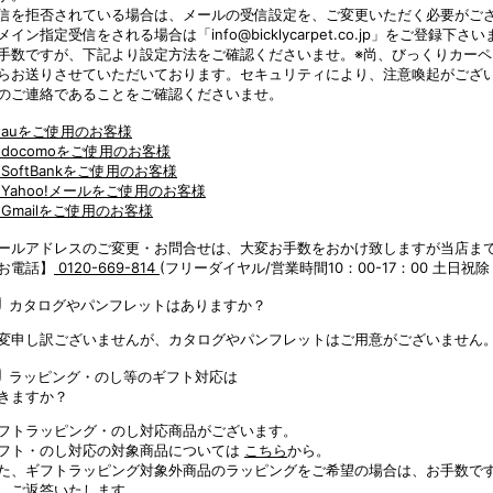
信を拒否されている場合は、メールの受信設定を、ご変更いただく必要がご
メイン指定受信をされる場合は「info@bicklycarpet.co.jp」をご登録下さ
手数ですが、下記より設定方法をご確認くださいませ。※尚、びっくりカーペットからのメ
らお送りさせていただいております。セキュリティにより、注意喚起がござ
のご連絡であることをご確認くださいませ。
 auをご使用のお客様
 docomoをご使用のお客様
 SoftBankをご使用のお客様
 Yahoo!メールをご使用のお客様
 Gmailをご使用のお客様
ールアドレスのご変更・お問合せは、大変お手数をおかけ致しますが当店ま
お電話】
0120-669-814
(フリーダイヤル/営業時間10：00-17：00 土日祝除
カタログやパンフレットはありますか？
変申し訳ございませんが、カタログやパンフレットはご用意がございません
ラッピング・のし等のギフト対応は
きますか？
フトラッピング・のし対応商品がございます。
フト・のし対応の対象商品については
こちら
から。
た、ギフトラッピング対象外商品のラッピングをご希望の場合は、お手数です
、ご返答いたします。