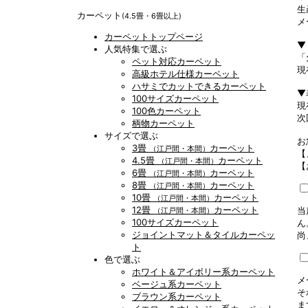
生
カーペット
(4.5畳・6畳以上)
メ
カーペットトップページ
▼
人気特集で選ぶ
「
ペット対応カーペット
現
高級ホテル仕様カーペット
ハサミでカットできるカーペット
▼
100サイズカーペット
現
100色カーペット
次
柄物カーペット
サイズで選ぶ
お
3畳
カーペット
（江戸間・本間）
【
4.5畳
カーペット
（江戸間・本間）
【
6畳
カーペット
（江戸間・本間）
8畳
カーペット
（江戸間・本間）
10畳
カーペット
（江戸間・本間）
12畳
カーペット
当
（江戸間・本間）
100サイズカーペット
ん
ジョイントマット＆タイルカーペッ
尚
ト
色で選ぶ
ホワイト＆アイボリー系カーペット
メ
ベージュ系カーペット
そ
ブラウン系カーペット
ま