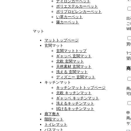
ナイロンカーペット
ポリエステルカーペット
ポリプロピレンカーペット
い草カーペット
出
籐カーペット
ご
W
マット
マットトップページ
買
玄関マット
玄関マットトップ
1
ギャッベ 玄関マット
望
北欧 玄関マット
天然素材 玄関マット
商
洗える 玄関マット
ディズニー 玄関マット
キッチンマット
キッチンマットトップページ
商
北欧 キッチンマット
可
ギャッベ キッチンマット
洗えるキッチンマット
拭けるキッチンマット
申
廊下敷き
商
階段マット
サ
トイレマット
バスマット