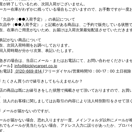
産が終了しているため、次回入荷がございません。
ーカー在庫がわずかに残っている場合もございますので、お手数ですが一度
「欠品中（●●入荷予定）」の表記について
欠品中（●●入荷予定）」と記載がある商品は、ご予約で販売している状態
在、在庫のご用意がないため、お届けは入荷次第最短配送させていただきま
表記がない商品について
在、次回入荷時期をお調べしております。
回入荷時期が分かり次第、表記いたします。
急ぎの場合は、当店にメール・またはお電話にて、お問い合わせくださいま
メール】
info@bicklycarpet.co.jp
お電話】
0120-669-814
(フリーダイヤル/営業時間10：00-17：00 土日祝除
たくさん買うので値引きしてもらえませんか？
店の商品は既にお値引きをした状態で掲載させて頂いておりますので、お買
。
、法人のお客様に関しましてはお取引の内容により法人特別割引をさせて頂
メールが届かないのですが。
ールが届かない場合、恐れ入りますが一度、メインフォルダ以外にメールが
れでもメールが見当たらない場合、アドレス入力に誤りがあったか、プロバ
す。