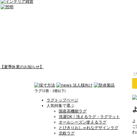
【夏季休業のお知らせ】
ラグ
(2畳・3畳以下)
ラグトップページ
人気特集で選ぶ
国産高機能ラグ
洗濯OK！洗えるラグ・ラグマット
よ
オールシーズン使えるラグ
ご
とびきりおしゃれなデザインラグ
わ
北欧ラグ