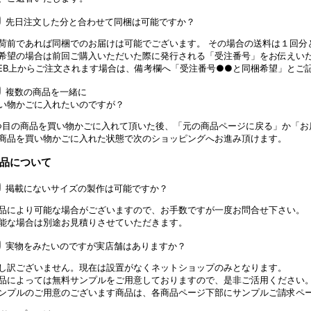
先日注文した分と合わせて同梱は可能ですか？
荷前であれば同梱でのお届けは可能でございます。 その場合の送料は１回分
希望の場合は前回ご購入いただいた際に発行される「受注番号」をお伝えい
EB上からご注文されます場合は、備考欄へ「受注番号●●と同梱希望」とご
複数の商品を一緒に
い物かごに入れたいのですが？
つ目の商品を買い物かごに入れて頂いた後、「元の商品ページに戻る」か「お
商品を買い物かごに入れた状態で次のショッピングへお進み頂けます。
品について
掲載にないサイズの製作は可能ですか？
品により可能な場合がございますので、お手数ですが一度お問合せ下さい。
能な場合は別途お見積りさせていただきます。
実物をみたいのですが実店舗はありますか？
し訳ございません。現在は設置がなくネットショップのみとなります。
品によっては無料サンプルをご用意しておりますので、是非ご活用ください
ンプルのご用意のございます商品は、各商品ページ下部にサンプルご請求ペ