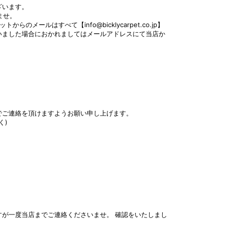
ざいます。
いませ。
ールはすべて【info@bicklycarpet.co.jp】
いました場合におかれましてはメールアドレスにて当店か
でご連絡を頂けますようお願い申し上げます。
く)
。
が一度当店までご連絡くださいませ。 確認をいたしまし