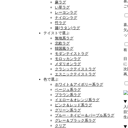
喜
麻ラグ
ご
い草ラグ
レーヨンラグ
ナイロンラグ
竹ラグ
喜
籐(ラタン)ラグ
欠
テイストで選ぶ
っ
無地系ラグ
北欧ラグ
韓国風ラグ
有
モダンテイストラグ
モロッカンラグ
日
メダリオンラグ
に
クラシックテイストラグ
次
エスニックテイストラグ
再
色で選ぶ
ホワイト＆アイボリー系ラグ
ベージュ系ラグ
ブラウン系ラグ
イエロー＆オレンジ系ラグ
▼
ピンク＆レッド系ラグ
入
グリーン系ラグ
目
ブルー・ネイビー＆パープル系ラグ
生
グレー＆ブラック系ラグ
クリア
▼