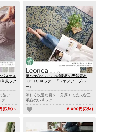
いパステル
華やかなペルシャ絨毯柄の天然素材
い草風ラグ
100％い草ラグ 『レオノア ブル
ー』
に強い！
涼しく快適な夏を！分厚くて丈夫な三
ラグ
重織のい草ラグ
0円(税込)～
8,690円(税込)