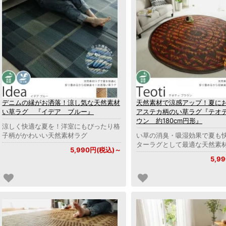
デニムの縁がお洒落！涼し気な天然素材
天然素材で涼感アップ！夏に
い草ラグ 『イデア ブルー』
アステカ柄のい草ラグ『テオ
ウン 約180cm円形』
涼しく快適な夏を！洋室にもぴったり格
子柄がかわいい天然素材ラグ
い草の消臭・吸湿効果で夏も
ターラグとして最適な天然素
5,990円(税込)～
5,9