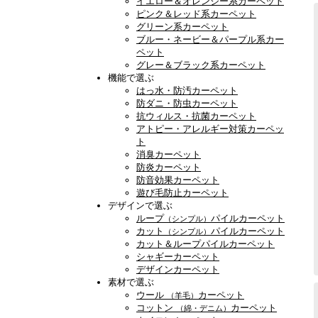
イエロー＆オレンジー系カーペット
ピンク＆レッド系カーペット
グリーン系カーペット
ブルー・ネービー＆パープル系カー
ペット
グレー＆ブラック系カーペット
機能で選ぶ
はっ水・防汚カーペット
防ダニ・防虫カーペット
抗ウィルス・抗菌カーペット
アトピー・アレルギー対策カーペッ
ト
消臭カーペット
防炎カーペット
防音効果カーペット
遊び毛防止カーペット
デザインで選ぶ
ループ
パイルカーペット
（シンプル）
カット
パイルカーペット
（シンプル）
カット＆ループパイルカーペット
シャギーカーペット
デザインカーペット
素材で選ぶ
ウール
カーペット
（羊毛）
コットン
カーペット
（綿・デニム）