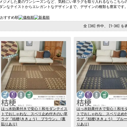
メジメした夏のワンシーズンなど、気軽にい草ラグを取り入れるならこちら
ダンなテイストからエレガントなデザインまで、デザインの種類も豊富です
全 [36] 件中、 [1-36] 
はっ水効果付きで安心！和モダンテイス
はっ水効果付きで安心！和モ
トでおしゃれな、スベリ止め付きのい草
トでおしゃれな、スベリ止め
ラグ『桔梗(ききょう) ブラウン』 (裏
ラグ『桔梗(ききょう) ブルー
貼りあり)
りあり)