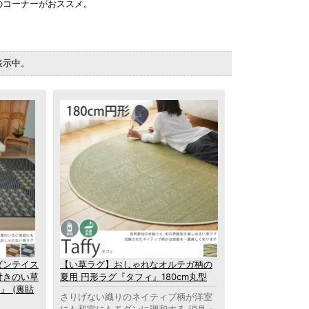
のコーナーがおススメ。
。
を表示中。
ダンテイス
【い草ラグ】おしゃれなオルテガ柄の
付きのい草
夏用 円形ラグ『タフィ』180cm丸型
』 (裏貼
さりげない織りのネイティブ柄が洋室
にも和室にもモダンに調和する 消臭・