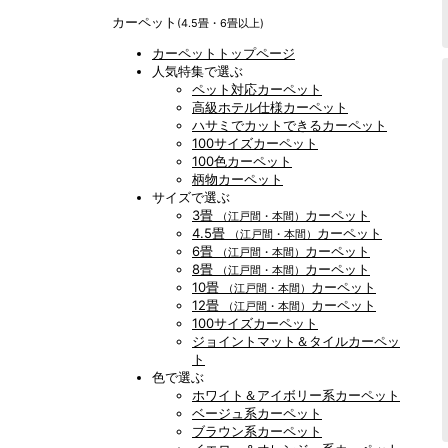
カーペット
(4.5畳・6畳以上)
カーペットトップページ
人気特集で選ぶ
ペット対応カーペット
高級ホテル仕様カーペット
ハサミでカットできるカーペット
100サイズカーペット
100色カーペット
柄物カーペット
サイズで選ぶ
3畳
カーペット
（江戸間・本間）
4.5畳
カーペット
（江戸間・本間）
6畳
カーペット
（江戸間・本間）
8畳
カーペット
（江戸間・本間）
10畳
カーペット
（江戸間・本間）
12畳
カーペット
（江戸間・本間）
100サイズカーペット
ジョイントマット＆タイルカーペッ
ト
色で選ぶ
ホワイト＆アイボリー系カーペット
ベージュ系カーペット
ブラウン系カーペット