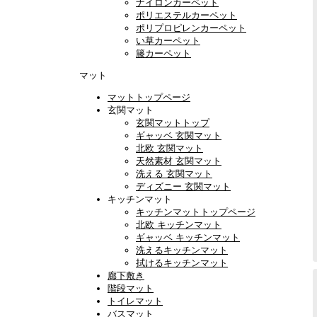
ナイロンカーペット
ポリエステルカーペット
ポリプロピレンカーペット
い草カーペット
籐カーペット
マット
マットトップページ
玄関マット
玄関マットトップ
ギャッベ 玄関マット
北欧 玄関マット
天然素材 玄関マット
洗える 玄関マット
ディズニー 玄関マット
キッチンマット
キッチンマットトップページ
北欧 キッチンマット
ギャッベ キッチンマット
洗えるキッチンマット
拭けるキッチンマット
廊下敷き
階段マット
トイレマット
バスマット