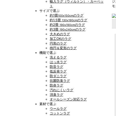
ジ
輸入ラグ（ウィルトン）・カーペッ
モ
ト
サイズで選ぶ
約1畳
のラグ
100x150cm
約1.5畳
のラグ
130x190cm
約2畳
のラグ
190x190cm
約3畳
のラグ
190x240cm
大きめのラグ
加工OKのラグ
円形のラグ
楕円＆変形のラグ
機能で選ぶ
洗えるラグ
はっ水ラグ
防音ラグ
低反発ラグ
防ダニラグ
抗菌防臭ラグ
防炎ラグ
汚れにくいラグ
消臭ラグ
オールシーズン対応ラグ
素材で選ぶ
ウールラグ
コットンラグ