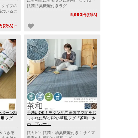
りタイプの
抗菌防臭機能付きラグ
様のいるご
5,990円(税込)
0円(税込)～
ンボーン柄
手洗いOK！モダンな雰囲気で空間をお
夏用ラグ
しゃれに彩るPPい草風ラグ『茶和 さ
わ ブルー』
床つき感
抗カビ・抗菌・消臭機能付き！サイズ
り止め付き
豊富な快適PPい草風ラグ