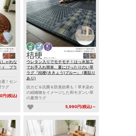
おしゃれな
ウレタン入りでモチモチ！はっ水加工
ティ ブラ
でお手入れ簡単、夏にぴったりのい草
ラグ『桔梗(ききょう)ブルー』 (裏貼り
あり)
快適！セン
材ラグ
抗カビ＆抗菌＆防臭効果も！草木染め
の絹織物をイメージした和モダンい草
90円(税込)
の夏用ラグ
5,990円(税込)～