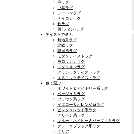
麻ラグ
い草ラグ
レーヨンラグ
ナイロンラグ
竹ラグ
籐(ラタン)ラグ
テイストで選ぶ
無地系ラグ
北欧ラグ
韓国風ラグ
モダンテイストラグ
モロッカンラグ
メダリオンラグ
クラシックテイストラグ
エスニックテイストラグ
色で選ぶ
ホワイト＆アイボリー系ラグ
ベージュ系ラグ
ブラウン系ラグ
イエロー＆オレンジ系ラグ
ピンク＆レッド系ラグ
グリーン系ラグ
ブルー・ネイビー＆パープル系ラグ
グレー＆ブラック系ラグ
クリア