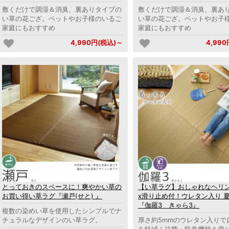
敷くだけで調湿＆消臭、裏ありタイプの
敷くだけで調湿＆消臭、裏あ
い草の花ござ。ペットやお子様のいるご
い草の花ござ。ペットやお子
家庭にもおすすめ
家庭にもおすすめ
4,990円(税込)～
4,99
とっておきのスペースに！爽やかい草の
【い草ラグ】おしゃれなヘリ
お買い得い草ラグ『瀬戸(せと) 』
x滑り止め付！ウレタン入り 
『伽羅3 きゃら3』
複数の染めい草を使用したシンプルでナ
チュラルなデザインのい草ラグ。
厚さ約5mmのウレタン入りで
を軽減！抗菌・防臭機能＆滑