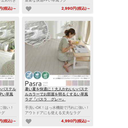
0円(税込)～
2,990円(税込)～
いパステル
暑い夏を快適に！大人かわいいパステ
Pい草風
ルカラーでお部屋を明るくするい草風
ラグ『パスラ グレー』
に強い！
手洗いOK！はっ水機能で汚れに強い！
ラグ
アウトドアにも使える丈夫なラグ
0円(税込)～
4,990円(税込)～