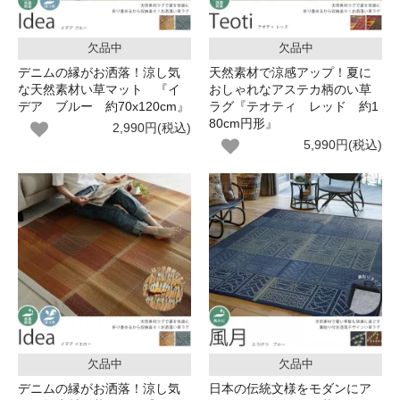
欠品中
欠品中
デニムの縁がお洒落！涼し気
天然素材で涼感アップ！夏に
な天然素材い草マット 『イ
おしゃれなアステカ柄のい草
デア ブルー 約70x120cm』
ラグ『テオティ レッド 約1
80cm円形』
2,990円(税込)
5,990円(税込)
欠品中
欠品中
デニムの縁がお洒落！涼し気
日本の伝統文様をモダンにア