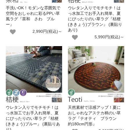
手洗いOK！モダンな雰囲気で
ウレタン入りでモチモチ！は
空間をおしゃれに彩るPPい草
っ水加工でお手入れ簡単、夏
風ラグ『茶和 さわ ブル
にぴったりのい草ラグ『桔梗
ー』
(ききょう)ブラウン』 (裏貼り
あり)
2,990円(税込)～
5,990円(税込)～
ウレタン入りでモチモチ！は
天然素材で涼感アップ！夏に
っ水加工でお手入れ簡単、夏
おしゃれなアステカ柄のい草
にぴったりのい草ラグ『桔梗
ラグ『テオティ ブラウン
(ききょう)ブルー』 (裏貼りあ
約180cm円形』
り)