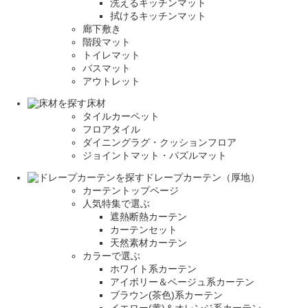
洗えるキッチンマット
拭けるキッチンマット
廊下敷き
階段マット
トイレマット
バスマット
アウトレット
床材
タイルカーペット
フロアタイル
ダイニングラグ・クッションフロア
ジョイントマット・パズルマット
ドレープカーテン（厚地）
カーテントップページ
人気特集で選ぶ
遮熱断熱カーテン
カーテンセット
天然素材カーテン
カラーで選ぶ
ホワイト系カーテン
アイボリー＆ベージュ系カーテン
ブラウン(茶色)系カーテン
イエロー(黄)＆オレンジ系カーテン