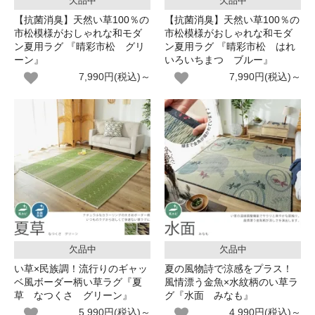
欠品中
欠品中
【抗菌消臭】天然い草100％の
【抗菌消臭】天然い草100％の
市松模様がおしゃれな和モダ
市松模様がおしゃれな和モダ
ン夏用ラグ 『晴彩市松 グリ
ン夏用ラグ 『晴彩市松 はれ
ーン』
いろいちまつ ブルー』
7,990円(税込)～
7,990円(税込)～
欠品中
欠品中
い草×民族調！流行りのギャッ
夏の風物詩で涼感をプラス！
ベ風ボーダー柄い草ラグ『夏
風情漂う金魚×水紋柄のい草ラ
草 なつくさ グリーン』
グ『水面 みなも』
5,990円(税込)～
4,990円(税込)～