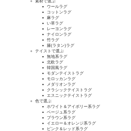
素材で選ぶ
ウールラグ
コットンラグ
麻ラグ
い草ラグ
レーヨンラグ
ナイロンラグ
竹ラグ
籐(ラタン)ラグ
テイストで選ぶ
無地系ラグ
北欧ラグ
韓国風ラグ
モダンテイストラグ
モロッカンラグ
メダリオンラグ
クラシックテイストラグ
エスニックテイストラグ
色で選ぶ
ホワイト＆アイボリー系ラグ
ベージュ系ラグ
ブラウン系ラグ
イエロー＆オレンジ系ラグ
ピンク＆レッド系ラグ