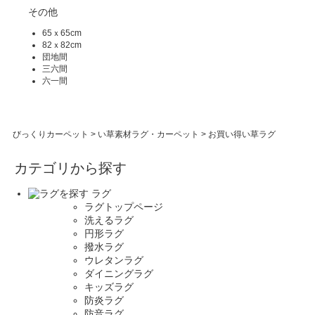
その他
65ｘ65cm
82ｘ82cm
団地間
三六間
六一間
びっくりカーペット
>
い草素材ラグ・カーペット
>
お買い得い草ラグ
カテゴリから探す
ラグ
ラグトップページ
洗えるラグ
円形ラグ
撥水ラグ
ウレタンラグ
ダイニングラグ
キッズラグ
防炎ラグ
防音ラグ