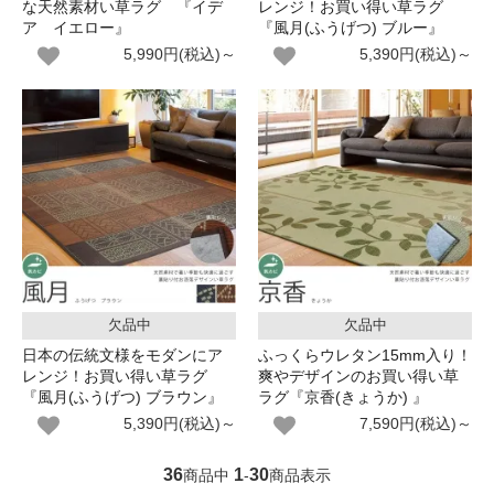
な天然素材い草ラグ 『イデ
レンジ！お買い得い草ラグ
ア イエロー』
『風月(ふうげつ) ブルー』
5,990円(税込)～
5,390円(税込)～
欠品中
欠品中
日本の伝統文様をモダンにア
ふっくらウレタン15mm入り！
レンジ！お買い得い草ラグ
爽やデザインのお買い得い草
『風月(ふうげつ) ブラウン』
ラグ『京香(きょうか) 』
5,390円(税込)～
7,590円(税込)～
36
1
30
商品中
-
商品表示