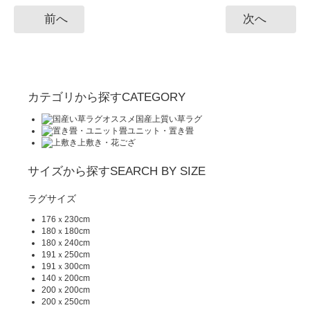
前へ
次へ
カテゴリから探す
CATEGORY
オススメ
国産上質い草ラグ
ユニット・置き畳
上敷き・花ござ
サイズから探す
SEARCH BY SIZE
ラグサイズ
176ｘ230cm
180ｘ180cm
180ｘ240cm
191ｘ250cm
191ｘ300cm
140ｘ200cm
200ｘ200cm
200ｘ250cm