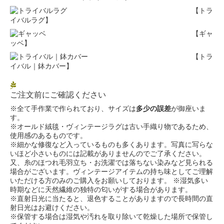
【トラ
イバルラグ】
【ギャ
ッベ】
【トラ
イバル｜鉢カバー】
ご注文前にご確認ください
※全て手作業で作られており、サイズは
多少の誤差
が御座いま
す。
※オールド絨毯・ヴィンテージラグは古い手織り物であるため、
使用感のあるものです。
※細かな修復など入っているものも多くあります。写真に写らな
いほど小さいものには記載がありませんのでご了承ください。
又、糸のほつれ毛羽立ち・お洗濯では落ちない染みなど見られる
場合がございます。ヴィンテージアイテムの持ち味としてご理解
いただける方のみのご購入をお願いしております。 ※湿気多い
時期などに天然繊維の独特の匂いがする場合があります。
※直射日光に当たると、退色することがありますので長時間の直
射日光はお避けください。
※保管する場合は湿気や汚れを取り除いて乾燥した場所で保管し