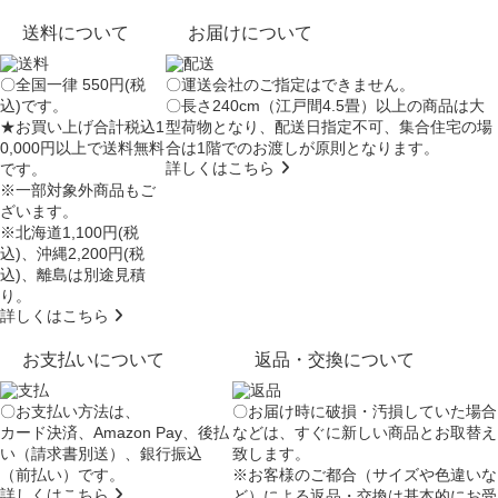
送料について
お届けについて
〇全国一律 550円(税
〇運送会社のご指定はできません。
込)です。
〇長さ240cm（江戸間4.5畳）以上の商品は大
★お買い上げ合計税込1
型荷物となり、
配送日指定不可
、集合住宅の場
0,000円以上で送料無料
合は
1階でのお渡し
が原則となります。
詳しくはこちら
です。
※一部対象外商品もご
ざいます。
※北海道1,100円(税
込)、沖縄2,200円(税
込)、離島は別途見積
り。
詳しくはこちら
お支払いについて
返品・交換について
〇お支払い方法は、
〇お届け時に破損・汚損していた場合
カード決済、Amazon Pay、後払
などは、すぐに新しい商品とお取替え
い（請求書別送）、銀行振込
致します。
（前払い）です。
※お客様のご都合（サイズや色違いな
詳しくはこちら
ど）による返品・交換は基本的にお受