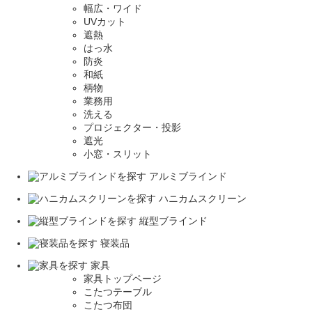
幅広・ワイド
UVカット
遮熱
はっ水
防炎
和紙
柄物
業務用
洗える
プロジェクター・投影
遮光
小窓・スリット
アルミブラインド
ハニカムスクリーン
縦型ブラインド
寝装品
家具
家具トップページ
こたつテーブル
こたつ布団