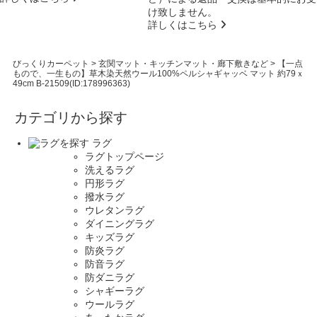
け致しません。
詳しくはこちら
びっくりカーペット
>
玄関マット・キッチンマット・廊下敷きなど
>
【一点
もので、一生もの】草木染天然ウール100%ペルシャギャッベ マット 約79ｘ
49cm B-21509(ID:178996363)
カテゴリから探す
ラグ
ラグトップページ
洗えるラグ
円形ラグ
撥水ラグ
ウレタンラグ
ダイニングラグ
キッズラグ
防炎ラグ
防音ラグ
防ダニラグ
シャギーラグ
ウールラグ