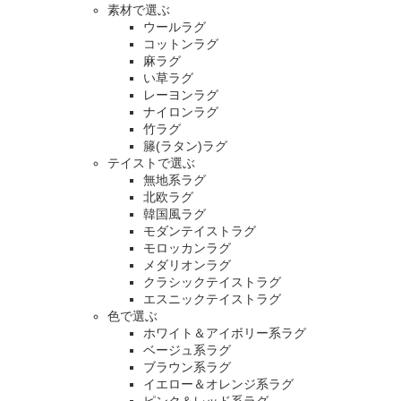
素材で選ぶ
ウールラグ
コットンラグ
麻ラグ
い草ラグ
レーヨンラグ
ナイロンラグ
竹ラグ
籐(ラタン)ラグ
テイストで選ぶ
無地系ラグ
北欧ラグ
韓国風ラグ
モダンテイストラグ
モロッカンラグ
メダリオンラグ
クラシックテイストラグ
エスニックテイストラグ
色で選ぶ
ホワイト＆アイボリー系ラグ
ベージュ系ラグ
ブラウン系ラグ
イエロー＆オレンジ系ラグ