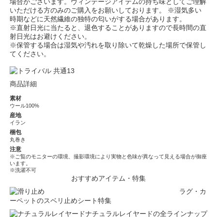
場合がございます。ヴィンテージアイテムの持ち味としてご理解
いただける方のみのご購入をお願いしております。 ※湿気多い
時期などに天然繊維の独特の匂いがする場合があります。
※直射日光に当たると、退色することがありますので長時間の直
射日光はお避けください。
※保管する場合は湿気や汚れを取り除いて乾燥した場所で保管し
てください。
商品詳細
素材
ウール100%
産地
イラン
梱包
丸巻き
注意
※ご覧のモニターの環境、撮影環境により実物と色味が異なって見える場合が御座
います。
※洗濯不可
おすすめアイテム・特集
ラグ・カ
ーペットのスベリ止めシート特集
ナチュラルレイヤードの全ラインナップ