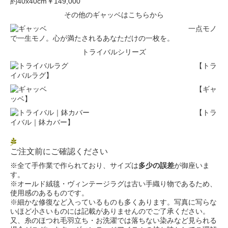
約40x40cm
￥149,000
その他のギャッベはこちらから
一点モノ
で一生モノ。心が満たされるあなただけの一枚を。
トライバルシリーズ
【トラ
イバルラグ】
【ギャ
ッベ】
【トラ
イバル｜鉢カバー】
ご注文前にご確認ください
※全て手作業で作られており、サイズは
多少の誤差
が御座いま
す。
※オールド絨毯・ヴィンテージラグは古い手織り物であるため、
使用感のあるものです。
※細かな修復など入っているものも多くあります。写真に写らな
いほど小さいものには記載がありませんのでご了承ください。
又、糸のほつれ毛羽立ち・お洗濯では落ちない染みなど見られる