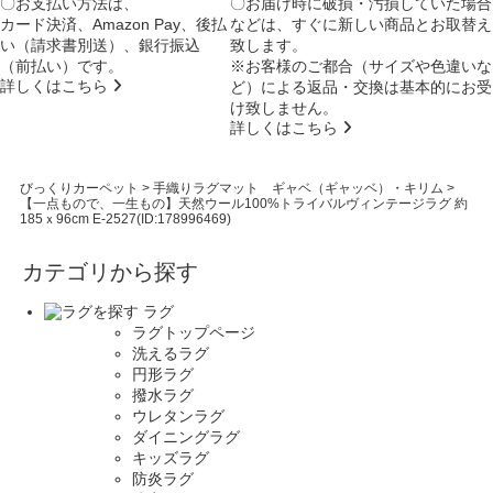
〇お支払い方法は、
〇お届け時に破損・汚損していた場合
カード決済、Amazon Pay、後払
などは、すぐに新しい商品とお取替え
い（請求書別送）、銀行振込
致します。
（前払い）です。
※お客様のご都合（サイズや色違いな
詳しくはこちら
ど）による返品・交換は基本的にお受
け致しません。
詳しくはこちら
びっくりカーペット
>
手織りラグマット ギャベ（ギャッベ）・キリム
>
【一点もので、一生もの】天然ウール100%トライバルヴィンテージラグ 約
185ｘ96cm E-2527(ID:178996469)
カテゴリから探す
ラグ
ラグトップページ
洗えるラグ
円形ラグ
撥水ラグ
ウレタンラグ
ダイニングラグ
キッズラグ
防炎ラグ